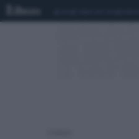
CEUTA
SCANDALO CONTE-COVID
SIGFRIDO 
35 risultati per: