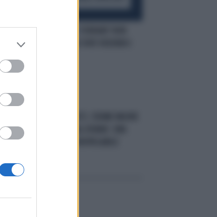
IL CASO AD ASTI
FERRARI? NON
E
PROPRIO, COSA STATE VEDENDO:
"DENUNCIATO"
SOLO IN CASA
ASTI, 13ENNE MUORE
SCHIACCIATO DAL DIVANO: UNA
FINE ATROCE E INSPIEGABILE