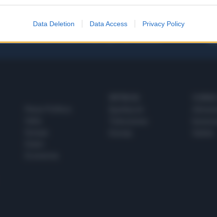
Data Deletion
Data Access
Privacy Policy
 SUPER VANTAGGI
S
e le edizioni locali, ricevere a casa il giornale cartaceo
SPETTACOLI
SCIENZA
Rissa Politica
Spettacoli
Alimen
Italia
Televisione
beness
Europa
Gossip
Salute
Esteri
Economia