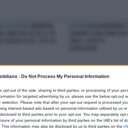
A DA 63 MILIONI
MAXIMILIAN
L'ORRORE
NIZZA MONFERRATO, 
BL, ARRESTATO AD ASTI IL "RE
CADAVERE DI UNA 17ENNE IN UN
LI EVASORI FISCALI": ECCO CHI
CANALE: SOSPETTO
SCONVOLGENTE
otidiano -
Do Not Process My Personal Information
PI CHE CORRONO
ASTI, IL
VIVO PER MIRACOLO
ASTI,
RO SU DUE PADRI E UTERO IN
SEQUESTRANO, PICCHIANO E
to opt-out of the sale, sharing to third parties, or processing of your per
ITTO: LA LEGA INSORGE
GETTANO DAL TERZO PIANO UN
formation for targeted advertising by us, please use the below opt-out s
LORO CONNAZIONALE: CHI È ST
r selection. Please note that after your opt-out request is processed y
ARRESTATO
eing interest-based ads based on personal information utilized by us or
disclosed to third parties prior to your opt-out. You may separately opt-
losure of your personal information by third parties on the IAB’s list of
LA COMMUNITY
. This information may also be disclosed by us to third parties on the
IA