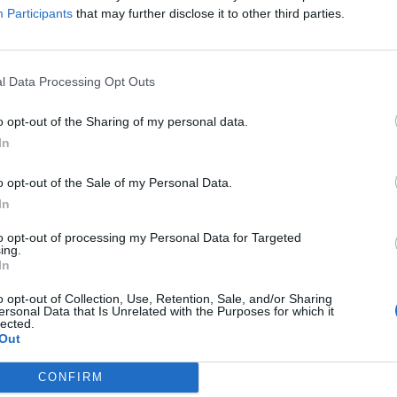
Participants
that may further disclose it to other third parties.
V
MARIO ROGGERO, IL CSM
CLASSIFICA HORROR
NDE IN CAMPO IN DIFESA DEL
INQUINAMENTO E MORTALITÀ, L
l Data Processing Opt Outs
DICE DI ASTI
29 CITTÀ ITALIANE FUORILEGGE
o opt-out of the Sharing of my personal data.
In
o opt-out of the Sale of my Personal Data.
In
NZO INDIGESTO
4 RISTORANTI,
DRAMMA
ASTI, LA CAGNOLINA
 AGNOLOTTI E L'ORRORE NEL
BIRBA SCONVOLGE L'ITALIA:
to opt-out of processing my Personal Data for Targeted
ing.
IENO: "DI COSA SANNO", CAOS
"STESSI SINTOMI DEL PADRONE
In
DIRETTA
MORTO", UNA FINE ATROCE E
o opt-out of Collection, Use, Retention, Sale, and/or Sharing
INSPIEGABILE
ersonal Data that Is Unrelated with the Purposes for which it
lected.
Out
1
2
3
CONFIRM