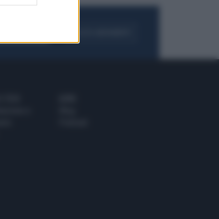
FOGLIA IL GIORNALE
ACQUISTA ABBONAMENTO
 E TECH
ALTRO
tazione e
Blog
ere
Podcast