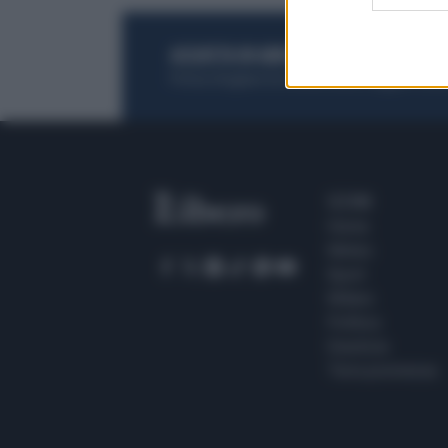
ACQUISTA UN ABBONAMENTO
OTTIENI DEI
Potrai sfogliare la rivista online, leggere tutt
SEZIONI
Home
Meteo
Sport
Milano
Politica
Giustizia
Terra promessa