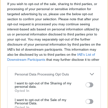
If you wish to opt-out of the sale, sharing to third parties, or
processing of your personal or sensitive information for
targeted advertising by us, please use the below opt-out
section to confirm your selection. Please note that after your
opt-out request is processed you may continue seeing
interest-based ads based on personal information utilized by
us or personal information disclosed to third parties prior to
your opt-out. You may separately opt-out of the further
Seguici su Google Discover
disclosure of your personal information by third parties on the
IAB’s list of downstream participants. This information may
Segui Libero Quotidiano su Google Discover
also be disclosed by us to third parties on the
IAB’s List of
Scegli Libero Quotidiano come fonte preferita
Downstream Participants
that may further disclose it to other
third parties.
SEZIONI
Personal Data Processing Opt Outs
I want to opt-out of the Sharing of my
SPETTACOLI
personal data.
Opted In
SCIENZA E TECH
I want to opt-out of the Sale of my
Personal Data.
Opted In