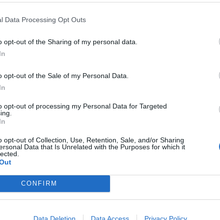
ALIFICATO
GF VIP, L'IRA DI
FUORI
GF VIP, DANIELE DAL MO
IELE DAL MORO CONTRO LA
"VOLGARE E IRRISPETTOSO".
l Data Processing Opt Outs
CIATA: "VI DICO DUE COSETTE"
CACCIATO DALLA CASA
o opt-out of the Sharing of my personal data.
In
o opt-out of the Sale of my Personal Data.
LA TRANS ELENOIRE FUORI DAL
CLIC
GRANDE FRATELLO, "HANN
In
IP: TELEVOTO CHOC
DORMITO INSIEME?". SCATTO
(MOLTO SOSPETTO) NELLA NOT
to opt-out of processing my Personal Data for Targeted
ing.
DURANTE IL PARTY NELLA VILLA
In
o opt-out of Collection, Use, Retention, Sale, and/or Sharing
ersonal Data that Is Unrelated with the Purposes for which it
1
2
lected.
Out
CONFIRM
 SUPER VANTAGGI
S
e le edizioni locali, ricevere a casa il giornale cartaceo
Data Deletion
Data Access
Privacy Policy