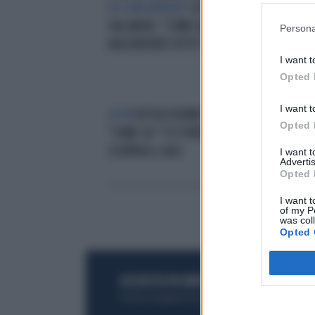
EX CONCORRENTE
GFVIP, DANIELE
SQU
DAL MORO: "COME UN LATITANTE,
DAN
Persona
RACCONTERÒ TUTTO"
CAC
I want t
Opted 
I want t
GFVIP
ATTILIO ROMITA SCATENATO:
VIA
Opted 
"COME CA**O TI PERMETTI?",
GFV
SCOPPIA IL CAOS
I want 
Advertis
Opted 
I want t
of my P
was col
Opted 
ACQUISTA UN ABBONAMENTO
OTTIENI DEI
Potrai sfogliare la rivista online, leggere tutt