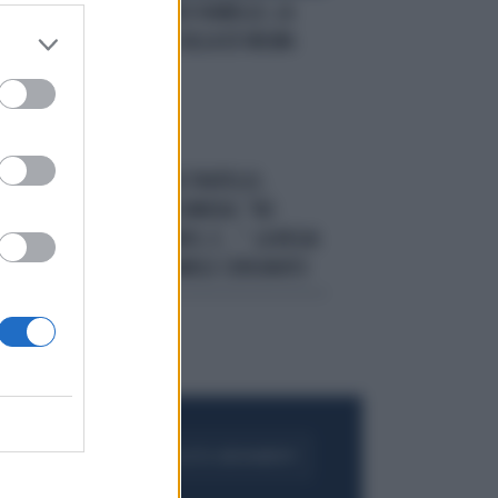
RO
VELENI
EDOARDO VIANELLO, LA
BOMBA INTIMA SULLA EX WILMA
GOICH
O
BRIVIDI
GRANDE FRATELLO,
RIVELAZIONE SCOMODA: "HO
TE
TOCCATO IL FONDO, E...". LA REGIA
NEL PANICO, DANIELE CENSURATO
FOGLIA IL GIORNALE
ACQUISTA ABBONAMENTO