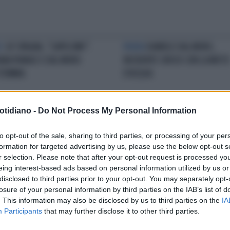
C
GF SPAGNA, "CAPISCIMI!".
PAURA
DANIELE DAL MORO,
ANA PIANGE E DAL MORO
INCIDENTE SHOCK CON LA MOTO
TEMMIA
D'ACQUA
otidiano -
Do Not Process My Personal Information
CASO SOCIAL
DANIELE DAL
L'ANNUNCIO
ORIANA
to opt-out of the sale, sharing to third parties, or processing of your per
O, RAPTUS CON ORIANA
MARZOLI E DANIELE DAL MORO
formation for targeted advertising by us, please use the below opt-out s
ZOLI: SFOGO E INSULTI,
SCONVOLTI: "SI È SUICIDATA"
r selection. Please note that after your opt-out request is processed y
PESO
eing interest-based ads based on personal information utilized by us or
disclosed to third parties prior to your opt-out. You may separately opt-
losure of your personal information by third parties on the IAB’s list of
LA COMMUNITY
. This information may also be disclosed by us to third parties on the
IA
Participants
that may further disclose it to other third parties.