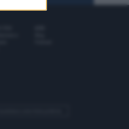
 E TECH
ALTRO
tazione e
Blog
ere
Podcast
 Quotidiano come fonte preferita