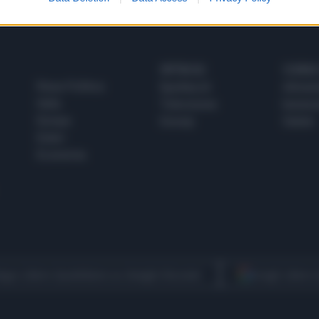
SPETTACOLI
SCIENZA
Rissa Politica
Spettacoli
Alimen
Italia
Televisione
beness
Europa
Gossip
Salute
Esteri
Economia
egui Libero Quotidiano su Google Discover
Scegli Libero