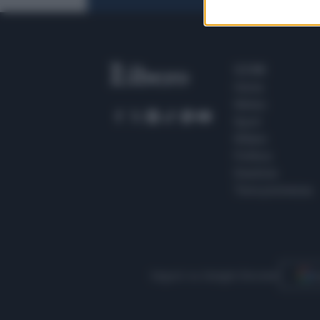
SEZIONI
Home
Meteo
Sport
Milano
Politica
Giustizia
Terra promessa
Seguici su Google Discover
S