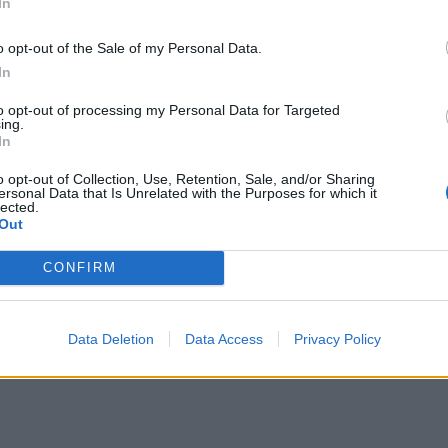
In
o opt-out of the Sale of my Personal Data.
In
to opt-out of processing my Personal Data for Targeted
ing.
In
o opt-out of Collection, Use, Retention, Sale, and/or Sharing
ersonal Data that Is Unrelated with the Purposes for which it
lected.
Out
CONFIRM
Data Deletion
Data Access
Privacy Policy