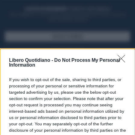
ACQUISTA UN ABBONAMENTO
OTTIENI DEI SUPER VANTAGGI
Potrai sfogliare la rivista online, leggere tutte le edizioni locali, ricevere a
casa il giornale cartaceo
SFOGLIA IL GIORNALE
ACQUISTA ABBONAMENTO
Libero Quotidiano -
Do Not Process My Personal
Information
If you wish to opt-out of the sale, sharing to third parties, or
processing of your personal or sensitive information for
targeted advertising by us, please use the below opt-out
section to confirm your selection. Please note that after your
opt-out request is processed you may continue seeing
interest-based ads based on personal information utilized by
us or personal information disclosed to third parties prior to
your opt-out. You may separately opt-out of the further
Seguici su Google Discover
disclosure of your personal information by third parties on the