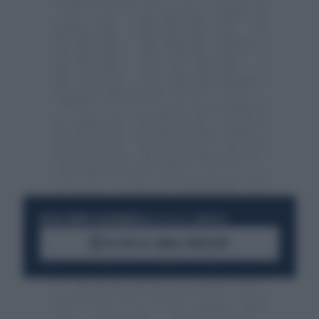
RESTA SEMPRE AGGIORNATO
UNISCITI ALLA COMMUNITY
ACCEDI AL CANALE WHATSAPP