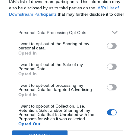
IAB’s list of downstream participants. This information may
Segui Libero Quotidiano su Google Discover
also be disclosed by us to third parties on the
IAB’s List of
Scegli Libero Quotidiano come fonte preferita
Downstream Participants
that may further disclose it to other
third parties.
SEZIONI
Personal Data Processing Opt Outs
I want to opt-out of the Sharing of my
SPETTACOLI
personal data.
Opted In
SCIENZA E TECH
I want to opt-out of the Sale of my
Personal Data.
Opted In
ALTRO
I want to opt-out of processing my
Personal Data for Targeted Advertising.
Opted In
I want to opt-out of Collection, Use,
Retention, Sale, and/or Sharing of my
Personal Data that Is Unrelated with the
Purposes for which it was collected.
Libero Shopping
Contatti
Pubblicità
Cookie policy
Privacy policy
Opted Out
Condizioni generali
Modello 231
Assistenza
Preferenze Privacy