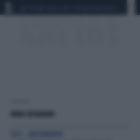
CEUTA
SCANDALO CONTE-COVID
SIGFRIDO RANUCCI
4 risultati per:
IMMA TATARANNI
TELE...RACCOMANDO