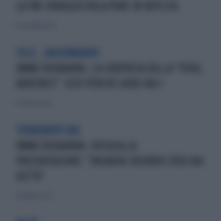
LA PM-CORAGGIO VOLA PURE IN REPLICA
16 settembre 2025
TELE...RACCOMANDO
IMMA TATARANNI, LA SORPRESA DELLA "TOTAL
AUDIENCE": ECCO PERCHÉ GODE RAI 1
26 febbraio 2025
TERREMOTO RAI
IMMA TATARANNI, RISSA ALLA
PRESENTAZIONE: "INGRATA! RICORDO COSA HAI
DETTO"
20 febbraio 2025