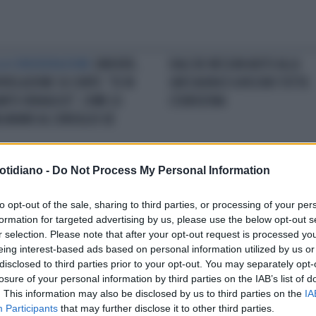
LA CONSIDERAZIONE
JUNCKER,
DALL'UE NESSUN AIUTO ALLA
RIVELAZIONE SU CONTE: "IO IN
GRECIAORA È A RISCHIO TUTTA
NTO IDRAULICO", COME LO
L'EUROZONA
LIAVANO AL CONSIGLIO UE
otidiano -
Do Not Process My Personal Information
COLI EUROPEI
ANGELA MERKEL,
I SONDAGGI
JEAN-CLAUDE
PERTURA: PATTO DI STABILITÀ
JUNCKER, UMILIATO IN CASA SU
to opt-out of the sale, sharing to third parties, or processing of your per
ESSIBILE"
"DICONO CHE SONO POPOLARE,
formation for targeted advertising by us, please use the below opt-out s
MIA MOGLIE..."
r selection. Please note that after your opt-out request is processed y
eing interest-based ads based on personal information utilized by us or
disclosed to third parties prior to your opt-out. You may separately opt-
LA COMMUNITY
losure of your personal information by third parties on the IAB’s list of
. This information may also be disclosed by us to third parties on the
IA
Participants
that may further disclose it to other third parties.