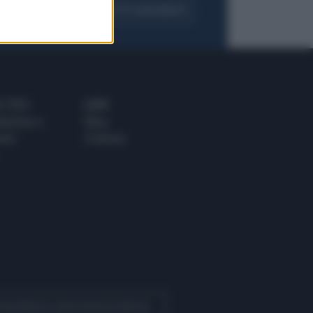
FOGLIA IL GIORNALE
ACQUISTA ABBONAMENTO
 E TECH
ALTRO
tazione e
Blog
ere
Podcast
 Quotidiano come fonte preferita