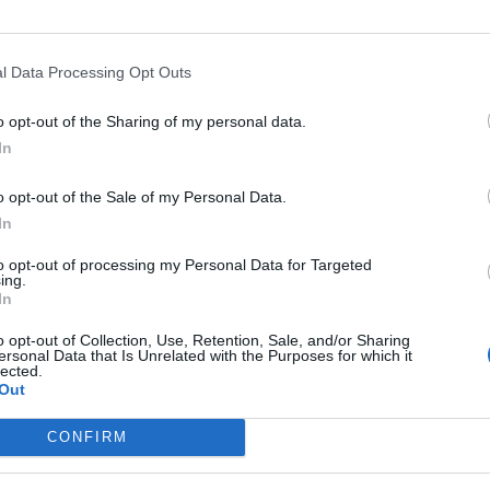
FEE BREAK
LUCIA
ATTENTO
JEAN-CLAUDE JUNCKE
GONZONI, MANOVRA:
BARCOLLA CON LA TORCIA
NCKER E MOSCOVICI SONO
INFUOCATA, A UN PASSO DAL
l Data Processing Opt Outs
ERVENUTI IN MODO
DRAMMA: LA FIRST LADY DEL
o opt-out of the Sharing of my personal data.
DEGUATO"
RWANDA...
In
o opt-out of the Sale of my Personal Data.
NO DI FERRO
JEAN-CLAUDE
COLAZIONE DI LAVORO
JEAN-
In
CKER AVVERTE MATTEO RENZI:
CLAUDE JUNCKER E MATTEO
NZA RIFORME CONSEGUENZE
RENZI, IL DISGELO AL G20 DI
to opt-out of processing my Personal Data for Targeted
ing.
CEVOLI PER L'ITALIA"
BRISBANE
In
o opt-out of Collection, Use, Retention, Sale, and/or Sharing
ersonal Data that Is Unrelated with the Purposes for which it
lected.
Out
1
2
CONFIRM