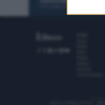
ACQUISTA UN ABBONAMENTO
OTTIENI DEI
Potrai sfogliare la rivista online, leggere tutt
SEZIONI
Home
Meteo
Sport
Milano
Politica
Giustizia
Terra promessa
Seguici su Google Discover
S