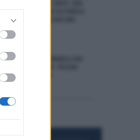
R
TEMPO SCADUTO
BREXIT, JEAN-
CLAUDE JUNCKER GELA THERESA
MAY: "L'ACCORDO NON SARÀ
RINEGOZIATO"
FALLIMENTI
DA PRANDELLI FINO
ALLA BOCCASSINI: I PEGGIORI
"FLOP" DEL 2014