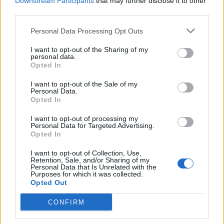
Downstream Participants
that may further disclose it to other
third parties.
SEZIONI
Personal Data Processing Opt Outs
I want to opt-out of the Sharing of my
SPETTACOLI
personal data.
Opted In
SCIENZA E TECH
I want to opt-out of the Sale of my
Personal Data.
Opted In
ALTRO
I want to opt-out of processing my
Personal Data for Targeted Advertising.
Opted In
I want to opt-out of Collection, Use,
Retention, Sale, and/or Sharing of my
Personal Data that Is Unrelated with the
Purposes for which it was collected.
Libero Shopping
Contatti
Pubblicità
Cookie policy
Privacy policy
Opted Out
Condizioni generali
Modello 231
Assistenza
Preferenze Privacy
CONFIRM
Editoriale Libero S.r.l. - Sede Legale: Via dell’Aprica 18, 20158 Milano -
Registro Imprese di Milano Monza Brianza Lodi: C.F. e P.IVA 06823221004 -