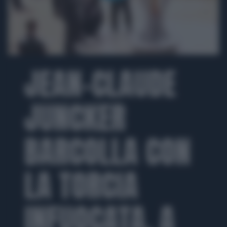
00:00
00:28
JEAN-CLAUDE
JUNCKER
BARCOLLA CON
LA TORCIA
INFUOCATA, A