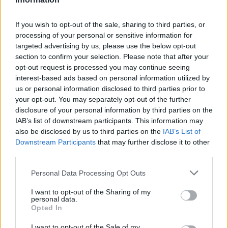
If you wish to opt-out of the sale, sharing to third parties, or
processing of your personal or sensitive information for
targeted advertising by us, please use the below opt-out
section to confirm your selection. Please note that after your
opt-out request is processed you may continue seeing
interest-based ads based on personal information utilized by
us or personal information disclosed to third parties prior to
your opt-out. You may separately opt-out of the further
Seguici su Google Discover
disclosure of your personal information by third parties on the
IAB’s list of downstream participants. This information may
Segui Libero Quotidiano su Google Discover
also be disclosed by us to third parties on the
IAB’s List of
Scegli Libero Quotidiano come fonte preferita
Downstream Participants
that may further disclose it to other
third parties.
SEZIONI
Personal Data Processing Opt Outs
I want to opt-out of the Sharing of my
SPETTACOLI
personal data.
Opted In
SCIENZA E TECH
I want to opt-out of the Sale of my