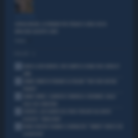
TRA LA GENTE
GIORGIA MELONI, LA FERMANO PER STRADA? IL VIDEO CHE FA
IMPAZZIRE GIUSEPPE CONTE
Politica
di
I PIÙ LETTI
1
ADDIO A LIVIO BERRUTI, ORO OLIMPICO A ROMA 1960: AVEVA 87
ANNI
2
JANNIK SINNER FA TREMARE GLI ITALIANI: "NON SONO ANCORA
PRONTO"
3
JANNIK SINNER, CLAMOROSO: RINUNCIA A CINCINNATI, GIALLO
SULLE SUE CONDIZIONI
4
JUVENTUS, ALESSANDRO DEL PIERO STREGATO DAL NUOVO
ACQUISTO: "TANTA ROBA"
5
NOVAK DJOKOVIC FULMINA IL GIORNALISTA: "SINNER? CONOSCI GIÀ
LA RISPOSTA"