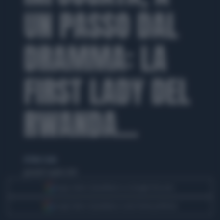
UN PASSO DAL
DRAMMA: LA
FIRST LADY DEL
RWANDA...
di Gino Coala
giovedì 11 aprile 2019
Segui Libero Quotidiano su Google Discover
Scegli Libero Quotidiano come fonte preferita