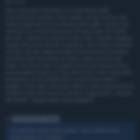
1' di lettura
Attimi di paura in Rwanda con il presidente della
Commissione europea Jean-Claude Juncker ancora una
volta protagonista di una imbarazzante gaffe. Durante una
cerimonia di commemorazione del genocidio nel Paese
africano, Juncker ha sfiorato la first Lady Jeanette Kagame,
moglie del primo ministro rwandese, con un'asta infuocata.
Juncker con altri rappresentanti locali doveva accendere
una torcia del memoriale di Gisozi, nella provincia del
Kigali. Ma l'eurocrate si è girato con la sua torcia accesa
senza badare troppo a chi gli stava vicino. Solo l'intervento
tempestivo di una addetta alla sicurezza ha evitato il
peggio, la first lady indossava infatti un abito lungo e poteva
rimanere ferita del fuoco di Juncker. Leggi anche: Juncker,
altri insulti: "Quegli italiani sono bugiardi"
Tag
JEAN-CLAUDE JUNCKER
RWANDA
JEAN-CLAUDE JUNCKER: "TEMO L'ESTREMA DESTRA,
L'EX COMMISSARIO UE
MELONI PARTNER POCO AFFIDABILE"