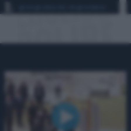
CEUTA
SCANDALO CONTE-COVID
CALCIOMERCATO