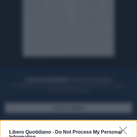
ACQUISTA UN ABBONAMENTO
OTTIENI DEI SUPER VANTAGGI
Potrai sfogliare la rivista online, leggere tutte le edizioni locali, ricevere a
casa il giornale cartaceo
SFOGLIA IL GIORNALE
ACQUISTA ABBONAMENTO
Libero Quotidiano -
Do Not Process My Personal
Information