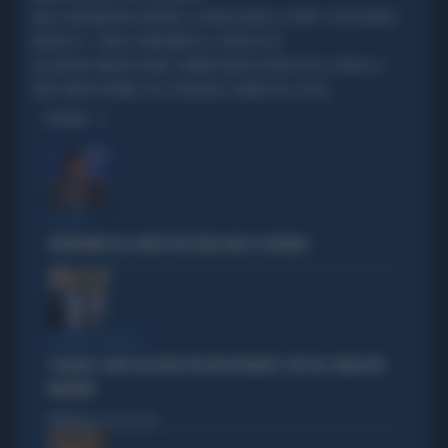
JUNCKER, LA RIVELAZIONE SU CONTE: "IO IN QUANTO
BELLA CONSIDERAZIONE
IDRAULICO", COME LO UMILIAVANO AL CONSIGLIO UE
MAURO ICARDI E WANDA NARA IN AFRICA TRA I GORILLA: IL
MA DAVVERO?
VIDEO (MOLTO INTIMO) CHE SCONVOLGE IL MONDO DEL CALCIO
OPINIONI
IL CASO
FRATOIANNI USA I MORTI PER ATTACCARE IL GOVERNO
SILENZIO SOSPETTO
SCHLEIN E CONTE TACCIONO PER NON PERDERE I VOTI DEL SINDACATO
MILITANTE
Politica
di Pietro Senaldi