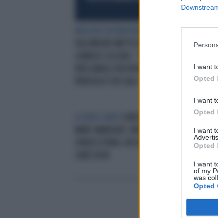
Downstream 
BRUCIATI IN PARTENZA
JACQUES
ROS
VILLENEUVE METTE IN GUARDIA
CAL
Persona
CHARLES LECLERC: "CHI STUDIA
I want t
PER DARGLI FASTIDIO". IL VERO
Opted 
PERICOLO È IN CASA
I want t
Opted 
A SENSO UNICO
VINCE SEMPRE
DOM
MARC MARQUEZ: MOTOMONDIALE
TRI
I want 
Advertis
SENZA STORIA. ROSSI BUON 3°,
DOV
Opted 
CADE DOVI
VAL
I want t
of my P
was col
Opted 