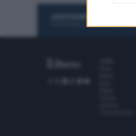
ACQUISTA UN ABBONAMENTO
OTTIENI DEI
Potrai sfogliare la rivista online, leggere tutt
SEZIONI
Home
Meteo
Sport
Milano
Politica
Giustizia
Terra promessa