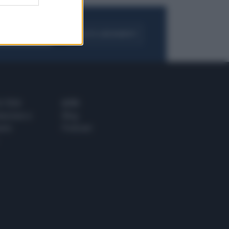
FOGLIA IL GIORNALE
ACQUISTA ABBONAMENTO
 E TECH
ALTRO
tazione e
Blog
ere
Podcast