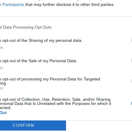
Participants
that may further disclose it to other third parties.
SI IN POLE. LORENZO ALLE
GP FRANCIA
MOTO3, IL DELIRIO 
CAGNA
SECONDO GIRO: C'È OLIO SULLA
l Data Processing Opt Outs
PISTA, CADONO IN 15
o opt-out of the Sharing of my personal data.
In
o opt-out of the Sale of my Personal Data.
In
INATORE
MOTOGP, MARCQUEZ
ONFA A LE MANS DAVANTI A
to opt-out of processing my Personal Data for Targeted
ing.
IZIOSO E PETRUCCI.
In
ENTINO ROSSI BUON QUINTO
o opt-out of Collection, Use, Retention, Sale, and/or Sharing
ersonal Data that Is Unrelated with the Purposes for which it
lected.
Out
1
CONFIRM