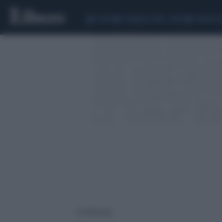
CEUTA
SCANDALO CONTE-COVID
SIGFRIDO 
14 risultati per: