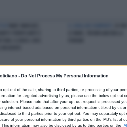
TOGP
MARC MARQUEZ,
IL CAVALLINO RAMPANTE
24 ORE
IANTO TERRIFICANTE E
LE MANS, TRIONFA ANCORA LA
TTURA: IL VIDEO-CHOC
FERRARI
L'INCIDENTE
otidiano -
Do Not Process My Personal Information
 RUOTE
MOTOGP, A LE MANS
DUE RUOTE?
MOTOMONDIALE,
 POLE "ALLA MARQUEZ" PER
"ERRORE DI GUIDA": AUTO IN
to opt-out of the sale, sharing to third parties, or processing of your per
NAIA. CAPOLAVORO-MARTIN
PISTA, CHI C'ERA A BORDO
formation for targeted advertising by us, please use the below opt-out s
r selection. Please note that after your opt-out request is processed y
eing interest-based ads based on personal information utilized by us or
disclosed to third parties prior to your opt-out. You may separately opt-
losure of your personal information by third parties on the IAB’s list of
LA COMMUNITY
. This information may also be disclosed by us to third parties on the
IA