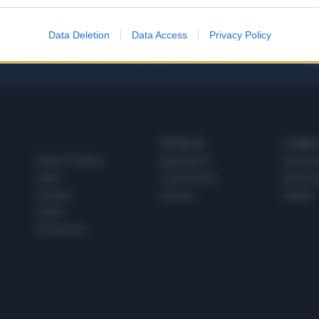
Data Deletion
Data Access
Privacy Policy
 SUPER VANTAGGI
S
e le edizioni locali, ricevere a casa il giornale cartaceo
SPETTACOLI
SCIENZA
Rissa Politica
Spettacoli
Alimen
Italia
Televisione
beness
Europa
Gossip
Salute
Esteri
Economia