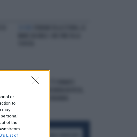
 DI
24 ORE
FERRARI FA LA STORIA, LE
MANS DA URLO: CHE FINE FA LA
TOYOTA
SBAM
MOTOGP, "È TORNATO
MARQUEZ": PORCHERIA IN PISTA,
sonal or
IL GESTACCIO DI BAGNAIA
ection to
ou may
 personal
out of the
 downstream
B’s List of
ACCEDI AL CANALE WHATSAPP