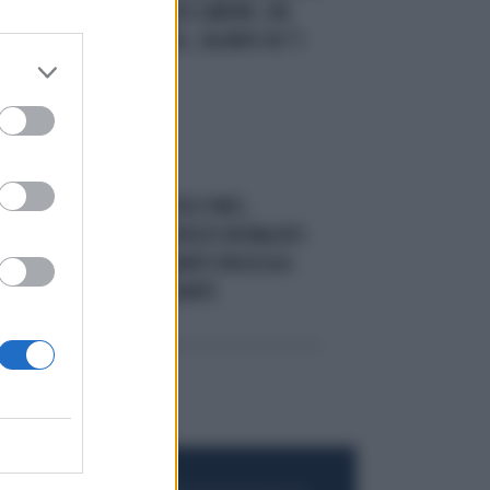
E
IL CASO
MAURIZIO LANDINI, CHE
O,
IMBARAZZO: CGIL, SALARIO DA "5
EURO L'ORA"
A MILANO
GRATTA E VINCI,
L'ULTIMA GRATTATA DI UN MALATO
TERMINALE: QUANTO INCASSA A
GNI
94 ANNI, STRAZIANTE