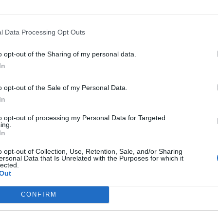
GEDIA
MILANO, INCENDIO IN
LIBERTÀ
FAENZA, 81ENNE FUGG
 RSA: 6 MORTI E DECINE DI
DALLA RSA: DOVE LA RITROVAN
ITI
UNA STORIA STRAZIANTE
l Data Processing Opt Outs
o opt-out of the Sharing of my personal data.
In
o opt-out of the Sale of my Personal Data.
SCOPERTA DELLA FINANZA
QUARTA ONDATA
GUIDO
In
IGNOLA, LAVORATORI IN NERO
BERTOLASO A TAGADÀ, "GREEN
UNA RSA: ERANO INQUADRATI
PASS ACCORCIATO A TRE MESI":
to opt-out of processing my Personal Data for Targeted
ing.
E VOLONTARI
IPOTESI ESTREMA, RICHIAMO O
In
90 GIORNI?
o opt-out of Collection, Use, Retention, Sale, and/or Sharing
ersonal Data that Is Unrelated with the Purposes for which it
lected.
Out
1
2
3
CONFIRM