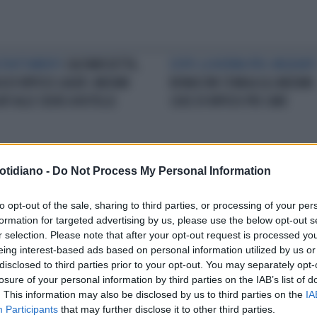
TRATTAMENTI
CALTANISSETTA,
DOPO LA NORMA PRO-MIGRANT
A DI RIPOSO LAGER: ANZIANI
BONACCINI STANGA GLI ANZIANI:
ATI ALLE SEDIE A ROTELLE
CASE DI RIPOSO PIÙ CARE
otidiano -
Do Not Process My Personal Information
MBILENO
TRENTO,
DIMENTICATI
ANZIANI MORTI NE
RRICATO CON UNA MOTOSEGA":
ROGO DELLA RSA, L'ULTIMO
to opt-out of the sale, sharing to third parties, or processing of your per
FUGA DEL 92ENNE DALLA RSA
SCHIAFFO: FUNERALI DESERTI
formation for targeted advertising by us, please use the below opt-out s
r selection. Please note that after your opt-out request is processed y
eing interest-based ads based on personal information utilized by us or
disclosed to third parties prior to your opt-out. You may separately opt-
LA COMMUNITY
losure of your personal information by third parties on the IAB’s list of
. This information may also be disclosed by us to third parties on the
IA
Participants
that may further disclose it to other third parties.