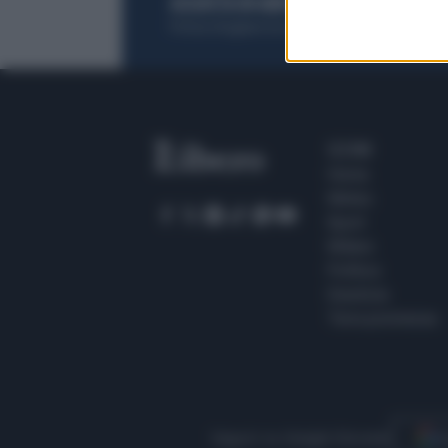
ACQUISTA UN ABBONAMENTO
OTTIENI DEI
Potrai sfogliare la rivista online, leggere tutt
SEZIONI
Home
Meteo
Sport
Milano
Politica
Giustizia
Terra promessa
Seguici su Google Discover
S