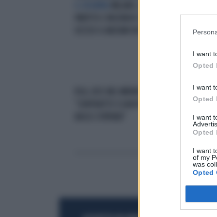
IL DRAMMA
MILANO, DA DOVE È
TRA
PARTITO L'INCENDIO CHE HA
UNA
UCCISO 6 ANZIANI IN RSA
FER
Persona
I want t
Opted 
I want t
RSA, KOS NEL MIRINO:
LA 
Opted 
"CONTRATTO SCADUTO DA ANNI E
CER
BASSI STIPENDI"
IN 
I want 
Advertis
COM
Opted 
I want t
of my P
was col
Opted 