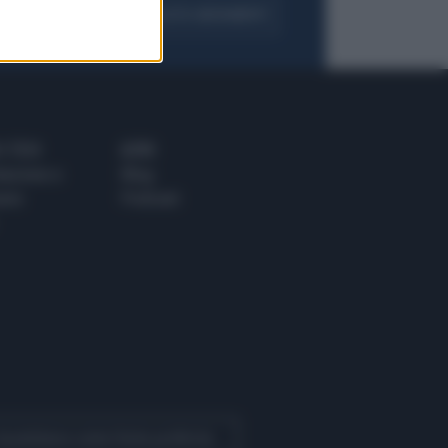
FOGLIA IL GIORNALE
ACQUISTA ABBONAMENTO
 E TECH
ALTRO
tazione e
Blog
ere
Podcast
 Quotidiano come fonte preferita