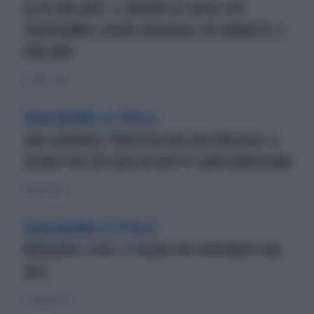
ELIOS MILANO, IL BRAND DI LUSSO CHE
TRASFORMA I SEGNI ZODIACALI IN CRAVATTE E
FOULARD
13 giugno 2024
COSA DICONO LE STELLE
SAN LORENZO, PROFEZIA DELL'ASTROLOGA: IL
SEGNO PER CUI QUESTA NOTTE SARÀ DURISSIMA
13 agosto 2023
COSA DICONO LE STELLE
OROSCOPO, ECCO I 5 SEGNI PIÙ FORTUNATI DEL
2023
11 dicembre 2022