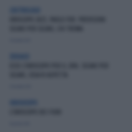
L'ASTROLOGO
OROSCOPO 2023, PAOLO FOX: PREVISIONI
SEGNO PER SEGNO, CHI TREMA
9 dicembre 2022
ZODIACO
ECCO L'OROSCOPO PER IL 2016. SEGNO PER
SEGNO, COSA VI ASPETTA
27 dicembre 2015
OROSOCOPO
L'OROSCOPO DEI FIORI
10 gennaio 2016