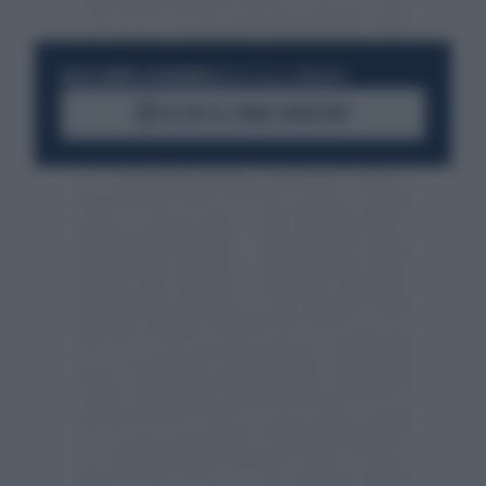
RESTA SEMPRE AGGIORNATO
UNISCITI ALLA COMMUNITY
ACCEDI AL CANALE WHATSAPP