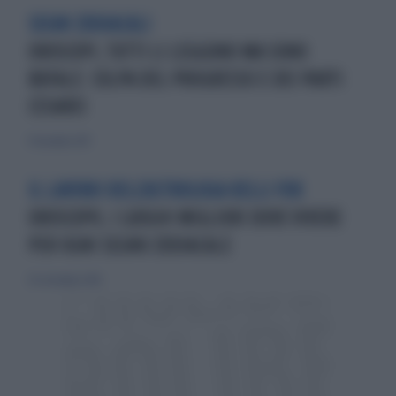
SEGNI ZODIACALI
OROSCOPI, TUTTI LI LEGGONO MA SONO
BUFALE: COLPA DEL PROGRESSO E DEI PARTI
CESAREI
17 dicembre 2017
IL LAVORO DELL'ASTROLOGA KELLI FOX
OROSCOPO, I LUOGHI MIGLIORI DOVE VIVERE
PER OGNI SEGNO ZODIACALE
30 settembre 2018