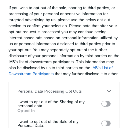
If you wish to opt-out of the sale, sharing to third parties, or
processing of your personal or sensitive information for
targeted advertising by us, please use the below opt-out
section to confirm your selection. Please note that after your
opt-out request is processed you may continue seeing
interest-based ads based on personal information utilized by
us or personal information disclosed to third parties prior to
your opt-out. You may separately opt-out of the further
Seguici su Google Discover
disclosure of your personal information by third parties on the
IAB’s list of downstream participants. This information may
Segui Libero Quotidiano su Google Discover
also be disclosed by us to third parties on the
IAB’s List of
Scegli Libero Quotidiano come fonte preferita
Downstream Participants
that may further disclose it to other
third parties.
SEZIONI
Personal Data Processing Opt Outs
I want to opt-out of the Sharing of my
SPETTACOLI
personal data.
Opted In
SCIENZA E TECH
I want to opt-out of the Sale of my
Personal Data.