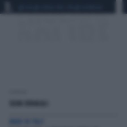
CEUTA
SCANDALO CONTE-COVID
CALCIOMERCATO
8 risultati per:
SEGNI ZODIACALI
MADE IN ITALY