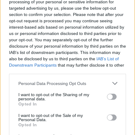
processing of your personal or sensitive information for
targeted advertising by us, please use the below opt-out
section to confirm your selection. Please note that after your
opt-out request is processed you may continue seeing
interest-based ads based on personal information utilized by
us or personal information disclosed to third parties prior to
your opt-out. You may separately opt-out of the further
Seguici su Google Discover
disclosure of your personal information by third parties on the
IAB’s list of downstream participants. This information may
Segui Libero Quotidiano su Google Discover
also be disclosed by us to third parties on the
IAB’s List of
Scegli Libero Quotidiano come fonte preferita
Downstream Participants
that may further disclose it to other
third parties.
SEZIONI
Personal Data Processing Opt Outs
I want to opt-out of the Sharing of my
SPETTACOLI
personal data.
Opted In
SCIENZA E TECH
I want to opt-out of the Sale of my
Personal Data.
Opted In
ALTRO