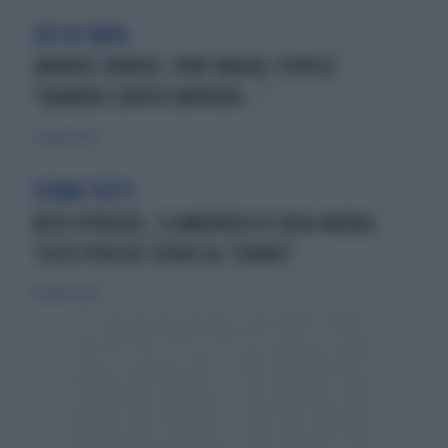
ZIO DI RAFA
JANNIK SINNER, TONI NADAL FEROCE:
"QUANDO CONTA DAVVERO..."
25 giugno 2025
FERMI TUTTI
NICK KYRGIOS, CLAMOROSO A CASA-NADAL:
"ECCO PERCHÉ SERVE AL TENNIS"
14 gennaio 2025