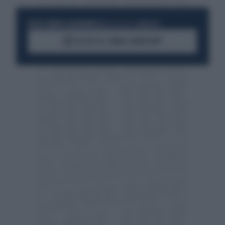
RESTA SEMPRE AGGIORNATO
UNISCITI ALLA COMMUNITY
ACCEDI AL CANALE WHATSAPP