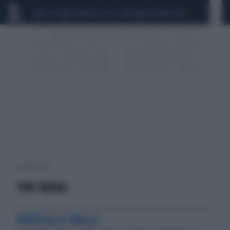
CEUTA
SCANDALO CONTE-COVID
CALCIOMERCATO
5 risultati per:
TONI NADAL
VUOTO ALLE SPALLE