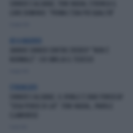
SINNER E ALCARAZ, TONI NADAL STRONCA IL
LORO DOMINIO: "PRIMA C'ERA PIÙ QUALITÀ"
22 giugno 2026
KO A MADRID
JANNIK SINNER CONTRO ZVEREV? "NON È
NORMALE": CHI UMILIA IL TEDESCO
6 maggio 2026
STRONCATO
SINNER E ALCARAZ, IL RIVALE È JOAO FONSECA?
"COSA PENSO DI LUI": TONI NADAL, PAROLE
CLAMOROSE
17 aprile 2026