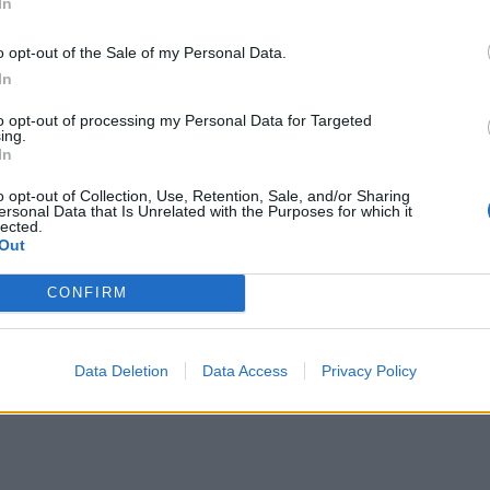
In
o opt-out of the Sale of my Personal Data.
In
to opt-out of processing my Personal Data for Targeted
ing.
In
o opt-out of Collection, Use, Retention, Sale, and/or Sharing
ersonal Data that Is Unrelated with the Purposes for which it
lected.
Out
CONFIRM
Data Deletion
Data Access
Privacy Policy