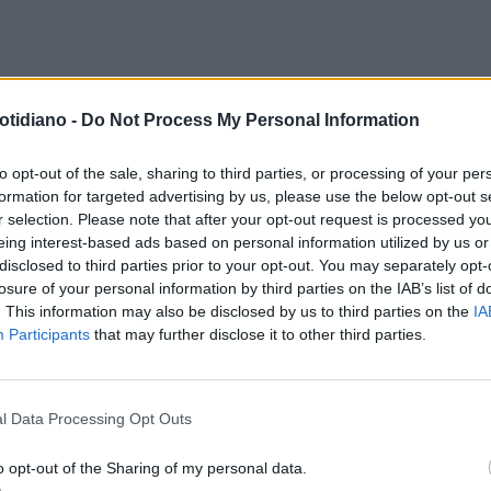
otidiano -
Do Not Process My Personal Information
to opt-out of the sale, sharing to third parties, or processing of your per
formation for targeted advertising by us, please use the below opt-out s
r selection. Please note that after your opt-out request is processed y
eing interest-based ads based on personal information utilized by us or
disclosed to third parties prior to your opt-out. You may separately opt-
losure of your personal information by third parties on the IAB’s list of
. This information may also be disclosed by us to third parties on the
IA
Participants
that may further disclose it to other third parties.
l Data Processing Opt Outs
o opt-out of the Sharing of my personal data.