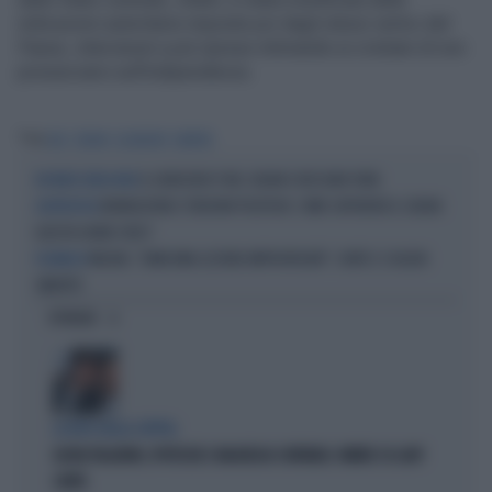
indicazioni autoritarie imposte poi dagli stessi vertici del
Paese, intervenuti a più riprese intimando ai cristiani di non
pronunciarsi sull’indipendenza.
Tag
AJA
SUDAN
AL BASHIR
DARFUR
IL GENOCIDIO È NEL SUDAN E NESSUNO FIATA
UN PAESE SENZA PACE
INONDAZIONI E TENSIONI POLITICHE: COME SUPERERÀ IL SUDAN
GEOPOLITICA
QUESTA GRAVE CRISI?
MELONI, "ENNESIMA LEZIONE IMPROVVISATA": CONTE E SCHLEIN
FIGURACCE
SMENTITI
OPINIONI
LA RETE DELLA COPPIA
OLIVIA PALADINO, IPOTECHE E MAGHEGGI CONTABILI: OMBRE SU LADY
CONTE