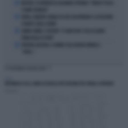
2
MACRON, LA DENUNCIA DI ALEXANDR STEPANOV: "PARIGI? PUZZA
E URINA OVUNQUE"
3
ARTAN, L'ARBITRO SOMALO ESCLUSO DAI MONDIALI? LA DECISIONE:
SCHIAFFO-UEFA A TRUMP
4
JANNIK SINNER, L'ESPERTO: "IL GINOCCHIO? COSA ACCADRÀ
PRIMA DELLO US OPEN"
5
FREDERIC VASSEUR, IL DUBBIO SULLA NUOVA FORMULA 1:
"FORSE..."
TI POTREBBERO INTERESSARE
ESTERI
REPUBBLICA CECA, UOMO ACCOLTELLA TRE PERSONE PER STRADA: CATTURATO
Redazione