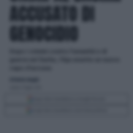
ACCUSATO DI
GENOCIDIO
Dopo i crimini contro l'umanità e di
guerra nel Darfur, l'Aja emette un nuovo
capo d'accusa
di Roberto Amaglio
sabato 17 luglio 2010
Segui Libero Quotidiano su Google Discover
Scegli Libero Quotidiano come fonte preferita