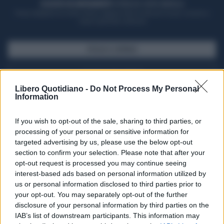
ACQUISTA UN ABBONAMENTO
OTTIENI DEI SUPER VANTAGGI
Potrai sfogliare la rivista online, leggere tutte le edizioni locali, ricevere a
casa il giornale cartaceo
SFOGLIA IL GIORNALE
ACQUISTA ABBONAMENTO
Libero Quotidiano -
Do Not Process My Personal
Information
If you wish to opt-out of the sale, sharing to third parties, or
processing of your personal or sensitive information for
targeted advertising by us, please use the below opt-out
section to confirm your selection. Please note that after your
opt-out request is processed you may continue seeing
interest-based ads based on personal information utilized by
us or personal information disclosed to third parties prior to
your opt-out. You may separately opt-out of the further
Seguici su Google Discover
disclosure of your personal information by third parties on the
IAB’s list of downstream participants. This information may
Segui Libero Quotidiano su Google Discover