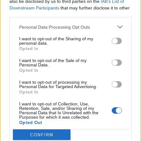
also be disclosed by us to third parties on the
IAB’s List of
Scegli Libero Quotidiano come fonte preferita
Downstream Participants
that may further disclose it to other
third parties.
SEZIONI
Personal Data Processing Opt Outs
I want to opt-out of the Sharing of my
SPETTACOLI
personal data.
Opted In
SCIENZA E TECH
I want to opt-out of the Sale of my
Personal Data.
Opted In
ALTRO
I want to opt-out of processing my
Personal Data for Targeted Advertising.
Opted In
I want to opt-out of Collection, Use,
Retention, Sale, and/or Sharing of my
Personal Data that Is Unrelated with the
Purposes for which it was collected.
Libero Shopping
Contatti
Pubblicità
Cookie policy
Privacy policy
Opted Out
Condizioni generali
Modello 231
Assistenza
Preferenze Privacy
CONFIRM