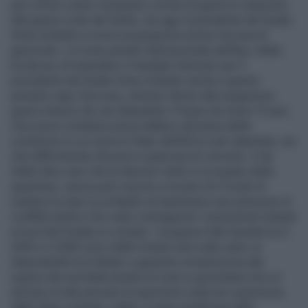
per crimini contro l’umanità e crimini di guerra in relazione
alla guerra civile del Darfur, da oggi il presidente del Sudan
Omar al Bashir si trova sul groppone anche l’accusa di
genocidio. La Corte penale internazionale dell'Aja, infatti,
ha deciso di estendere il mandato d'arresto per il
presidente del Sudan Omar al Bashir anche a questo
pesante capo d’accusa, sempre riferito alla sanguinosa
guerra interna che sta dilaniando il Paese da ormai 19 anni.
Una nuova condanna senza dubbio indicativa delle
condizioni in cui versa lo Stato dell’Africa sub sahariana, ma
che difficilmente sfocerà in qualcosa di concreto: è da
infatti dieci anni che le Nazioni Unite si occupano della
questione, senza però riuscire a trovare né il modo di
mettere le mani su al Bashir né tantomeno una soluzione al
conflitto bellico che vede contrapposti i mussulmani (stipati
al nord del Sudan) ai cristiani. I progressi fatti durante tra il
2003 e il 2005 sono infatti rimasti solo sulla carta: la
disponibilità di al-Bashir a garantire un'autonomia alle
regioni del sud della durata di 6 anni e permettere loro al
termine di tale periodo di esprimersi sulla loro autonomia
dallo Stato centrale, infatti, è stata mistificata dalle