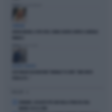
Politica
di Giacomo Amadori
STRATEGIE
GIORGIA MELONI, IL VOTO UTILE: L'ARMA SEGRETA CONTRO IL GENERALE
VANNACCI
Politica
di Fausto Carioti
ACCUSE E SOSPETTI
LUCIO MALAN SULL'AUDIZIONE "ANOMALA" DI CONTE: "AMICI MOLTO
VICINI AL PD..."
I PIÙ LETTI
1
DIOMANDE, L'ACQUISTO PIÙ CARO NELLA STORIA DEL REAL
MADRID: ECCO LE CIFRE