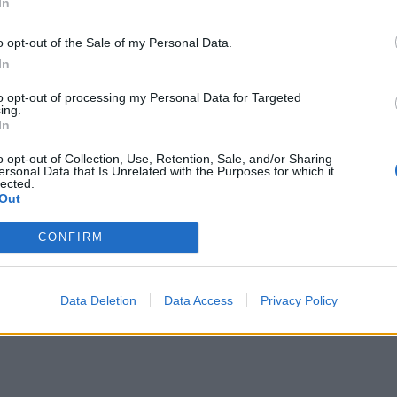
In
o opt-out of the Sale of my Personal Data.
In
to opt-out of processing my Personal Data for Targeted
ing.
In
o opt-out of Collection, Use, Retention, Sale, and/or Sharing
ersonal Data that Is Unrelated with the Purposes for which it
lected.
Out
CONFIRM
Data Deletion
Data Access
Privacy Policy