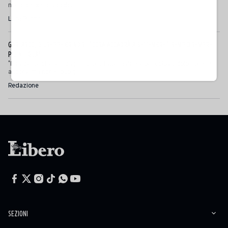
non è disposto a ceder...
Luca Puccini
GARLASCO, GIUSEPPE BRINDISI: "COSA ACCADRÀ A SETTEMBRE". SEMPIO SEMPRE
PIÙ NEI GUAI
"È evidente che le indagini furono fatte male, se per colpa o dolo non si sa
ancora, ma non si può gi...
Redazione
SEZIONI