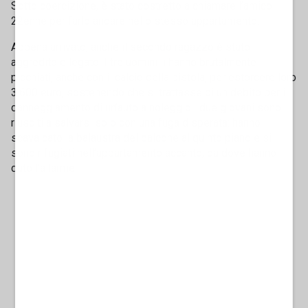
Sotto coercizione, è stato costretto a chiamare l’amico
22enne per farlo andare nello stesso appartamento.
Appena arrivato, anche il secondo ragazzo è stato
aggredito e legato. I tre uomini li hanno brutalmente
picchiati, anche con il calcio della pistola, per estorcere loro
3.600 euro, sostenendo che si trattasse di un debito per il
danneggiamento di un’auto a noleggio.I due giovani sono
riusciti a salvarsi solo con una fuga disperata: hanno
scavalcato la balaustra del balcone al quinto piano e si
sono rifugiati nell’appartamento accanto, da dove hanno
dato l’allarme.