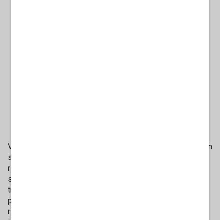
Vigili del Fuoco e Carabinieri sono intervenuti per metterli in
salvo. Entrambi sono stati portati in ospedale per le ferite
riportate.Durante le perquisizioni nell’appartamento sono
stati trovati passamontagna, fascette, nastro adesivo e
tracce di sangue, elementi che hanno confermato la
preparazione del sequestro. Le testimonianze e i
riconoscimenti fotografici hanno permesso di identificare i