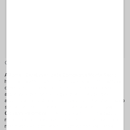
2' di lettura
A
Roma
,
i Carabinieri della Compagnia Monte Sacro
hanno arrestato tre uomini di 34, 30 e 52 anni con l’accusa
di sequestro di persona a scopo di estorsione, lesioni
aggravate e detenzione illegale di armi.La vicenda è
avvenuta a fine febbraio. I due giovani, di 19 e 22 anni, sono
stati attirati con un pretesto in un appartamento in
via
Giovanni Palombini
. Il 19enne è stato il primo a cadere
nella trappola: una volta dentro è stato immobilizzato con
nastro adesivo, picchiato e minacciato con una pistola.