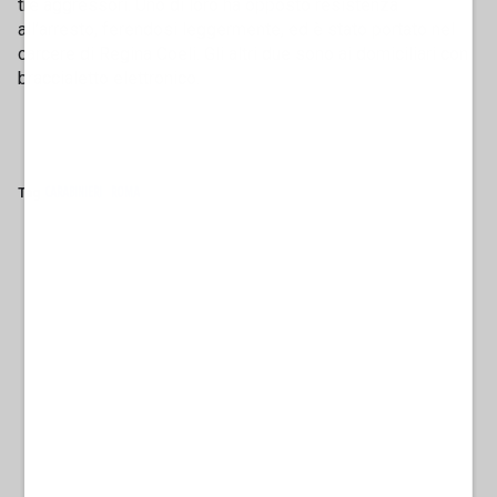
tre aggressori. Uno di loro ha opposto resistenza
all’arresto, ferendosi leggermente, ed è stato portato nel
carcere di Regina Coeli. Gli altri due sono ai domiciliari con
braccialetto elettronico.
Tag
CARABINIERI
ROMA