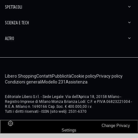
SPETTACOLI
SCIENZA E TECH
ALTRO
Libero Shopping
Contatti
Pubblicità
Cookie policy
Privacy policy
Condizioni generali
Modello 231
Assistenza
Editoriale Libero S.r.l. - Sede Legale: Via dell’Aprica 18, 20158 Milano -
Registro Imprese di Milano Monza Brianza Lodi: C.F. e P.IVA 06823221004 -
R.E.A. Milano n. 1690166 Cap. Soc. € 400.000,00 i.v.
Tutti i diritti riservati - ISSN (sito web): 2531-6370
Change Privacy
Settings