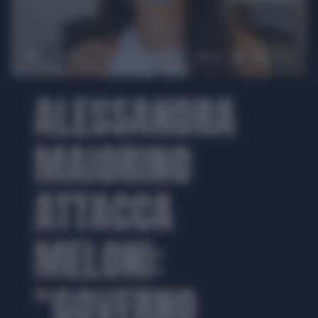
00:00
00:31
ALESSANDRA
MAIORINO
ATTACCA
MELONI:
"GOVERNO