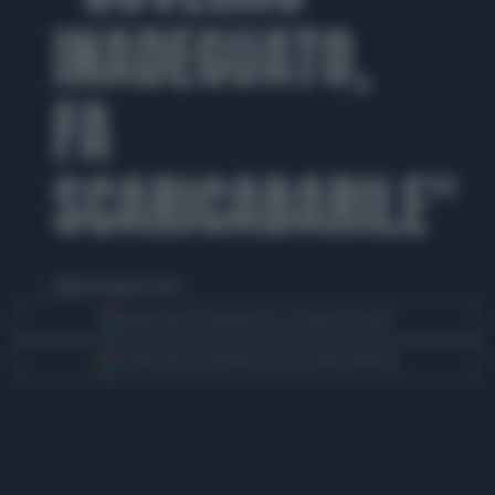
INADEGUATO,
FA
SCARICABARILE"
lunedì 28 agosto 2023
Segui Libero Quotidiano su Google Discover
Scegli Libero Quotidiano come fonte preferita