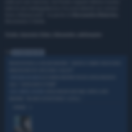
nulla sul caro benzina. Sul fronte migranti Meloni mostra
tutta la sua inadeguatezza e fa scaricabarile sui comuni.
Sono imbarazzanti", le parole di
Alessandra Maiorino
,
Movimento 5 Stelle.
Fonte: Agenzia Vista / Alexander Jakhnagiev
Tag
ALESSANDRA MAIORINO
MELONI INCHIODA LA GRILLINA MAIORINO: "LIBERTÀ DI STAMPA? NON RICORDO
MOBILITAZIONI PER CAPEZZONE O SALLUSTI"
ALESSANDRA MAIORINO INSULTA GIORGIA MELONI IN
CORTIGIANA NON BASTA
AULA: "CHEERLEADER DI TRUMP"
GIORGIA MELONI DURISSIMA CONTRO LA M5S
GIOCO, PARTITA, INCONTRO
MAIORINO: "MA AVETE RISTRUTTURATO I CASTELLI..."
OPINIONI