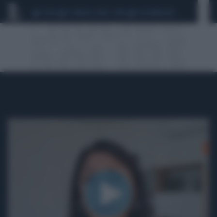
CEUTA
SCANDALO CONTE-COVID
CALCIOMERCATO