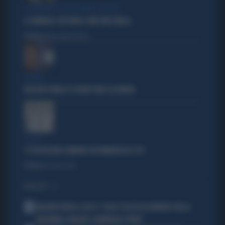
L'EDITORIALE DI ALESSANDRO SALLUSTI
IL GENERALE CHE PARLA COME UNA SIBILLA
Politica
di Alessandro Sallusti
BUFERA
NELL'ATTO PATACCA COPIATI PURE GLI ERRORI
IL CASO
C'È UN FASSINO CAMPANO CHE IMBARAZZA IL PD
Politica
di Daniele Priori
I PIÙ LETTI
1
MALDINI VUOTA IL SACCO: "COSA È SUCCESSO DAVVERO CON LA
NAZIONALE, MALAGÒ, GUARDIOLA E PIRLO"