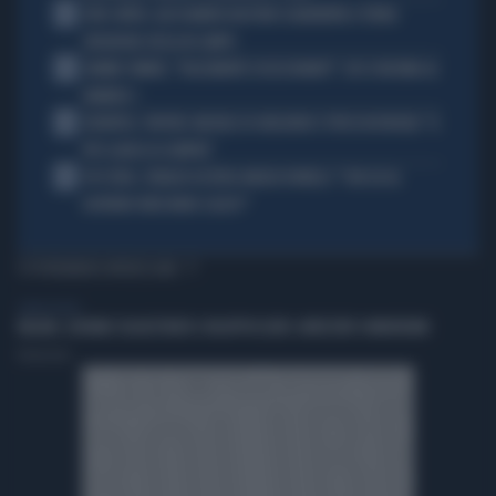
2
JUVE-INTER, ALESSANDRO BASTONI SCARAVENTA A TERRA
ZHEGROVA: RISSA IN CAMPO
3
JANNIK SINNER, "DOLCEMENTE OSSESSIONATO": CHI SI INCHINA AL
NUMERO 1
4
JUVENTUS, PAPERE-MICHELE DI GREGORIO E TIFOSI IN RIVOLTA: "IL
PIÙ SCARSO DI SEMPRE"
5
4 DI SERA, SENALDI AZZERA ANGELO BONELLI: "CON LUI AL
GOVERNO FARÀ MENO CALDO?"
TI POTREBBERO INTERESSARE
LIBERO VIDEO
MILANO, GIOVANE SEQUESTRATO E INCAPPUCCIATO: ARRESTATI 4 MINORENNI
Redazione