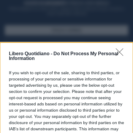
ACQUISTA UN ABBONAMENTO
OTTIENI DEI SUPER VANTAGGI
Potrai sfogliare la rivista online, leggere tutte le edizioni locali, ricevere a
casa il giornale cartaceo
SFOGLIA IL GIORNALE
ACQUISTA ABBONAMENTO
Libero Quotidiano -
Do Not Process My Personal
Information
If you wish to opt-out of the sale, sharing to third parties, or
processing of your personal or sensitive information for
targeted advertising by us, please use the below opt-out
section to confirm your selection. Please note that after your
opt-out request is processed you may continue seeing
interest-based ads based on personal information utilized by
us or personal information disclosed to third parties prior to
your opt-out. You may separately opt-out of the further
Seguici su Google Discover
disclosure of your personal information by third parties on the
IAB’s list of downstream participants. This information may
Segui Libero Quotidiano su Google Discover