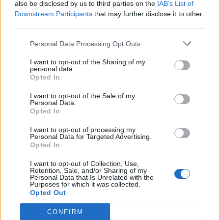
also be disclosed by us to third parties on the
IAB’s List of
Scegli Libero Quotidiano come fonte preferita
Downstream Participants
that may further disclose it to other
third parties.
SEZIONI
Personal Data Processing Opt Outs
I want to opt-out of the Sharing of my
SPETTACOLI
personal data.
Opted In
SCIENZA E TECH
I want to opt-out of the Sale of my
Personal Data.
Opted In
ALTRO
I want to opt-out of processing my
Personal Data for Targeted Advertising.
Opted In
I want to opt-out of Collection, Use,
Retention, Sale, and/or Sharing of my
Personal Data that Is Unrelated with the
Purposes for which it was collected.
Libero Shopping
Contatti
Pubblicità
Cookie policy
Privacy policy
Opted Out
Condizioni generali
Modello 231
Assistenza
Preferenze Privacy
CONFIRM