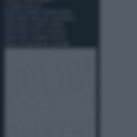
ALL’AMBASCIATA USA
IN ATTESA DI NUOVI COLLOQUI
LIBANO, I
CARRI ARMATI ISRAELIANI CONTINUANO A
PATTUGLIARE LA ZONA DI CONFINE
LADY FLOTILLA
CEUTA, IL DELIRIO DI
BARBIE GAZA: "MIGRANTI USATI DA
ISRAELE PER FAR VINCERE LA DESTRA"