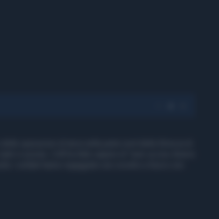
 delle operazioni di terra nella parte nord della Striscia di
tank in azione. L'Idf ha fatto sapere di "aver ucciso diversi
pisodio i soldati hanno ingaggiato uno scontro a fuoco con