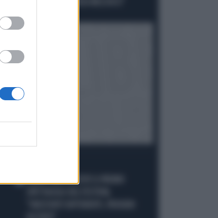
AFFRONTIAMOCI SENZA MEZZUCCI"
Politica
di
I PIÙ LETTI
CARLO CONTI RICEVE IL PREMIO
1
SPETTACOLO DEL FESTIVAL
"ORIZZONTI DIFFERENTI, PENSIERI