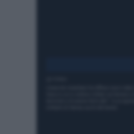
1' di lettura
L'esercito israeliano ha diffuso nuovi video
Gaza in cui si vedono militari sul terreno e 
terroristi e di averne feriti altri". In un e
militanti di Hamas usciti dal tunnel.