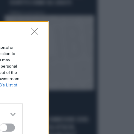
SOSPETTI E DUBBI SUL CATASTO
Politica
di Giacomo Amadori
sonal or
ection to
ou may
 personal
out of the
 downstream
B’s List of
LA FUGA È FINITA
GIUSEPPE CONTE IN COMMISSIONE COVID:
"MELONI REGISTA DEGLI ATTACCHI,