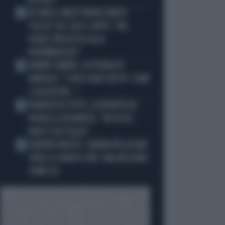
DISTINTI"
IN ONDA, MULÈ FRENA SUBITO
2
TELESE SUL CASO-CONTE: "MA
QUALE PROCESSO ALLA
NORIMBERGA?!"
JANNIK SINNER, LA TEORIA DI
3
NARGISO: "I SUOI GUAI? UN PO' COME
I CALCIATORI..."
FRANCESCO TOTTI, LA VERITÀ SUL
4
PUGNO A COLONNESE: "MI DISSE:
NON È TUO FIGLIO"
EUROPEI NUOTO, CHIARA PELLACANI
5
VINCE IL QUINTO ORO: MAI NESSUNO
COME LEI