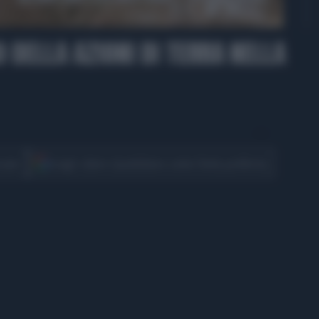
00:30
O DELLA AZIONI DI TERRA NELLA
CONDIVIDI
cover
Scegli Libero Quotidiano come fonte preferita