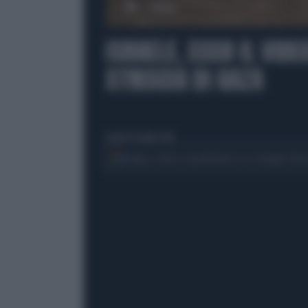
00:00
ISRAELE, ECCO IL VIDE
STRISCIA DI GAZA
lunedì 30 ottobre 2023
Segui Libero Quotidiano su Google Dis