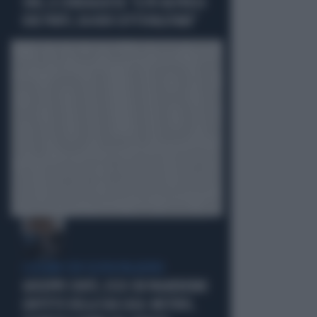
SWG, IL SONDAGGISTA: "IL PD HA PERSO
DUE PUNTI, DA NON SOTTOVALUTARE"
I LEGAMI CON OLIVIA PALADINO
GIUSEPPE CONTE, ECCO CHI PAGHEREBBE
L'AFFITTO DELLA SUA CASA: MISTERO,