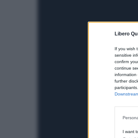
Libero Qu
If you wish 
sensitive in
confirm you
continue se
information 
further disc
participants
Downstream 
Persona
I want t