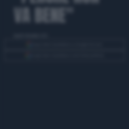
VA BENE"
lunedì 4 dicembre 2023
Segui Libero Quotidiano su Google Discover
Scegli Libero Quotidiano come fonte preferita