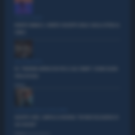
"PUNTI IN COMUNE"
ROBERTO VANNACCI, CONTATTO CON BEPPE GRILLO: QUELLA LETTERA AL
COMICO
TARLI DEMOCRATICI
PD, "PATENTINO ANTIFASCISTA PER LE SALE STAMPA": L'ULTIMO DELIRIO
CROLLA IN AULA
Politica
di
IL GRILLINO PENSA AI (SUOI) AFFARI
GIUSEPPE CONTE, ZAMPOLLI LO INCHIODA: "MI PARLÒ DELL'ALBERGO DI
SUO SUOCERO"
Politica
di Giacomo Amadori