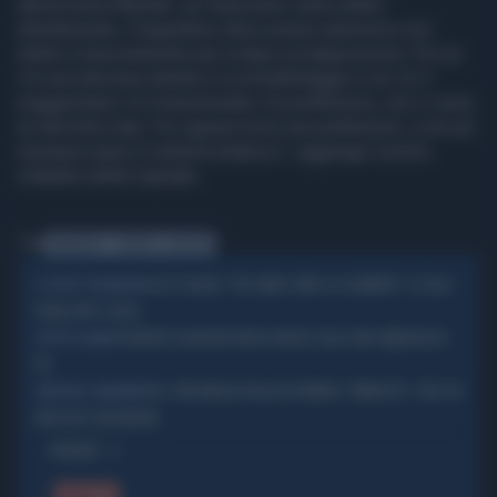
democrazia liberale: se l’esecutivo viene eletto
direttamente, il legislativo deve essere autonomo non
eletto a trascinamento per evitare sovrapposizioni. Poi se
c’è una elezione diretta si va al ballottaggio e se c’è il
maggioritario c’è l’uninominale o le preferenze, non ci sono
le liste bloccate. Poi ognuno ha le sue preferenze, a me ad
esempio piace il sistema tedesco", aggiunge il primo
cittadino della Capitale.
Tag
PREMIERATO
ROBERTO GUALTIERI
ELLY SCHLEIN, "FACCIAMO COME LA COLOMBIA!": IL FOLLE
IL COSTO? 500 MILIONI
PIANO ANTI-CALDO
ROBERTO GUALTIERI IRRISO ANCHE SULLA CNN: IMBARAZZO-
SFOTTÒ GLOBALE
PD
PD, TAM TAM DAI PALAZZI ROMANI: "RIMPASTO", PER CHI
CRESCONO I MALUMORI
VIEN GIÙ IL NAZARENO
OPINIONI