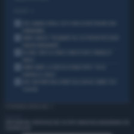
I PIÙ LETTI
1
JUVE, RAVANELLI RIVELA: COSÌ SI SONO LASCIATI SFUGGIRE GIGIO
DONNARUMMA
2
SINNER, NARGISO: "FISICAMENTE? NO, ECCO PERCHÉ PUÒ ESSERSI
STANCATO MENTALMENTE"
3
IGLI TARE, FURTO SUL TRENO E ARRESTO DOPO I FUNERALI DI
BARESI
4
JANNIK SINNER, LA CERTEZZA DI DARIO PUPPO: "CHI GLI
ROMPERÀ LE SCATOLE"
5
AUTO, NON TENETE MAI LA MANO SULLA LEVA DEL CAMBIO: COSA
SI RISCHIA
TI POTREBBERO INTERESSARE
LIBERO VIDEO
CHAT DELMASTRO, PROTESTA DEL M5S: VA SOTTO I BANCHI DELLA MAGGIORANZA CON
I TELEFONI ALZATI