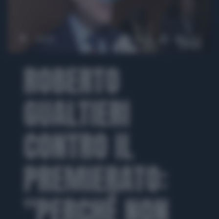
00:00
01:47
ROBERTO
GUALTIERI
CONTRO IL
PREMIERATO:
"PERCHÉ NON