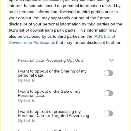
interest-based ads based on personal information utilized by
us or personal information disclosed to third parties prior to
your opt-out. You may separately opt-out of the further
Seguici su Google Discover
disclosure of your personal information by third parties on the
IAB’s list of downstream participants. This information may
Segui Libero Quotidiano su Google Discover
also be disclosed by us to third parties on the
IAB’s List of
Scegli Libero Quotidiano come fonte preferita
Downstream Participants
that may further disclose it to other
third parties.
SEZIONI
Personal Data Processing Opt Outs
I want to opt-out of the Sharing of my
SPETTACOLI
personal data.
Opted In
SCIENZA E TECH
I want to opt-out of the Sale of my
Personal Data.
Opted In
ALTRO
I want to opt-out of processing my
Personal Data for Targeted Advertising.
Opted In