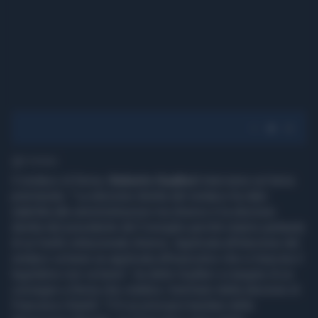
1' di lettura
Il sindaco di Roma,
Roberto Gualteri
interviene sul tema
premierato. "La elezione diretta del sindaco ha dato
stabilità alle amministrazioni ma diverso è la elezione
diretta del presidente del Consiglio perché stiamo parlando
di un livello istituzionale diverso. Applicata all’elezione del
sindaco va bene se applicata all’esecutivo che si trascina il
legislativo non va bene", ha detto Gualteri a margine di un
convegno a Roma che celebra i trent'anni della elezione di
Francesco Rutelli. "C’è un principio basilare della