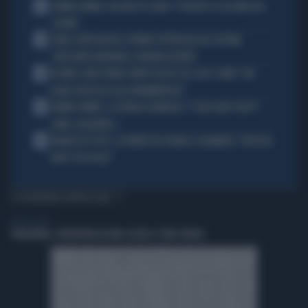
1
JANNIK SINNER, UN GROSSO GUAIO: "PERCHÉ LO CACCIANO DAL
CASINÒ"
2
CARLO CONTI RICEVE IL PREMIO SPETTACOLO DEL FESTIVAL
"ORIZZONTI DIFFERENTI, PENSIERI DISTINTI"
3
IN ONDA, MULÈ FRENA SUBITO TELESE SUL CASO-CONTE: "MA
QUALE PROCESSO ALLA NORIMBERGA?!"
4
JANNIK SINNER, LA TEORIA DI NARGISO: "I SUOI GUAI? UN PO'
COME I CALCIATORI..."
5
FRANCESCO TOTTI, LA VERITÀ SUL PUGNO A COLONNESE: "MI DISSE:
NON È TUO FIGLIO"
TI POTREBBERO INTERESSARE
LIBERO VIDEO
THAILANDIA, SPARATORIA IN UNA SCUOLA: È UNA STRAGE