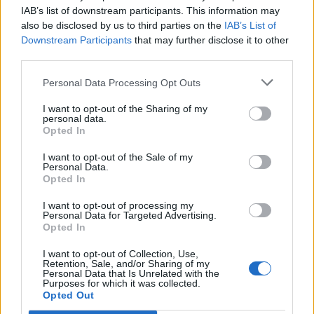
IAB’s list of downstream participants. This information may
Segui Libero Quotidiano su Google Discover
also be disclosed by us to third parties on the
IAB’s List of
Scegli Libero Quotidiano come fonte preferita
Downstream Participants
that may further disclose it to other
third parties.
SEZIONI
Personal Data Processing Opt Outs
I want to opt-out of the Sharing of my
SPETTACOLI
personal data.
Opted In
SCIENZA E TECH
I want to opt-out of the Sale of my
Personal Data.
Opted In
ALTRO
I want to opt-out of processing my
Personal Data for Targeted Advertising.
Opted In
I want to opt-out of Collection, Use,
Retention, Sale, and/or Sharing of my
Personal Data that Is Unrelated with the
Purposes for which it was collected.
Libero Shopping
Contatti
Pubblicità
Cookie policy
Privacy policy
Opted Out
Condizioni generali
Modello 231
Assistenza
Preferenze Privacy