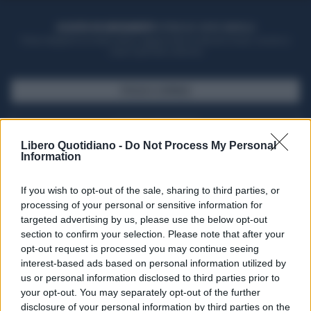
ACQUISTA UN ABBONAMENTO
OTTIENI DEI SUPER VANTAGGI
Potrai sfogliare la rivista online, leggere tutte le edizioni locali, ricevere a
casa il giornale cartaceo
SFOGLIA IL GIORNALE
ACQUISTA ABBONAMENTO
Libero Quotidiano -
Do Not Process My Personal
Information
If you wish to opt-out of the sale, sharing to third parties, or
processing of your personal or sensitive information for
targeted advertising by us, please use the below opt-out
section to confirm your selection. Please note that after your
opt-out request is processed you may continue seeing
interest-based ads based on personal information utilized by
us or personal information disclosed to third parties prior to
your opt-out. You may separately opt-out of the further
Seguici su Google Discover
disclosure of your personal information by third parties on the