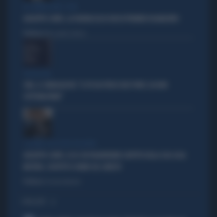
IN COMMISSIONE COVID
GIUSEPPE CONTE, LA FIGURACCIA DI UN EX PREMIER DISABILITATO
Politica
di Alessandro Sallusti
PROIEZIONI
SWG, IL SONDAGGISTA: "IL PD HA PERSO DUE PUNTI, DA NON
SOTTOVALUTARE"
I LEGAMI CON OLIVIA PALADINO
GIUSEPPE CONTE, ECCO CHI PAGHEREBBE L'AFFITTO DELLA SUA CASA:
MISTERO, SOSPETTI E DUBBI SUL CATASTO
Politica
di Giacomo Amadori
I PIÙ LETTI