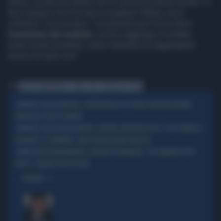
amore, la rana era quello che mi veniva più facile da fare. Io
dico sempre che è la rana a scegliere l'atleta, non il
contrario", ha concluso. "La passione per il mio stile è
fomentata dal risultato
, se non raggiungo il risultato
potrei anche smettere, avere l'obiettivo di raggiungerlo
invece mi tiene vivo”.
Tag
NICOLÒ MARTINENGHI
PARIGI 2024
MEDAGLIA D'ORO
MILANO-CORTINA MEGLIO DI PARIGI: MACRON DIVENTA
EMMANUEL FRIGNON
MEDAGLIA D'ORO DI INVIDIA
MILANO-CORTINA, MACRON ROSICA: COSA PUBBLICA
EMMANUEL L'ANTI-ITALIANO
DURANTE LA CERIMONIA, UNA PROVOCAZIONE RIDICOLA
NICOLÒ MARTINENGHI, ARGENTO AI MONDIALI: "HO VOMITATO TUTTA
IMPRESE
NOTTE". BRONZO PER CECCON
OPINIONI