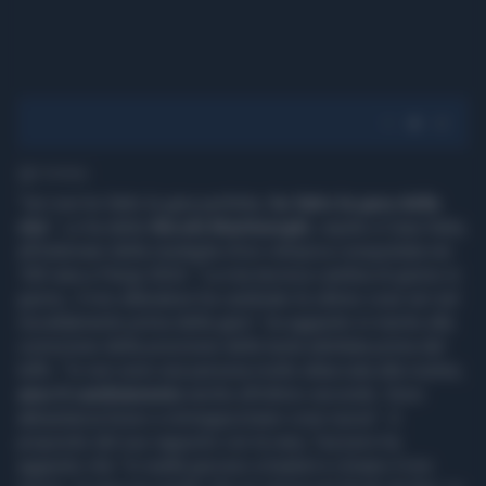
1' di lettura
“Ieri non ho fatto la gara perfetta,
ho fatto la gara della
vita
”. Lo ha detto
Nicolò Martinenghi
, ospite a Casa Italia,
all'indomani della medaglia d'oro olimpica conquistata nei
100 rana a Parigi 2024. “La mia tecnica cambia di giorno in
giorno, il mio allenatore ha cambiato le ultime cose ieri nel
riscaldamento prima della gara", ha aggiunto in merito alla
correzione della posizione della testa adottata prima del
tuffo. "Io non sono una persona molto attaccata alla routine,
amo il cambiamento
anche all'ultimo secondo. Sono
abbastanza bravo a immagazzinare cose nuove”. A
proposito del suo rapporto con la rana, l'azzurro ha
aggiunto che “in realtà giocavo a basket e rimane il mio