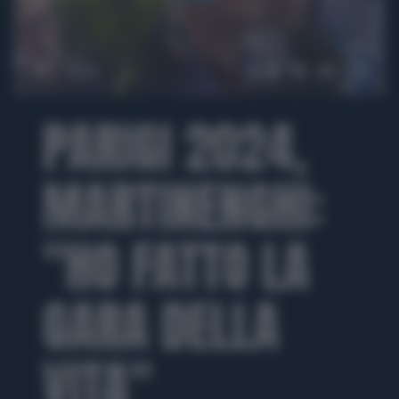
00:00
02:57
PARIGI 2024,
MARTINENGHI:
"HO FATTO LA
GARA DELLA
VITA"