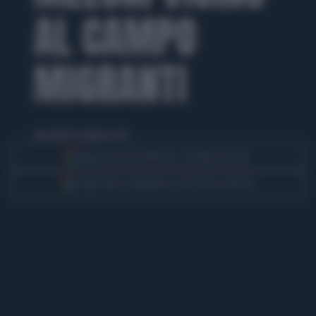
AL CAMPO
MIGRANTI
mercoledì 16 ottobre 2024
Segui Libero Quotidiano su Google Discover
Scegli Libero Quotidiano come fonte preferita