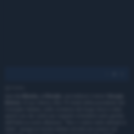
1' di lettura
Apre
in Albania, a Shenjin
, una trattoria 'a tema'
Giorgia
Meloni
. Al suo interno oltre 70 ritratti della presidente del
Consiglio Italiana, nelle vicinanze del luogo dove è stato
aperto uno dei centri per migranti richiedenti asilo gestito
dall'Italia su suolo albanese. "Non ci siamo tanto abituati in
Italia", spiega un turista italiano arrivato per pranzo nel