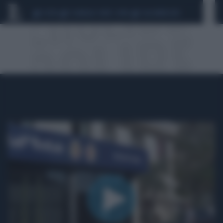
CEUTA
SCANDALO CONTE-COVID
CALCIOMERCATO