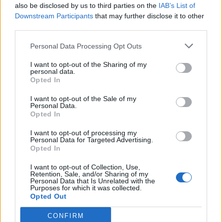
also be disclosed by us to third parties on the
IAB’s List of
Scegli Libero Quotidiano come fonte preferita
Downstream Participants
that may further disclose it to other
third parties.
SEZIONI
Personal Data Processing Opt Outs
I want to opt-out of the Sharing of my
SPETTACOLI
personal data.
Opted In
SCIENZA E TECH
I want to opt-out of the Sale of my
Personal Data.
Opted In
ALTRO
I want to opt-out of processing my
Personal Data for Targeted Advertising.
Opted In
I want to opt-out of Collection, Use,
Retention, Sale, and/or Sharing of my
Personal Data that Is Unrelated with the
Purposes for which it was collected.
Libero Shopping
Contatti
Pubblicità
Cookie policy
Privacy policy
Opted Out
Condizioni generali
Modello 231
Assistenza
Preferenze Privacy
CONFIRM