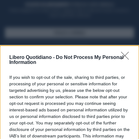
ACQUISTA UN ABBONAMENTO
OTTIENI DEI SUPER VANTAGGI
Potrai sfogliare la rivista online, leggere tutte le edizioni locali, ricevere a
casa il giornale cartaceo
SFOGLIA IL GIORNALE
ACQUISTA ABBONAMENTO
Libero Quotidiano -
Do Not Process My Personal
Information
If you wish to opt-out of the sale, sharing to third parties, or
processing of your personal or sensitive information for
targeted advertising by us, please use the below opt-out
section to confirm your selection. Please note that after your
opt-out request is processed you may continue seeing
interest-based ads based on personal information utilized by
us or personal information disclosed to third parties prior to
your opt-out. You may separately opt-out of the further
Seguici su Google Discover
disclosure of your personal information by third parties on the
IAB’s list of downstream participants. This information may
Segui Libero Quotidiano su Google Discover