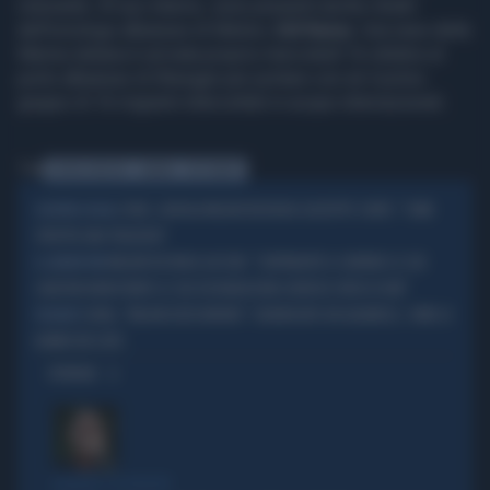
ristorante. Al suo interno, sono presenti anche ritratti
dell'omologo albanese di Meloni,
Edi Rama
. Una nave della
Marina italiana è arrivata proprio mercoledì 16 ottobre al
porto albanese di Shengjin per portare con sé il primo
gruppo di 16 migranti intercettati in acque internazionali.
Tag
GIORGIA MELONI
ALBANIA
RISTORANTE
COVID, GIORGIA MELONI INCHIODA GIUSEPPE CONTE: "COME
SCONTRO-SOCIAL
SFRUTTA UNA TRAGEDIA"
MELONI RICORDA GUCCINI: "CONTINUERÒ A CANTARE LE SUE
IL CANTAUTORE
CANZONI NONOSTANTE LE SUE DICHIARAZIONI LIVOROSE VERSO DI ME"
SIENA, "MELONI DEVE MORIRE": DENUNCIATO UN ALBANESE, COME LO
VIOLENZE
HANNO BECCATO
OPINIONI
BORDATE SU BORDATE