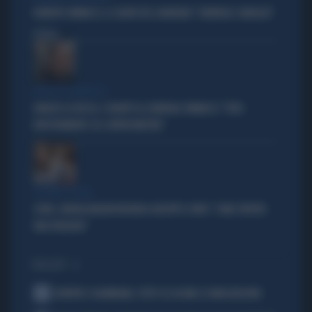
ROBERTO VANNACCI, IL SILURO DEL GUARDIAN: "GENERALE CANAGLIA"
Politica
di
ATTACCO CLAMOROSO
IGNAZIO LA RUSSA, SCHIAFFO AL GENERALE VANNACCI: "VOTA
RIPETUTAMENTE COL CENTROSINISTRA"
SCONTRO-SOCIAL
COVID, GIORGIA MELONI INCHIODA GIUSEPPE CONTE: "COME SFRUTTA
UNA TRAGEDIA"
I PIÙ LETTI
1
JUVENTUS COLOMBIANA, TUTTO SU LUCUMI: LE INDISCREZIONI