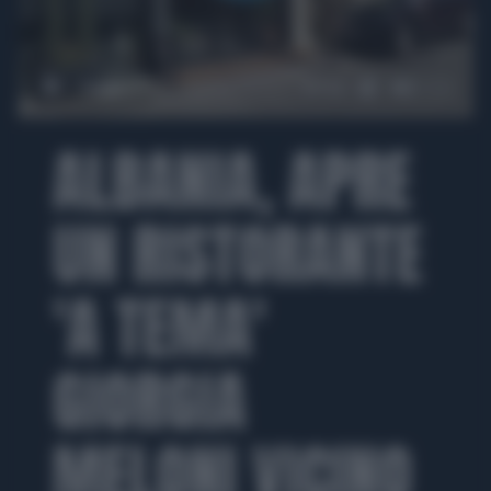
00:00
01:12
ALBANIA, APRE
UN RISTORANTE
'A TEMA'
GIORGIA
MELONI VICINO