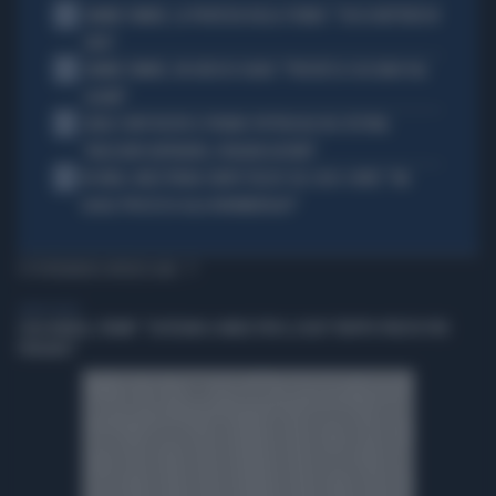
2
JANNIK SINNER, LA PROFEZIA DELLA STUBBS: "CHI LO METTERÀ IN
CRISI"
3
JANNIK SINNER, UN GROSSO GUAIO: "PERCHÉ LO CACCIANO DAL
CASINÒ"
4
CARLO CONTI RICEVE IL PREMIO SPETTACOLO DEL FESTIVAL
"ORIZZONTI DIFFERENTI, PENSIERI DISTINTI"
5
IN ONDA, MULÈ FRENA SUBITO TELESE SUL CASO-CONTE: "MA
QUALE PROCESSO ALLA NORIMBERGA?!"
TI POTREBBERO INTERESSARE
LIBERO VIDEO
CASA BIANCA, TRUMP: "SOSTEGNO A VANCE PER IL 2028? TROPPO PRESTO PER
PENSARCI"