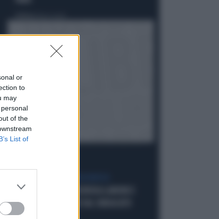
PAPA
Politica
di Fausto Carioti
sonal or
ection to
ou may
 personal
out of the
 downstream
B’s List of
DOPO IL GESTO VERGOGNOSO
MARCINELLE, FDI INCHIODA LANDINI E
CGIL: "DISSOCIATEVI DAL SINDACATO
BELGA"