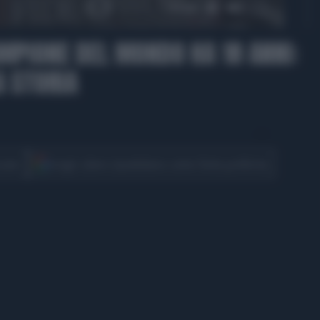
01:30
AMPIONE DEL MONDO HA 18 ANNI:
A STORIA
CONDIVIDI
cover
Scegli Libero Quotidiano come fonte preferita