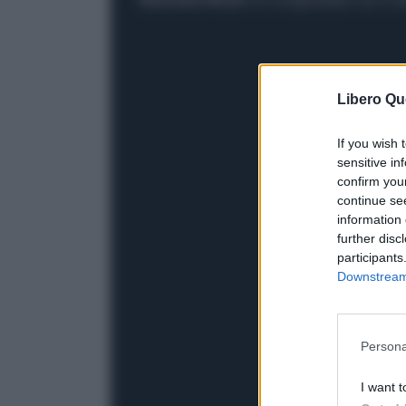
Libero Qu
If you wish 
sensitive in
confirm you
continue se
information 
further disc
participants
Downstream 
Persona
I want t