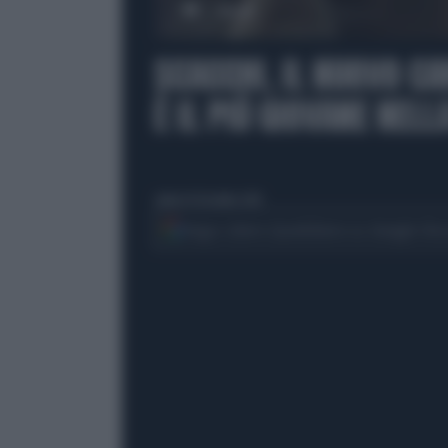
00:00
SCACCHI, IL NUOVO C
È IL PIÙ GIOVANE NELL
sabato 14 dicembre 2024
Segui Libero Quotidiano su Google Dis