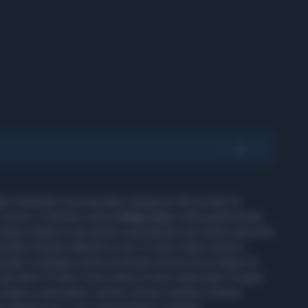
u
è diventato il più giovane campione del mondo di
n carica, il 32enne cinese
Ding Liren,
nella partita finale
rodigio indiano è da tempo considerato una stella nascente
entato Grande Maestro a soli 12 anni. Dopo essersi
iato a piangere prima di alzare le braccia in segno di
i ultimi 10 anni. Sono felice di aver realizzato il sogno
ontato ai giornalisti. Anche il primo ministro indiano
ciottenne per il suo “straordinario risultato”.