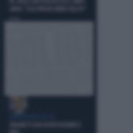
PD, PAOLO GENTILONI BOCCIA IL CAMPO
LARGO: "ECCO PERCHÉ HANNO FALLITO"
Politica
di
EURODEPUTATO DEL PD
ZINGARETTI USA L'IA PER ELOGIARE IL