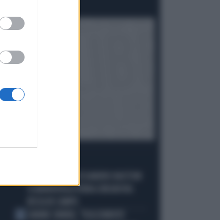
Politica
di
I PIÙ LETTI
JUVE-INTER, ALESSANDRO BASTONI
1
SCARAVENTA A TERRA ZHEGROVA:
RISSA IN CAMPO
JANNIK SINNER, "DOLCEMENTE
2