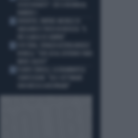
OSSESSIONATO": CHI SI INCHINA AL
NUMERO 1
JUVENTUS, PAPERE-MICHELE DI
3
GREGORIO E TIFOSI IN RIVOLTA: "IL
PIÙ SCARSO DI SEMPRE"
4 DI SERA, SENALDI AZZERA ANGELO
4
BONELLI: "CON LUI AL GOVERNO FARÀ
MENO CALDO?"
FLAVIO COBOLLI, LA DRAMMATICA
5
CONFESSIONE: "DA 3 SETTIMANE
NON RIESCO A RESPIRARE"