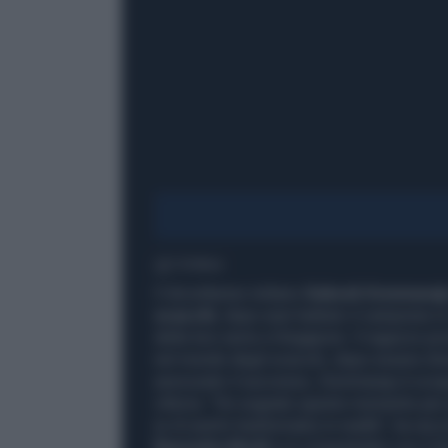
1' di lettura
Il diciottenne indiano
Gukesh Dommaraj
scacchi
, dopo aver battuto il campione i
della loro serie a Singapore. Il ragazzo p
nel mondo degli scacchi, dopo essere div
assicurato il successo, Dommaraju è scopp
vittoria. "Ho sognato questo momento per gl
(e di averlo trasformato) in realtà", ha racc
Narendra Modi
si è congratulato con il di