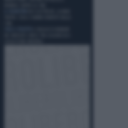
MUMBAI CONTRO LA CINA
IL SEQUESTRO
BICI ELETTRICHE, LA MAXI
TRUFFA: COSA CI HANNO VENDUTO DALLA
CINA
STILE E STILETTO
IL VIAGGIO DI MOMONÌ
NEL MERCATO CINESE TRA LEGGEREZZA E
SUGGESTIONI ORIENTALI