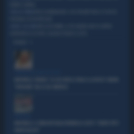
UOMINI E ANIMALI
MOSCA BOMBARDATA, COSA TRASMETTONO LE TV RUSSE:
L'ORA DEL TERRORE
PUTIN MAI COSÌ IN DIFFICOLTÀ
MOSCA IN FIAMME, IL PIÙ GRANDE RAID DI SEMPRE.
SOSPESI I VOLI AEREI
CONTRATTACCO DI PUTIN, ZELENSKY PRONTO A TUTTO
OPINIONI
COMPAGNI NEL NOME DELL'ODIO
MARCINELLE, FIDANZA: "LA CGIL VOLTA LE SPALLE A LA RUSSA". MELONI:
"VERGOGNA". MA LA CGIL SMENTISCE
VERGOGNA
MARCINELLE, IL SINDACATO BELGA RIVENDICA IL GESTO: "CONTRO TUTTI I
PARTITI FASCISTI"