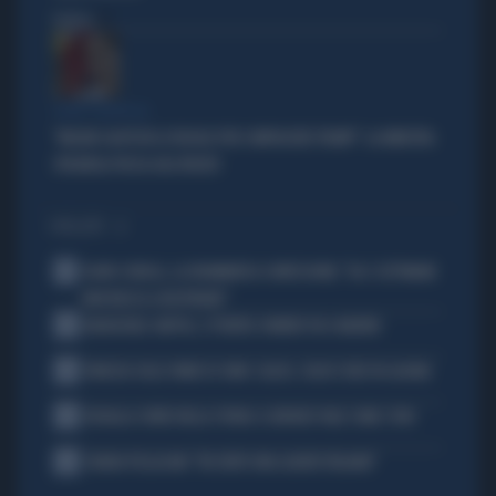
Politica
di
FUORI CONTROLLO
"MELONI CALPESTA LE REGOLE PER COMPIACERE TRUMP": LA MINISTRA
SPAGNOLA PASSA AGLI INSULTI
I PIÙ LETTI
1
FLAVIO COBOLLI, LA DRAMMATICA CONFESSIONE: "DA 3 SETTIMANE
NON RIESCO A RESPIRARE"
2
BADIASHILE-NAPOLI, SI TRATTA. ROMERO VA A MADRID
3
VENEZIA SULLE ORME DI COMO: CALCIO, SOLDI E IDEE IN LAGUNA
4
DOUALLA CORRE NELLA STORIA: IL BRONZO VALE COME L’ORO
5
CHIARA PELLACANI: "MI SENTO UNA LEADER ITALIANA"