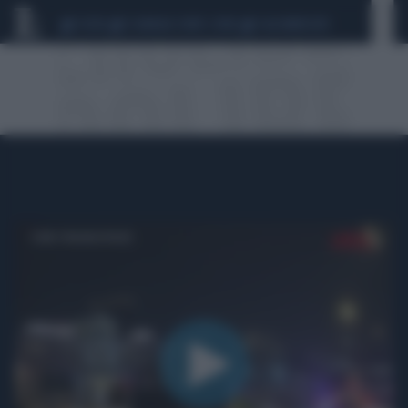
CEUTA
SCANDALO CONTE-COVID
CALCIOMERCATO