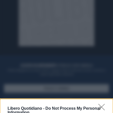
ACQUISTA UN ABBONAMENTO
OTTIENI DEI SUPER VANTAGGI
Potrai sfogliare la rivista online, leggere tutte le edizioni locali, ricevere a
casa il giornale cartaceo
SFOGLIA IL GIORNALE
ACQUISTA ABBONAMENTO
Libero Quotidiano -
Do Not Process My Personal
Information