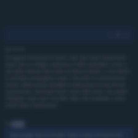
1' di lettura
Un agente di polizia è morto e altri due sono rimasti feriti
dopo che un ordigno esplosivo è fatto esplodere vicino a
una delle stazioni ferroviarie di Mosca lunedì. Lo ha riferito
il comitato investigativo russo. Secondo la commissione,
un'auto della polizia stradale è stata presa di mira da uno
sconosciuto, anch'egli morto vicino alla scena. Sui canali
Telegram russi sono circolati video che mostrano i primi
minuti dopo l'esplosione.
Tag
MOSCA
"MOSCA ASSASSINA", TORNA LA PAURA: UN PERICOLO PER
SCATTA L'ALLARME