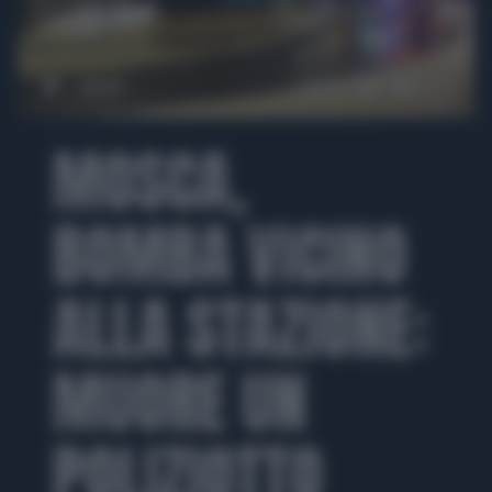
00:00
01:00
MOSCA,
BOMBA VICINO
ALLA STAZIONE:
MUORE UN
POLIZIOTTO