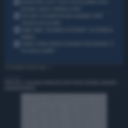
2
MALDINI VUOTA IL SACCO: "COSA È SUCCESSO DAVVERO CON LA
NAZIONALE, MALAGÒ, GUARDIOLA E PIRLO"
3
JUVE-INTER, ALESSANDRO BASTONI SCARAVENTA A TERRA
ZHEGROVA: RISSA IN CAMPO
4
JANNIK SINNER, "DOLCEMENTE OSSESSIONATO": CHI SI INCHINA AL
NUMERO 1
5
JUVENTUS, PAPERE-MICHELE DI GREGORIO E TIFOSI IN RIVOLTA: "IL
PIÙ SCARSO DI SEMPRE"
TI POTREBBERO INTERESSARE
LIBERO VIDEO
PORTO RICO, A SAN JUAN LA FIERA DELLE AUTO D'EPOCA: MUSTANG, MASERATI E
DELOREAN IN MOSTRA