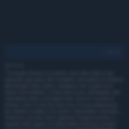
1' di lettura
"Tra luoghi di lavoro e in itinere, sono oltre mille le vite
spezzate ogni anno. Nel ricordarle, rinnovando la vicinanza
alle famiglie delle vittime, ribadiamo che si tratta di un
tributo inaccettabile. La lotta alle incurie, all'illegalità, alle
imprudenze deve coinvolgere tutti. Sono le cronache a
intimarci che ciò che facciamo non è ancora abbastanza
per tutelare la salute di chi lavora. Imprenditori, lavoratori,
istituzioni, società. Deve migliorare l'organizzazione, il
rispetto delle regole, la cultura della sicurezza comune".