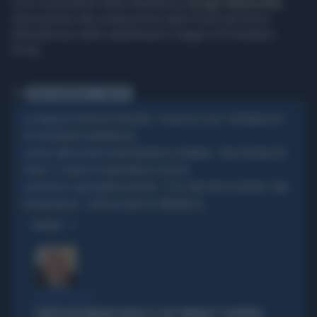
Così il presidente della Repubblica
Sergio Mattarella
,
intervenendo alla celebrazione della Festa del lavoro
all'auditorium dello stabilimento Piaggio di Pontedera
(Pisa).
Tag
SERGIO MATTARELLA
1 MAGGIO
CONCITA DE GREGORIO, "ASSALTO AL COLLE": REPUBBLICA IN
LA GIORNALISTA
TILT PER MELONI (E MATTARELLA)
GIORGIA MELONI AL QUIRINALE, "UNA FORTUNA PER
LA RUSSA, PAROLE PESANTI
L'ITALIA": LE PAROLE PESANTISSIME DI LA RUSSA
MARIO ROGGERO, "ECCO COME VIVO IN CARCERE. TEMO
LA RICHIESTA DI GRAZIA
PER MIA MOGLIE". L'APPELLO DIRETTO A MATTARELLA
OPINIONI
POLITICA IN LUTTO
È MORTO MASSIMILIANO CENCELLI: IL SUO "MANUALE" È DIVENTATO