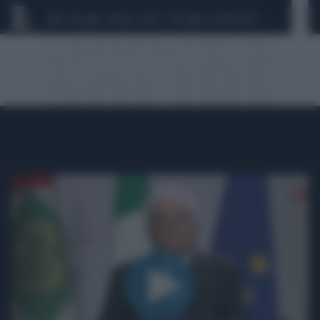
CEUTA
SCANDALO CONTE-COVID
CALCIOMERCATO