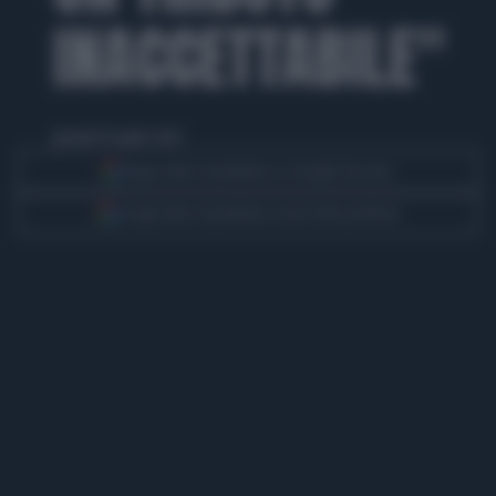
INACCETTABILE"
giovedì 30 aprile 2026
Segui Libero Quotidiano su Google Discover
Scegli Libero Quotidiano come fonte preferita