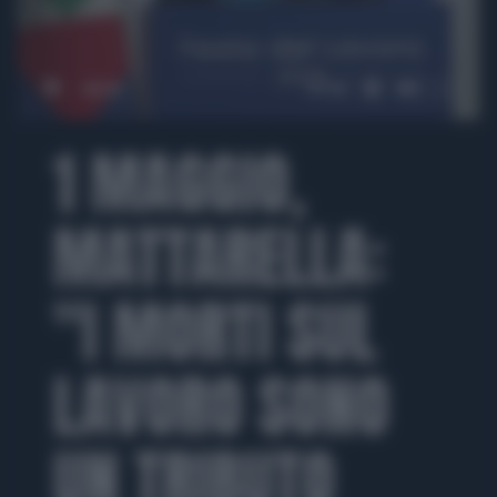
00:00
01:08
1 MAGGIO,
MATTARELLA:
"I MORTI SUL
LAVORO SONO
UN TRIBUTO