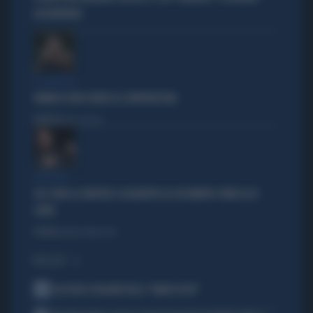
LEGGENDARIO
IL GENERALE
VANNACCI NON CHIUDE AL CENTRODESTRA
Politica
di Elisa Calessi
DISPERATI
SUL COVID LA SINISTRA SI AGGRAPPA AL DOCUMENTO-PATACCA DI
CONTE
Politica
di Andrea Muzzolon
I PIÙ LETTI
1
ALL’ASTA IL PALLONE DELLA “MANO DI DIO”