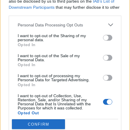
also be disclosed by us to third parties on the
IAB’s List of
Scegli Libero Quotidiano come fonte preferita
Downstream Participants
that may further disclose it to other
third parties.
SEZIONI
Personal Data Processing Opt Outs
I want to opt-out of the Sharing of my
SPETTACOLI
personal data.
Opted In
SCIENZA E TECH
I want to opt-out of the Sale of my
Personal Data.
Opted In
ALTRO
I want to opt-out of processing my
Personal Data for Targeted Advertising.
Opted In
I want to opt-out of Collection, Use,
Retention, Sale, and/or Sharing of my
Personal Data that Is Unrelated with the
Purposes for which it was collected.
Libero Shopping
Contatti
Pubblicità
Cookie policy
Privacy policy
Opted Out
Condizioni generali
Modello 231
Assistenza
Preferenze Privacy
CONFIRM