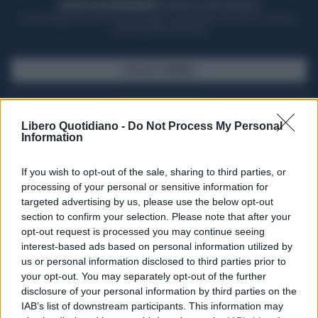
ACQUISTA UN ABBONAMENTO
OTTIENI DEI SUPER VANTAGGI
Potrai sfogliare la rivista online, leggere tutte le edizioni locali, ricevere a
casa il giornale cartaceo
SFOGLIA IL GIORNALE
ACQUISTA ABBONAMENTO
Libero Quotidiano -
Do Not Process My Personal
Information
If you wish to opt-out of the sale, sharing to third parties, or
processing of your personal or sensitive information for
targeted advertising by us, please use the below opt-out
section to confirm your selection. Please note that after your
opt-out request is processed you may continue seeing
interest-based ads based on personal information utilized by
us or personal information disclosed to third parties prior to
your opt-out. You may separately opt-out of the further
Seguici su Google Discover
disclosure of your personal information by third parties on the
IAB’s list of downstream participants. This information may
Segui Libero Quotidiano su Google Discover