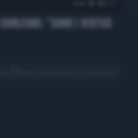
01:06
 CORLEONE: "SONO I VERTICI
CONDIVIDI
cover
Scegli Libero Quotidiano come fonte preferita