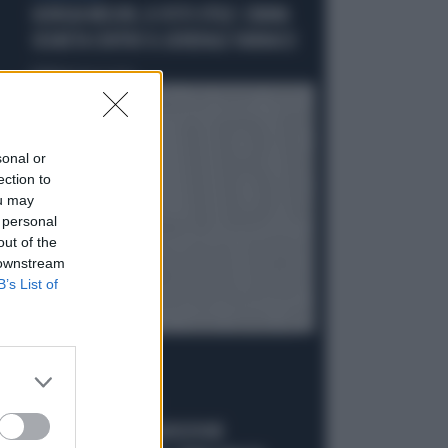
GIORGIA MELONI, IL VOTO UTILE: L'ARMA
SEGRETA CONTRO IL GENERALE VANNACCI
Politica
di Fausto Carioti
sonal or
ection to
ou may
 personal
out of the
 downstream
B’s List of
ACCUSE E SOSPETTI
LUCIO MALAN SULL'AUDIZIONE