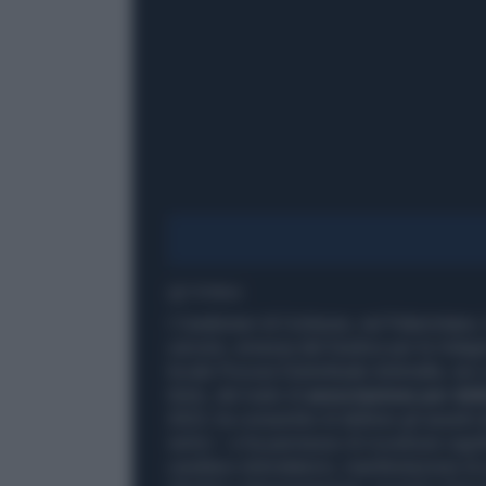
1' di lettura
I Carabinieri di Corleone, nel Palermitano,
carcere, emessa dal Giudice per le Indagini
locale Procura Distrettuale Antimafia, nei c
titolo, del reato di
associazione per deli
2023, ha consentito di definire gli assetti 
vertici – e ha permesso di ricostruire signi
carattere intimidatorio, manifestazione di u