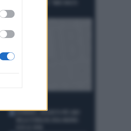
"ANOMALA" DI CONTE: "AMICI MOLTO
VICINI AL PD..."
I PIÙ LETTI
DIOMANDE, L'ACQUISTO PIÙ CARO
1
NELLA STORIA DEL REAL MADRID:
ECCO LE CIFRE