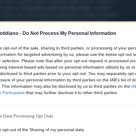
i di mezzi appartenenti ad aziende agricole di Corleone –
che opera in
immobili confiscati alla mafia
– nonché
, finalizzate a dilazionare il pagamento di debiti contratti
 la rilevante forza intimidatoria derivante dal vincolo
erevole potere di controllo del territorio, tale da
otidiano -
Do Not Process My Personal Information
ione di controversie private, nella gestione dei confini dei
i stessi, tanto che anche semplici cittadini si sarebbero
zione preventiva all’acquisto di fondi agricoli e per
to opt-out of the sale, sharing to third parties, or processing of your per
formation for targeted advertising by us, please use the below opt-out s
r selection. Please note that after your opt-out request is processed y
eing interest-based ads based on personal information utilized by us or
disclosed to third parties prior to your opt-out. You may separately opt-
losure of your personal information by third parties on the IAB’s list of
. This information may also be disclosed by us to third parties on the
IA
Participants
that may further disclose it to other third parties.
l Data Processing Opt Outs
o opt-out of the Sharing of my personal data.