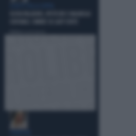
LA RETE DELLA COPPIA
OLIVIA PALADINO, IPOTECHE E MAGHEGGI
CONTABILI: OMBRE SU LADY CONTE
Politica
di Giacomo Amadori
STRATEGIE