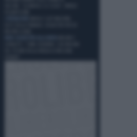
FALCONE: "LA MAFIA E LE SCUSE", PAROLE
PESANTISSIME
L'OPERAZIONE
MAFIA E SLOT MACHINE,
BLITZ DELLA FINANZA: SEQUESTRI PER 60
MILIONI A BARI
MAXI-SEQUESTRO ALLA MAFIA
MELONI E
GIORGETTI, "COME USEREMO I 200 MILIONI
DEL TESORO DELLA DROGA DI MESSINA
DENARO"