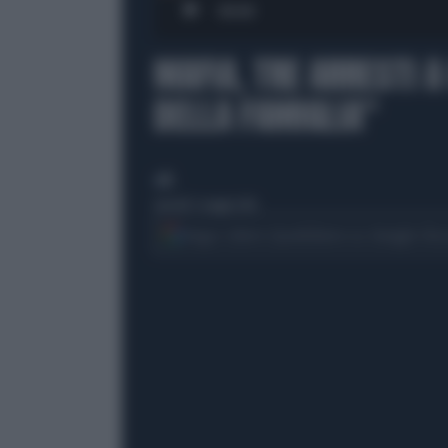
00:00
MAFIA, TRE ARRESTI A
DELLA FAMIGLIA"
di
martedì 5 maggio 2026
Segui Libero Quotidiano su Google Dis