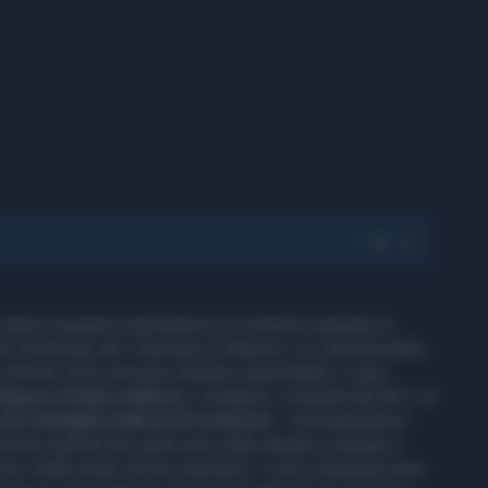
 hanno eseguito un’ordinanza di custodia cautelare in
 Preliminari del Tribunale di Palermo, su richiesta della
onfronti di tre persone ritenute responsabili, a vario
nquere di tipo mafioso
. L’indagine, condotta dal 2017 al
della
famiglia mafiosa di Corleone
– individuandone i
ficativi episodi nei quali sono state attuate condotte a
na 'mafia rurale' ancora operativa. I reati contestati sono