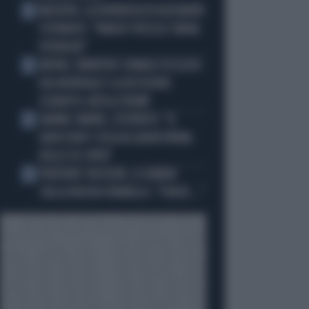
MACRON, LA DENUNCIA DI ALEXANDR
2
STEPANOV: "PARIGI? PUZZA E URINA
OVUNQUE"
ARTAN, L'ARBITRO SOMALO ESCLUSO
3
DAI MONDIALI? LA DECISIONE:
SCHIAFFO-UEFA A TRUMP
JANNIK SINNER, L'ESPERTO: "IL
4
GINOCCHIO? COSA ACCADRÀ PRIMA
DELLO US OPEN"
FREDERIC VASSEUR, IL DUBBIO
5
SULLA NUOVA FORMULA 1: "FORSE..."