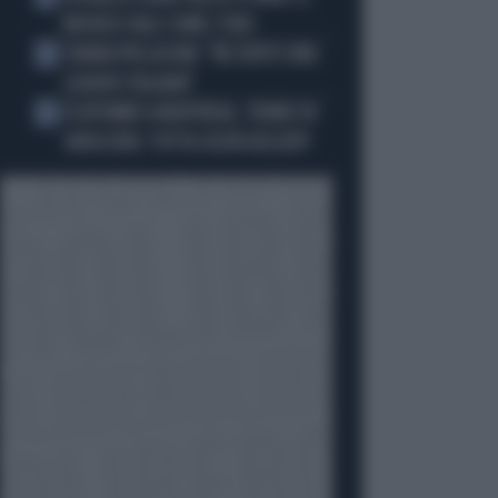
BRONZO VALE COME L’ORO
CHIARA PELLACANI: "MI SENTO UNA
4
LEADER ITALIANA"
ECATOMBE A MONTREAL, TENNIS IN
5
GINOCCHIO: TUTTA COLPA DELL'ATP