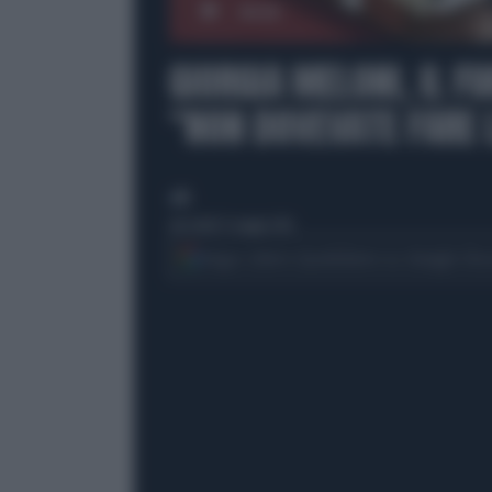
00:00
GIORGIA MELONI, IL F
"NON DOVEVATE FARE 
di
mercoledì 13 maggio 2026
Segui Libero Quotidiano su Google Dis