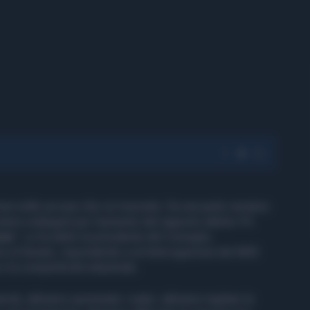
ione nelle accuse che voi muovete. Da una parte veniamo
eniamo redarguiti per l’aumento del rapporto debito-Pil.
eme
”. Lo ha detto la presidente del Consiglio,
ime al Senato, rispondendo a un'interrogazione del M5S
e la competitività industriale.
erità, abbiamo aumentato i salari, abbiamo tagliato le