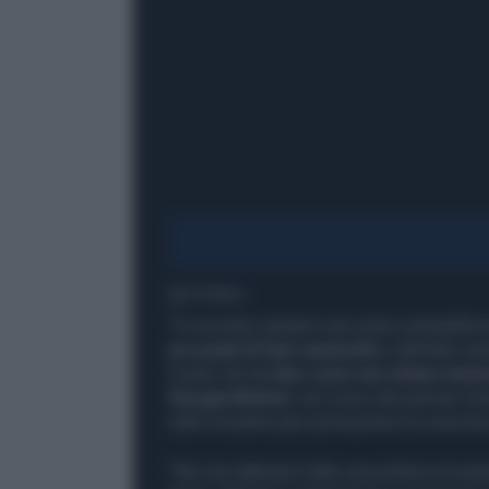
1' di lettura
“Io incontro sempre una certa contraddiz
accusati di fare austerità
e dall’altra v
Credo che l
e due cose non stiano insi
Giorgia Meloni
, nel corso del premier t
sulle iniziative per promuovere la crescita 
“Noi non abbiamo fatto una politica di aust