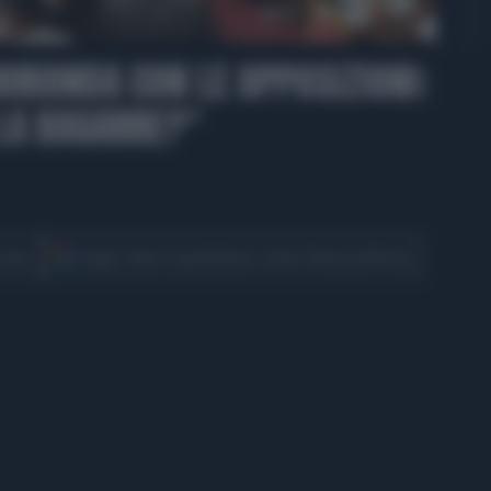
00:53
UORIONDA CON LE OPPOSIZIONI:
LA BAGARRE?"
CONDIVIDI
cover
Scegli Libero Quotidiano come fonte preferita