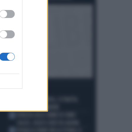
I PIÙ LETTI
BADIASHILE-NAPOLI, SI TRATTA.
1
ROMERO VA A MADRID
VENEZIA SULLE ORME DI COMO:
2
CALCIO, SOLDI E IDEE IN LAGUNA
DOUALLA CORRE NELLA STORIA: IL
3