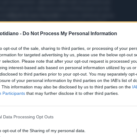
gli investimenti, abbiamo rafforzato le pensioni più
o potuto uscire dalla procedura d’infrazione se non
 di
miliardi di euro bruciati
in misure elettorali senza
zie al Superbonus
. Finiremo di pagarlo nel 2027,
amo avuto colleghi che hanno ipotecato risorse, ci fanno
otidiano -
Do Not Process My Personal Information
mo lo stesso, perché facciamo una politica di serietà.
 responsabilità
e non le scaricano a chi viene dopo di
to opt-out of the sale, sharing to third parties, or processing of your per
formation for targeted advertising by us, please use the below opt-out s
r selection. Please note that after your opt-out request is processed y
remier time al Senato, la presidente del Consiglio
Giorgia
eing interest-based ads based on personal information utilized by us or
mando: "
Non dovevate fare la bagarre?
Cos'è
disclosed to third parties prior to your opt-out. You may separately opt-
losure of your personal information by third parties on the IAB’s list of
. This information may also be disclosed by us to third parties on the
IA
Participants
that may further disclose it to other third parties.
l Data Processing Opt Outs
o opt-out of the Sharing of my personal data.