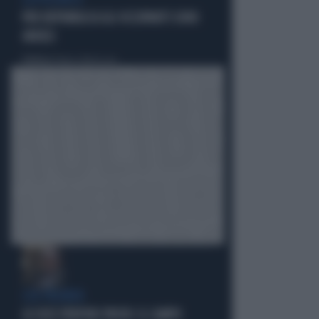
LA POLEMICA
PER REPUBBLICA GLI OCCUPANTI SONO
ANGELI
Politica
di Tommaso Montesano
L'EX PREMIER
LO DICE PERFINO PRODI: IL CAMPO