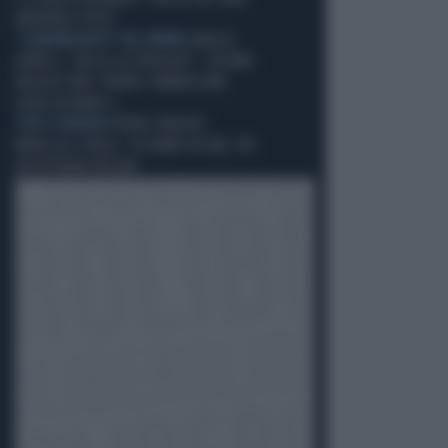
INVENTATO TUTTO"
"CLIMAFREGHISTI" NEL MIRINO
ANGELO
BONELLI, "BELLA LA SPIAGGIA?". L'ULTIMA
PAGLIACCIATA: PIANTA L'OMBRELLONE,
SEDIA DA MARE E...
STOP-SCHENGEN
PEDRO SÁNCHEZ
MINACCIA L'ITALIA: "VI DIAMO 48 ORE, POI
ADOTTEREMO MISURE"