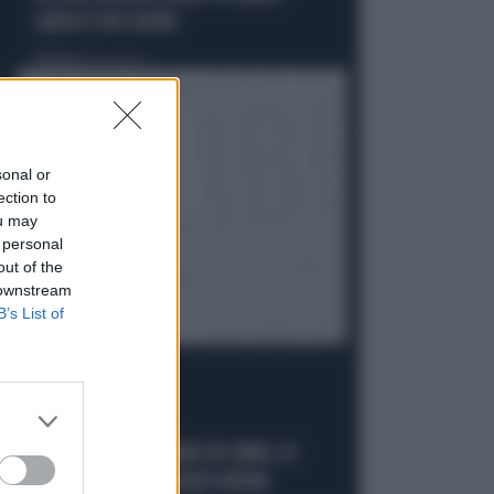
LARGO È UN CASINO
Politica
di Elisa Calessi
sonal or
ection to
ou may
 personal
out of the
 downstream
B’s List of
IL LIBRO SUL COVID
COVID, MEGLIO IL MADE IN CHINA. LE
AZIENDE ITALIANE SENZA ORDINI