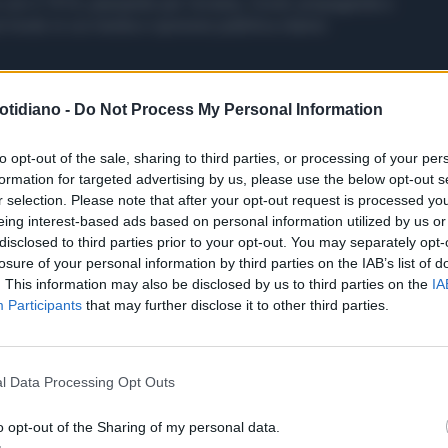
 con il 1914, passando per Ucraina, Covid, propaganda e
sul modo in cui media e opinione pubblica stanno
rante degli Stati Uniti?
otidiano -
Do Not Process My Personal Information
raina?
utonoma tra Washington e Pechino?
to opt-out of the sale, sharing to third parties, or processing of your per
formation for targeted advertising by us, please use the below opt-out s
futuro geopolitico del mondo, tra interessi economici,
r selection. Please note that after your opt-out request is processed y
rza internazionali.
eing interest-based ads based on personal information utilized by us or
disclosed to third parties prior to your opt-out. You may separately opt-
losure of your personal information by third parties on the IAB’s list of
. This information may also be disclosed by us to third parties on the
IA
Participants
that may further disclose it to other third parties.
l Data Processing Opt Outs
o opt-out of the Sharing of my personal data.