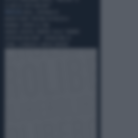
LO AVESSE FATTO MELONI?"
PROTESTA
INDIA, CENTINAIA DI
MANIFESTANTI TIBETANI IN PIAZZA A
MUMBAI CONTRO LA CINA
ARABIA SAUDITA, RUMORS SULLA "GRANDE
OFFENSIVA MILITARE": OPERAZIONE DI
TERRA, SI RIBALTA IL MEDIO ORIENTE