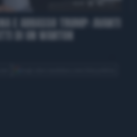
13:15
INA E ABBASSO TRUMP: AVANTI
ITTI DI UN WANTON
CONDIVIDI
cover
Scegli Libero Quotidiano come fonte preferita