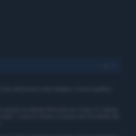
 Cina, democrazia contro dittatura: il nuovo equilibrio
 reazioni occidentali all’incontro tra Trump e Xi Jinping,
idide”, il ruolo di Taiwan e il rischio che l’Occidente stia
.