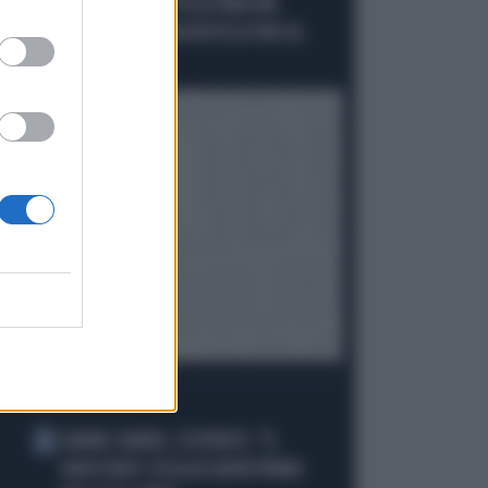
"L'ITALIA NON ACCETTA ULTIMATUM.
SCHENGEN? NESSUNA REVOCA FINO AL
15"
I PIÙ LETTI
JANNIK SINNER, L'ESPERTO: "IL
1
GINOCCHIO? COSA ACCADRÀ PRIMA