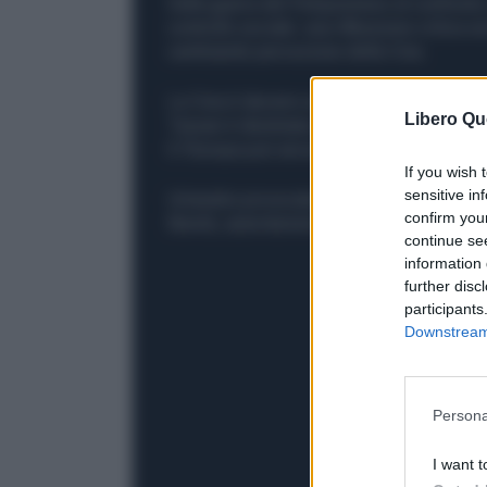
Dalla guerra del Peloponneso al confronto
controllo sociale: una riflessione critica 
cambiando percezione della Cina.
La Cina è davvero un’alternativa più rassicu
Libero Qu
Taiwan è destinata a diventare la nuova Uc
E l’Europa può ancora essere una forza a
If you wish 
sensitive in
Un’analisi provocatoria e senza filtri sul 
confirm you
libertà, autoritarismo e nuovi rapporti di fo
continue se
information 
further disc
participants
Downstream 
Persona
I want t