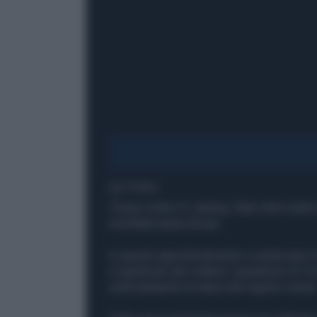
1' di lettura
Trump contro Xi Jinping, Stati Uniti contro
mondiale passa da qui.
In questo approfondimento si analizzano le
il significato del celebre “paradosso di Tuc
sottovalutando la natura del regime cinese