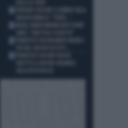
DELLO US OPEN"
FREDERIC VASSEUR, IL DUBBIO SULLA
2
NUOVA FORMULA 1: "FORSE..."
MILAN, RUBEN AMORIM NON SI PONE
3
LIMITI: "OBIETTIVO SCUDETTO"
FRANCESCO GUCCINI AMATO ANCHE A
4
DESTRA. MA NON DA TUTTI...
FRANCESCO GUCCINI? NON VA
5
RIDOTTO A CANTORE ORGANICO
DELLA DITTA ROSSA