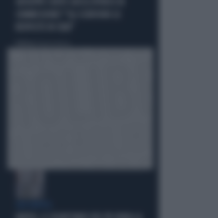
GIUSEPPE CONTE GIOCA SPORCO IN
COMMISSIONE? "GLI SCRIVONO LE
RISPOSTE IN CHAT"
Politica
di Roberto Tortora
QUI NAPOLI