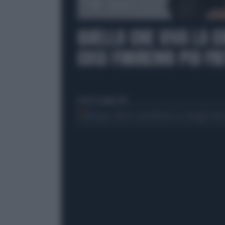
00:00
QUELLO CHE VIVA LA C
COSI FINIREMO PIU FR
lunedì 18 maggio 2026
Segui Libero Quotidiano su Google Dis