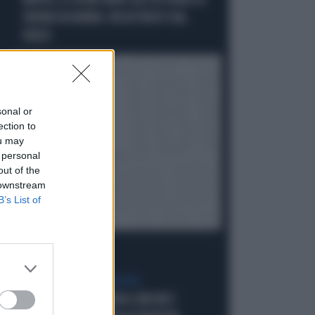
NAPOLI, IL SEGRETARIO DEL PD RUBA LA
CREMA DA BARBA: INCASTRATO DAL
VIDEO
sonal or
ection to
ou may
 personal
out of the
 downstream
B’s List of
È GUERRA CON LA SPAGNA
PALAZZO CHIGI LIQUIDA SÁNCHEZ: