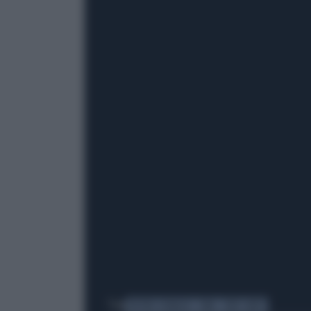
Tag
PIETRO SENALDI
CINA
STATI UNITI