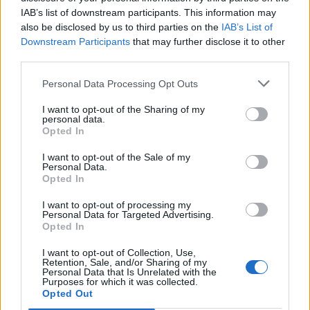
IAB’s list of downstream participants. This information may
Segui Libero Quotidiano su Google Discover
also be disclosed by us to third parties on the
IAB’s List of
Scegli Libero Quotidiano come fonte preferita
Downstream Participants
that may further disclose it to other
third parties.
SEZIONI
Personal Data Processing Opt Outs
I want to opt-out of the Sharing of my
SPETTACOLI
personal data.
Opted In
SCIENZA E TECH
I want to opt-out of the Sale of my
Personal Data.
Opted In
ALTRO
I want to opt-out of processing my
Personal Data for Targeted Advertising.
Opted In
I want to opt-out of Collection, Use,
Retention, Sale, and/or Sharing of my
Personal Data that Is Unrelated with the
Purposes for which it was collected.
Libero Shopping
Contatti
Pubblicità
Cookie policy
Privacy policy
Opted Out
Condizioni generali
Modello 231
Assistenza
Preferenze Privacy