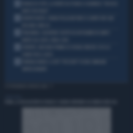
1
FRANCESCO TOTTI, LA VERITÀ SUL PUGNO A COLONNESE: "MI DISSE:
NON È TUO FIGLIO"
2
EUROPEI NUOTO, CHIARA PELLACANI VINCE IL QUINTO ORO: MAI
NESSUNO COME LEI
3
THAILANDIA, CALCIATORE COLPITO DA UN FULMINE IN CAMPO:
MORTO SUL COLPO, VIDEO-CHOC
4
JUVENTUS, MASSARA PIOMBA SU JOSHUA ZIRKZEE: ECCO LA
CHIAVE PER IL COLPO
5
FUNERALI BARESI, IL DITO "SPEZZATO" DI DIDA: IMMAGINI
IMPRESSIONANTI
TI POTREBBERO INTERESSARE
LIBERO VIDEO
ROMA, LE DELEGAZIONI DI ISRAELE E LIBANO ARRIVANO ALL’AMBASCIATA USA