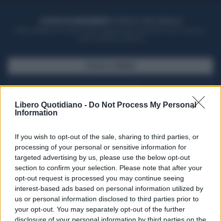
ACQUISTA UN ABBONAMENTO
OTTIENI DEI SUPER VANTAGGI
Potrai sfogliare la rivista online, leggere tutte le edizioni locali, ricevere a
casa il giornale cartaceo
SFOGLIA IL GIORNALE
ACQUISTA ABBONAMENTO
Libero Quotidiano -
Do Not Process My Personal
Information
If you wish to opt-out of the sale, sharing to third parties, or
processing of your personal or sensitive information for
targeted advertising by us, please use the below opt-out
section to confirm your selection. Please note that after your
opt-out request is processed you may continue seeing
interest-based ads based on personal information utilized by
us or personal information disclosed to third parties prior to
your opt-out. You may separately opt-out of the further
Seguici su Google Discover
disclosure of your personal information by third parties on the