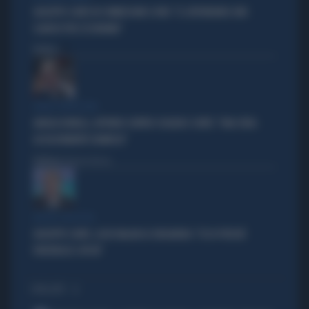
GIUSEPPE CONTE IN COMMISSIONE COVID: "IL SUPERBONUS UNO
SLANCIO PER L'ECONOMIA"
Politica
di
VERDE VERDISSIMO
ANGELO BONELLI, AFFONDO CONTRO SCHLEIN E CONTE: "UNA SFIDA
ASSOLUTAMENTE DANNOSA"
Politica
di Roberto Tortora
BOTTA E RISPOSTA
GIUSEPPE CONTE, LUCIO MALAN LO SBUGIARDA: "ECCO PERCHÉ
PREFERISCE I DPCM"
I PIÙ LETTI