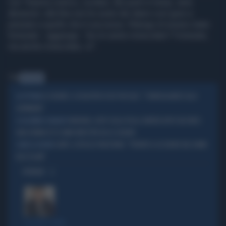
con "trauma cranico, oculare, dei punti in testa, varie
abrasioni: alla fine non ho avuto dei danni così gravi a
pensare a quello che è successo. Ritengo di essere stato
fortunato - aggiunge - Se mi sento miracolato? Fortunato,
ma anche miracolato, sì".
Tag
MODENA
EL KOUDRI, IL DISASTRO DI DE PASCALE: "CONDOGLIANZE ALLA
LA VITTIMA
GERMANIA"
MODENA, AUTO SULLA FOLLA: MORTA DOPO DUE MESI
SI AGGRAVA IL BILANCIO
UNA DONNA DI 55 ANNI INVESTITA DA EL KOUDRI
CARPI, ESPULSO PAKISTANO: "PRONTO A UCCIDERE NEL NOME
COME EL KOUDRI
DELL'ISLAM"
OPINIONI
LA FUGA È FINITA