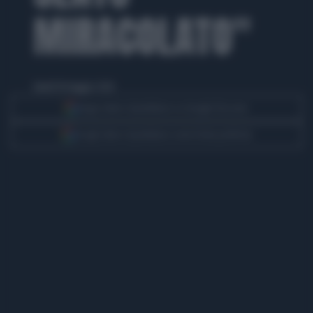
MIRACOLATO"
lunedì 18 maggio 2026
Segui Libero Quotidiano su Google Discover
Scegli Libero Quotidiano come fonte preferita