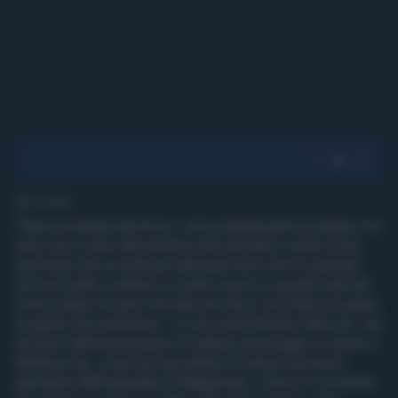
1' di lettura
"Stavo tornando dal lavoro, avevo attraversato la strada e mi
sono reso conto alla partenza del semaforo verde di una
macchina che accelerava talmente forte che ho pensato
che era matto a entrare in centro storico a questa velocità.
Invece dopo mi sono ritrovato per terra. Era molto più grave
di quello che sembrava". Lo racconta Ermanno Muccini, uno
dei feriti dell'investimento di sabato pomeriggio in centro a
Modena che, come ha raccontato lui stesso ad alcuni
giornalisti dall'ospedale di Baggiovara. L'uomo è ricoverato