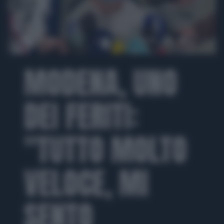
00:00
02:33
MODENA, UNO
DEI FERITI:
"TUTTO MOLTO
VELOCE, MI
SENTO