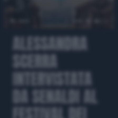
00:00
04:56
ALESSANDRA
SCERRA
INTERVISTATA
DA SENALDI AL
FESTIVAL DEI