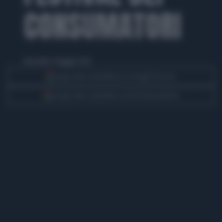
CONSUMATORI
mercoledì 27 maggio 2026
Segui Libero Quotidiano su Google Discover
Scegli Libero Quotidiano come fonte preferita