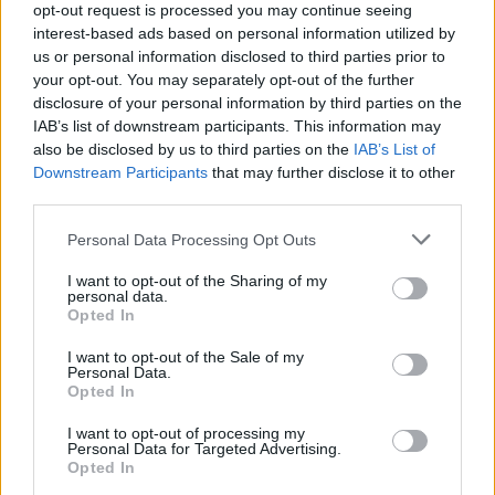
opt-out request is processed you may continue seeing
interest-based ads based on personal information utilized by
us or personal information disclosed to third parties prior to
your opt-out. You may separately opt-out of the further
Seguici su Google Discover
disclosure of your personal information by third parties on the
IAB’s list of downstream participants. This information may
Segui Libero Quotidiano su Google Discover
also be disclosed by us to third parties on the
IAB’s List of
Scegli Libero Quotidiano come fonte preferita
Downstream Participants
that may further disclose it to other
third parties.
SEZIONI
Personal Data Processing Opt Outs
I want to opt-out of the Sharing of my
SPETTACOLI
personal data.
Opted In
SCIENZA E TECH
I want to opt-out of the Sale of my
Personal Data.
Opted In
ALTRO
I want to opt-out of processing my
Personal Data for Targeted Advertising.
Opted In