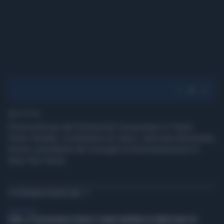
1' di lettura
Prima edizione del Festival dei Consumatori a Trento:
Pietro Senaldi, condirettore di Libero, intervista Alessandra
Scerra, presidente del Consiglio di Amministrazione di
Save Your Home.
TI POTREBBERO INTERESSARE
LIBERO VIDEO
ROMA, LE DELEGAZIONI DI ISRAELE E LIBANO ARRIVANO ALL’AMBASCIATA USA