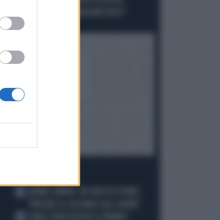
"MELONI REGISTA DEGLI ATTACCHI,
AFFRONTIAMOCI SENZA MEZZUCCI"
Politica
di
I PIÙ LETTI
JANNIK SINNER, UN GROSSO GUAIO:
1
"PERCHÉ LO CACCIANO DAL CASINÒ"
CARLO CONTI RICEVE IL PREMIO
2