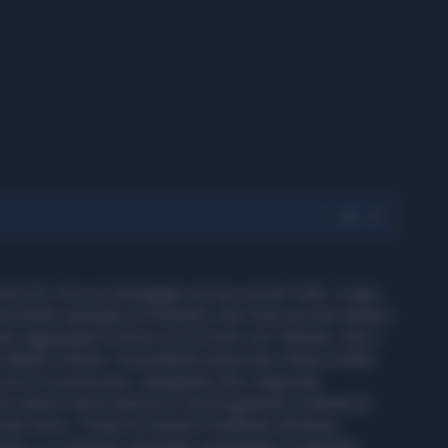
e XIV. Con un messaggio sul suo social Truth, il capo
ovrebbe spiegare al Pontefice che l’Iran non può dotarsi
oler raggiungere a breve un accordo con Teheran, che a
n Medio Oriente. Il presidente americano ritiene inoltre
a non lo riconoscano, spiegando che i negoziati
tterrà l’arma atomica e dovrà garantire la libertà di
ndo Axios, Trump ha chiesto modifiche all’intesa
niani. Le richieste riguardano soprattutto il materiale