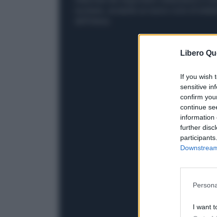
nucleare, avviando un nuovo ciclo di tratta
dell’intesa.
Libero Qu
If you wish 
sensitive in
confirm you
continue se
information 
further disc
participants
Downstream 
Persona
I want t