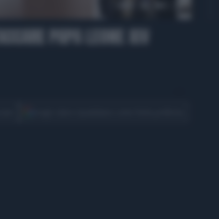
00:55
CCARE PAPA LEONE XIV
CONDIVIDI
cover
Scegli Libero Quotidiano come fonte preferita