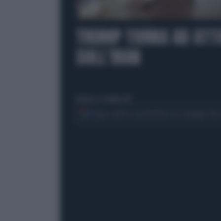
00:00
TRUMP TORNA AD ATTA
SULL'IRAN
domenica 31 maggio 2026
Segui Libero Quotidiano su Google Dis