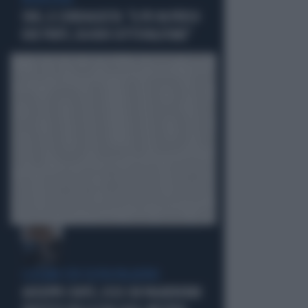
PROIEZIONI
SWG, IL SONDAGGISTA: "IL PD HA PERSO
DUE PUNTI, DA NON SOTTOVALUTARE"
I LEGAMI CON OLIVIA PALADINO
GIUSEPPE CONTE, ECCO CHI PAGHEREBBE