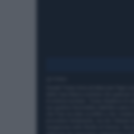
1' di lettura
Donald Trump torna ad attaccare Papa Leon
della Casa Bianca sostiene che qualcuno d
di un’arma nucleare. Trump ribadisce di v
suo giudizio favorirebbe stabilità e pace i
che l’Iran sia stato sconfitto e che i medi
procedono lentamente, ma che Teheran non o
navigazione nello Stretto di Hormuz. Seco
elaborata dai negoziatori statunitensi e ira