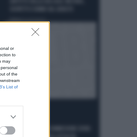
L'AFFITTO DELLA SUA CASA: MISTERO,
SOSPETTI E DUBBI SUL CATASTO
Politica
di Giacomo Amadori
sonal or
ection to
ou may
 personal
out of the
 downstream
B’s List of
LA FUGA È FINITA
GIUSEPPE CONTE IN COMMISSIONE COVID: