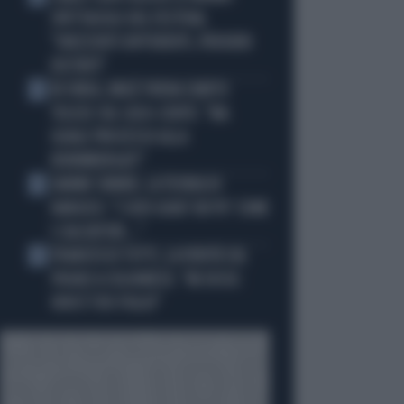
SPETTACOLO DEL FESTIVAL
"ORIZZONTI DIFFERENTI, PENSIERI
DISTINTI"
IN ONDA, MULÈ FRENA SUBITO
3
TELESE SUL CASO-CONTE: "MA
QUALE PROCESSO ALLA
NORIMBERGA?!"
JANNIK SINNER, LA TEORIA DI
4
NARGISO: "I SUOI GUAI? UN PO' COME
I CALCIATORI..."
FRANCESCO TOTTI, LA VERITÀ SUL
5
PUGNO A COLONNESE: "MI DISSE:
NON È TUO FIGLIO"