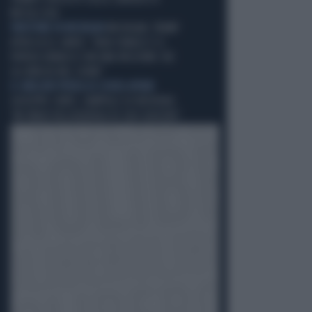
MISSILI USA
VINCITORE IN MICHIGAN
MICHIGAN, TRUMP
ATTACCA EL-SAYED: "ODIA ISRAELE E IL
POPOLO EBRAICO CON UNA PASSIONE CHE
GLI BRUCIA NEL CUORE"
IL GRILLINO PENSA AI (SUOI) AFFARI
GIUSEPPE CONTE, ZAMPOLLI LO INCHIODA:
"MI PARLÒ DELL'ALBERGO DI SUO SUOCERO"