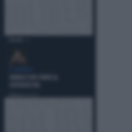
OPINIONI
IL GENERALE
VANNACCI NON CHIUDE AL
CENTRODESTRA
Politica
di Elisa Calessi