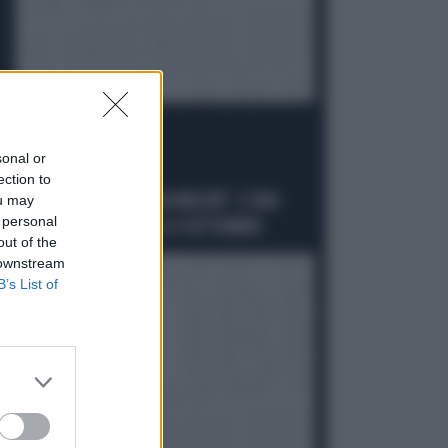
sonal or
LA PREMIER
ection to
ou may
"DOVE VA IN VACANZA MELONI". E UNA
 personal
DATA DA SEGNARE: IL 4 SETTEMBRE
out of the
 downstream
B’s List of