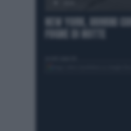
00:00
NEW YORK, UOMINI CO
FOGNE DI NOTTE
mercoledì 3 giugno 2026
Segui Libero Quotidiano su Google Dis