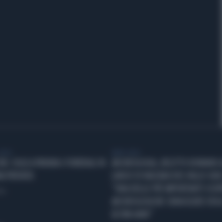
VIDEO
LIBERO VIDEO
NI: OGGI A PAVANA I FUNERALI IN
ARCHEOLOGIA, RELITTO ROMANO 
A PRIVATA
LARGO DI MAZARA DEL VALLO GIUL
“UNA DELLE PIÙ IMPORTANTI SCO
one
ARCHEOLOGICHE SUBACQUEE DEGL
ULTIMI ANNI”