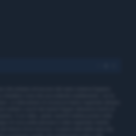
one che entrano ed escono dal vasto sistema fognario
à a chiedersi cosa stia succedendo esattamente, con la
raneo. Le telecamere di sicurezza hanno registrato almeno
no entrati o usciti dai tunnel fognari attraverso buchi di
eens. In un video, girato venerdì mattina presto nella
ppo di circa sette persone è stato registrato mentre
nel mezzo di un incrocio, in piena vista delle auto che
li e portavano quelle che sembravano pale e altri