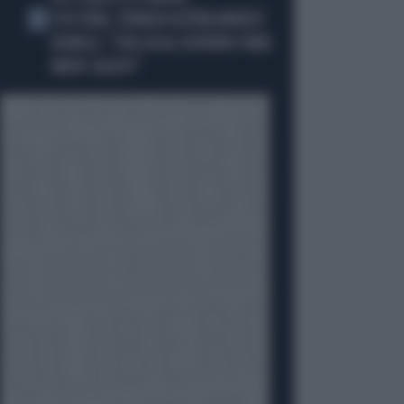
4 DI SERA, SENALDI AZZERA ANGELO
5
BONELLI: "CON LUI AL GOVERNO FARÀ
MENO CALDO?"