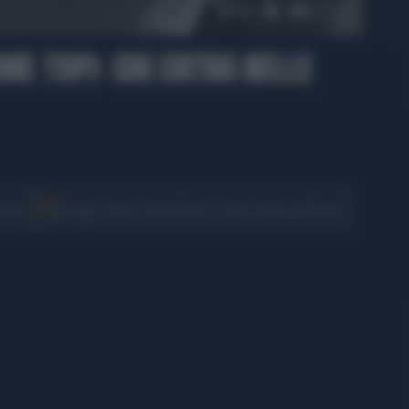
00:42
ME TOPI: CHI ENTRA NELLE
CONDIVIDI
cover
Scegli Libero Quotidiano come fonte preferita