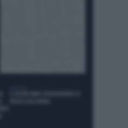
LIBERO VIDEO
AL
IL SECOND HAND STA RISCRIVENDO LE
I:
REGOLE DELLA MODA
PERTE
I