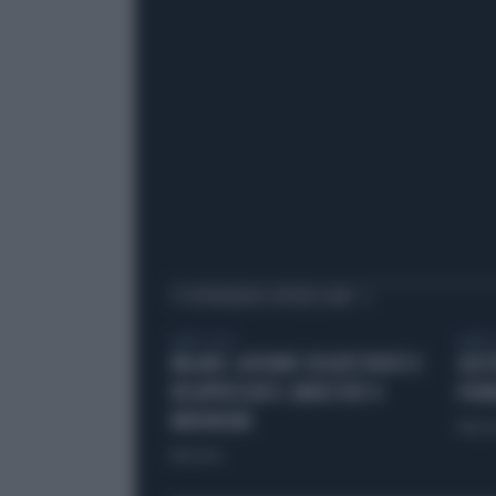
TI POTREBBERO INTERESSARE
LIBERO VIDEO
LIBERO 
MILANO, GIOVANE SEQUESTRATO E
GUCCI
INCAPPUCCIATO: ARRESTATI 4
FORM
MINORENNI
Redazi
Redazione