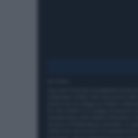
1' di lettura
Una serie di bizzarri avvistamenti di pers
sotterraneo di New York City porta la citt
polizia che ora indaga sul mistero sotter
tre casi notturni in cui gruppi di persone so
manutenzione nelle strade di Brooklyn e Qu
sezione di Williamsburg a Brooklyn, un gru
saltava fuori da una buca di manutenzione 
passavano. Alcuni indossavano torce fronta