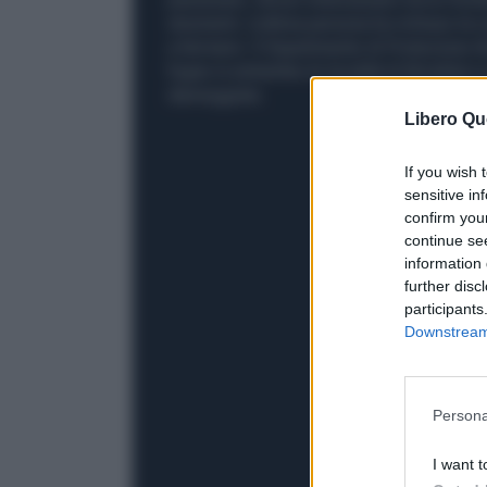
strumenti. L'ultima persona ha richiuso la 
a fermarsi. Il Dipartimento di Protezione A
fogne in entrambe le località di Brooklyn e 
danneggiata.
Libero Qu
If you wish 
sensitive in
confirm you
continue se
information 
further disc
participants
Downstream 
Persona
I want t