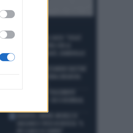
I PIÙ LETTI
MALDINI VUOTA IL SACCO: "COSA È
1
SUCCESSO DAVVERO CON LA
NAZIONALE, MALAGÒ, GUARDIOLA E
PIRLO"
JUVE-INTER, ALESSANDRO BASTONI
2
SCARAVENTA A TERRA ZHEGROVA:
RISSA IN CAMPO
JANNIK SINNER, "DOLCEMENTE
3
OSSESSIONATO": CHI SI INCHINA AL
NUMERO 1
JUVENTUS, PAPERE-MICHELE DI
4
GREGORIO E TIFOSI IN RIVOLTA: "IL
PIÙ SCARSO DI SEMPRE"