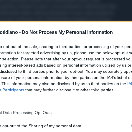
copertura mentre le auto in avvicinamento rallentavano fino
mbientale della città ha dichiarato di aver ispezionato le
di aver verificato che l’infrastruttura fognaria non fosse
otidiano -
Do Not Process My Personal Information
to opt-out of the sale, sharing to third parties, or processing of your per
formation for targeted advertising by us, please use the below opt-out s
r selection. Please note that after your opt-out request is processed y
eing interest-based ads based on personal information utilized by us or
disclosed to third parties prior to your opt-out. You may separately opt-
losure of your personal information by third parties on the IAB’s list of
. This information may also be disclosed by us to third parties on the
IA
Participants
that may further disclose it to other third parties.
l Data Processing Opt Outs
o opt-out of the Sharing of my personal data.