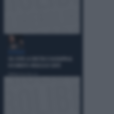
DISPERATI
SUL COVID LA SINISTRA SI AGGRAPPA AL
DOCUMENTO-PATACCA DI CONTE
Politica
di Andrea Muzzolon