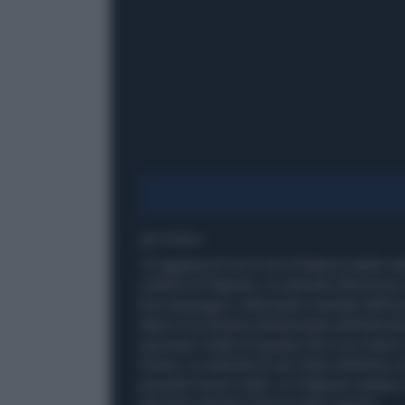
1' di lettura
Si aggrava di ora in ora il bilancio delle 
colpito le Filippine. Le autorità riferiscon
Soccsksargen, nella parte centrale dell'iso
danni e la chiusura temporanea dell’aeropo
nazionali. Onde di tsunami fino a un metro
Paese. Le autorità di vari Paesi dell’area,
possibili nuove onde. Le Filippine restano so
alla forte attività sismica nella regione.