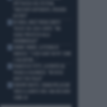
SPETTACOLO DEL FESTIVAL
"ORIZZONTI DIFFERENTI, PENSIERI
DISTINTI"
IN ONDA, MULÈ FRENA SUBITO
2
TELESE SUL CASO-CONTE: "MA
QUALE PROCESSO ALLA
NORIMBERGA?!"
JANNIK SINNER, LA TEORIA DI
3
NARGISO: "I SUOI GUAI? UN PO' COME
I CALCIATORI..."
FRANCESCO TOTTI, LA VERITÀ SUL
4
PUGNO A COLONNESE: "MI DISSE:
NON È TUO FIGLIO"
EUROPEI NUOTO, CHIARA PELLACANI
5
VINCE IL QUINTO ORO: MAI NESSUNO
COME LEI