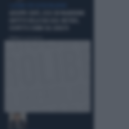
I LEGAMI CON OLIVIA PALADINO
GIUSEPPE CONTE, ECCO CHI PAGHEREBBE
L'AFFITTO DELLA SUA CASA: MISTERO,
SOSPETTI E DUBBI SUL CATASTO
Politica
di Giacomo Amadori