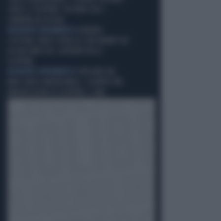
CINESI E FILIPPINE: PECHINO USA I
CANNONI AD ACQUA
INCIDENTE DIPLOMATICO
GUARDIA
COSTIERA CINESE ATTACCA CON IDRANTI AD
ACQUA NAVE DEL GOVERNO DELLE
FILIPPINE
INCIDENTE DIPLOMATICO
TENSIONE NEL
MAR CINESE MERIDIONALE, SCONTRO TRA
IMBARCAZIONI DI FILIPPINE E CINA