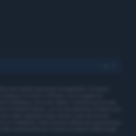
vittime del violento terremoto di magnitudo 7.8 che ha
o di almeno 15 morti e 129 feriti, con la regione di
la di Mindanao, tra le più colpite. Il sisma ha provocato
rto di General Santos, con la cancellazione di diversi voli
 sono state registrate lungo alcune coste del sud del
 tra cui la Malaysia, hanno emesso allerte precauzionali per
tto osservazione per il rischio di ulteriori effetti legati