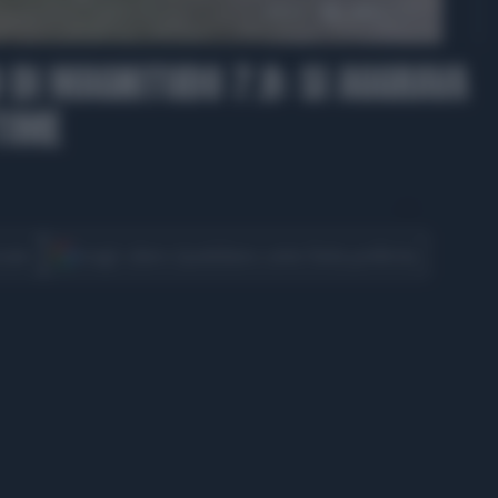
00:50
 DI MAGNITUDO 7.8: SI AGGRAVA
TIME
CONDIVIDI
cover
Scegli Libero Quotidiano come fonte preferita