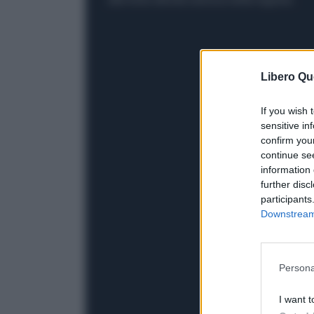
Libero Qu
If you wish 
sensitive in
confirm you
continue se
information 
further disc
participants
Downstream 
Persona
I want t