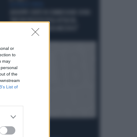
LA FUGA È FINITA
GIUSEPPE CONTE IN COMMISSIONE COVID:
"MELONI REGISTA DEGLI ATTACCHI,
AFFRONTIAMOCI SENZA MEZZUCCI"
Politica
di
sonal or
ection to
ou may
 personal
out of the
 downstream
B’s List of