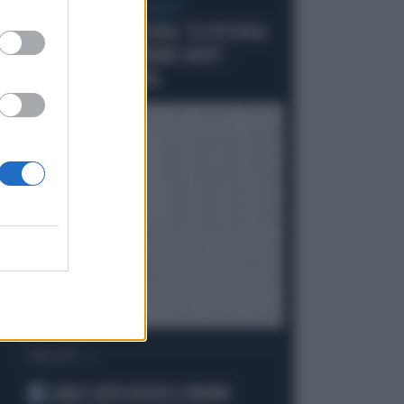
SCELTE NEL CAMPO LARGO
SONDAGGIO IPSOS-DOXA, "IL 92% DEGLI
ELETTORI PD VOTEREBBE CONTE":
SCHLEIN SPAZZATA VIA
I PIÙ LETTI
CARLO CONTI RICEVE IL PREMIO
1