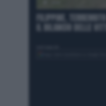
00:00
FILIPPINE, TERREMOTO
IL BILANCIO DELLE VIT
lunedì 8 giugno 2026
Segui Libero Quotidiano su Google Dis