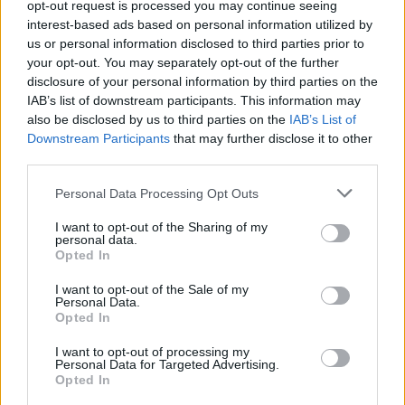
opt-out request is processed you may continue seeing
interest-based ads based on personal information utilized by
us or personal information disclosed to third parties prior to
your opt-out. You may separately opt-out of the further
Seguici su Google Discover
disclosure of your personal information by third parties on the
IAB’s list of downstream participants. This information may
Segui Libero Quotidiano su Google Discover
also be disclosed by us to third parties on the
IAB’s List of
Scegli Libero Quotidiano come fonte preferita
Downstream Participants
that may further disclose it to other
third parties.
SEZIONI
Personal Data Processing Opt Outs
I want to opt-out of the Sharing of my
SPETTACOLI
personal data.
Opted In
SCIENZA E TECH
I want to opt-out of the Sale of my
Personal Data.
Opted In
ALTRO
I want to opt-out of processing my
Personal Data for Targeted Advertising.
Opted In