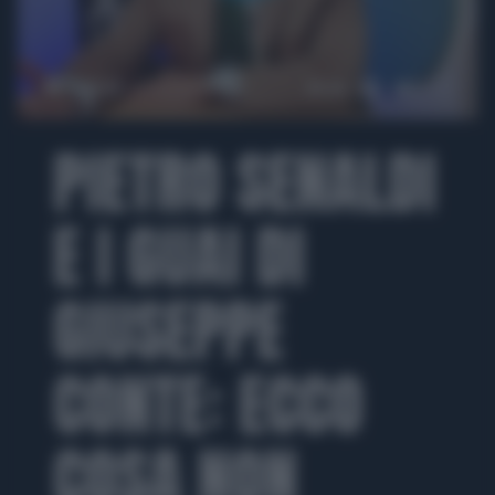
00:00
03:44
PIETRO SENALDI
E I GUAI DI
GIUSEPPE
CONTE: ECCO
COSA NON