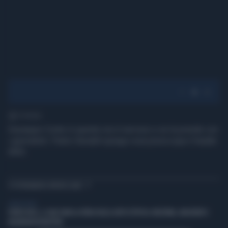
1' di lettura
Giuseppe Conte in queste ore è nervoso e se la prende con
i giornalisti: Pietro Senaldi spiega cosa preoccupa il leader
M5S.
TI POTREBBERO INTERESSARE
LIBERO VIDEO
PORTO RICO, A SAN JUAN LA FIERA DELLE AUTO D'EPOCA: MUSTANG, MASERATI E
DELOREAN IN MOSTRA