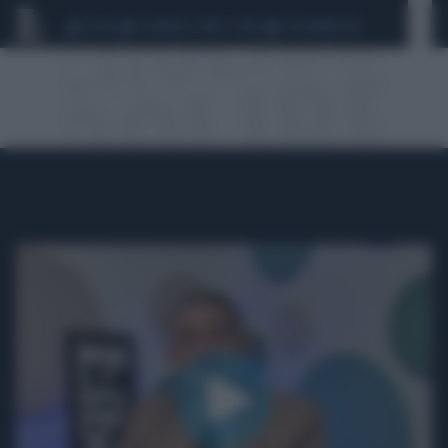
CEUTA
SCANDALO CONTE-COVID
CALCIOMERCATO