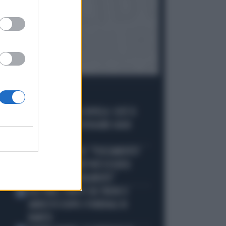
I PIÙ LETTI
JUVE, RAVANELLI RIVELA: COSÌ SI
1
SONO LASCIATI SFUGGIRE GIGIO
DONNARUMMA
SINNER, NARGISO: "FISICAMENTE?
2
NO, ECCO PERCHÉ PUÒ ESSERSI
STANCATO MENTALMENTE"
IGLI TARE, FURTO SUL TRENO E
3
ARRESTO DOPO I FUNERALI DI
BARESI