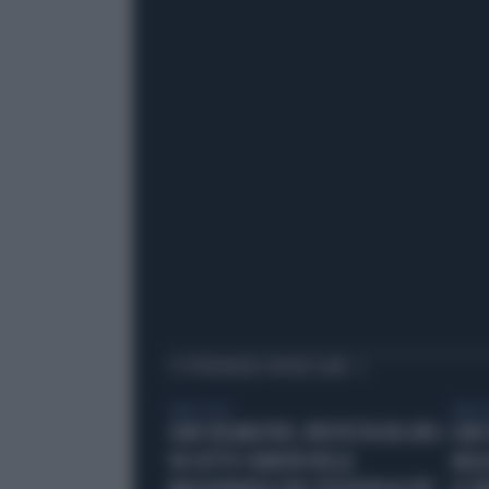
TI POTREBBERO INTERESSARE
LIBERO VIDEO
LIBERO 
CHAT DELMASTRO, PROTESTA DEL M5S:
CHAT
VA SOTTO I BANCHI DELLA
AULA