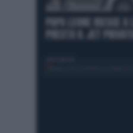
00:00
PAPA LEONE RIESCE A L
PRESTA IL JET PRIVAT
sabato 13 giugno 2026
Segui Libero Quotidiano su Google Dis