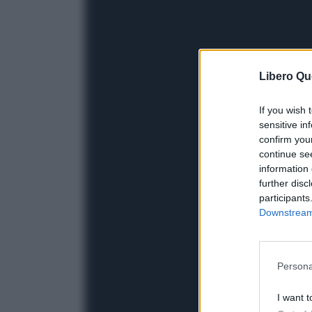
Libero Qu
If you wish 
sensitive in
confirm you
continue se
information 
further disc
participants
Downstream 
Persona
I want t