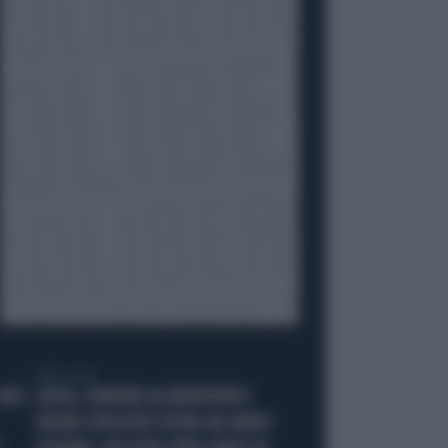
LIBERO VIDEO
 M5S
LIPSIA, TERRORE ALL'AEROPORTO
DRONE ESPLOSIVO VICINO AD AEREO