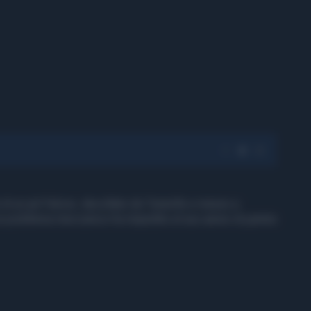
di un jet Falcon, decollato da Tenerife e messo a
n problema meccanico ha impedito al suo aereo di partire