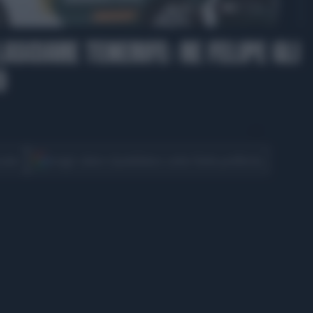
01:06
ASCIARE TENERIFE: RE FELIPE GLI
O
CONDIVIDI
cover
Scegli Libero Quotidiano come fonte preferita