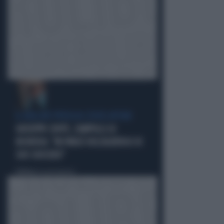
IL GRILLINO PENSA AI (SUOI) AFFARI
GIUSEPPE CONTE, ZAMPOLLI LO
INCHIODA: "MI PARLÒ DELL'ALBERGO DI
SUO SUOCERO"
Politica
di Giacomo Amadori