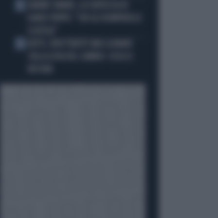
JANNIK SINNER, LA CERTEZZA DI
4
DARIO PUPPO: "CHI GLI ROMPERÀ LE
SCATOLE"
AUTO, NON TENETE MAI LA MANO
5
SULLA LEVA DEL CAMBIO: COSA SI
RISCHIA