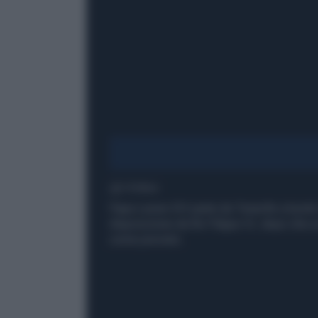
1' di lettura
Papa Leone XIV parte da Tenerife a bordo 
disposizione da Re Filippo VI, dopo che u
come previsto.