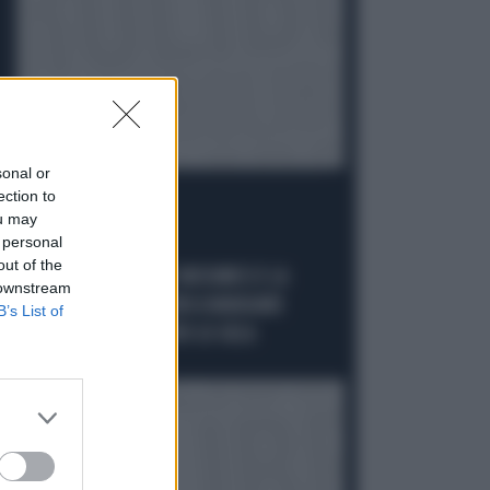
sonal or
ection to
ou may
 personal
FUORI LUOGO
out of the
BORRELLI OFFENDE MUSUMECI E LA
 downstream
SICILIA: "SUGLI ALBERI A MANGIARE
B’s List of
BANANE", IL MINISTRO LO GELA
Politica
di