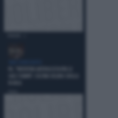
OPINIONI
TARLI DEMOCRATICI
PD, "PATENTINO ANTIFASCISTA PER LE
SALE STAMPA": L'ULTIMO DELIRIO CROLLA
IN AULA
Politica
di