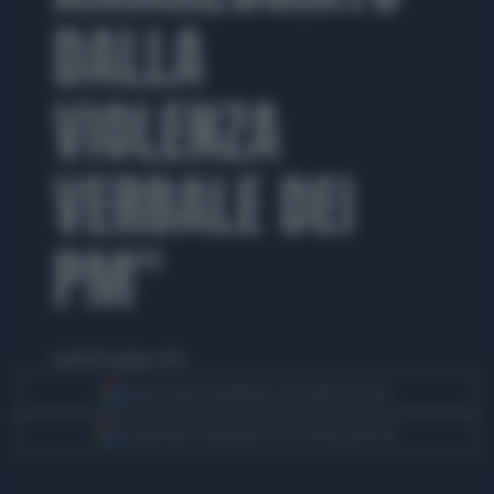
DALLA
VIOLENZA
VERBALE DEI
PM"
martedì 16 giugno 2026
Segui Libero Quotidiano su Google Discover
Scegli Libero Quotidiano come fonte preferita