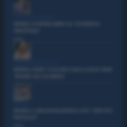
DOPO IL GESTO VERGOGNOSO
MARCINELLE, FDI INCHIODA LANDINI E CGIL: "DISSOCIATEVI DAL
SINDACATO BELGA"
Politica
di
COMPAGNI NEL NOME DELL'ODIO
MARCINELLE, FIDANZA: "LA CGIL VOLTA LE SPALLE A LA RUSSA". MELONI:
"VERGOGNA". MA LA CGIL SMENTISCE
VERGOGNA
MARCINELLE, IL SINDACATO BELGA RIVENDICA IL GESTO: "CONTRO TUTTI I
PARTITI FASCISTI"
Politica
di