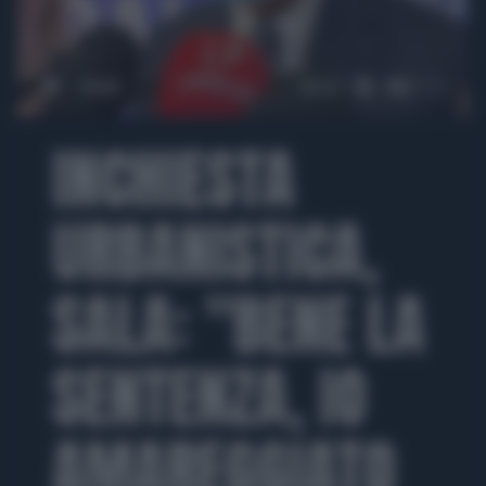
00:00
03:22
INCHIESTA
URBANISTICA,
SALA: "BENE LA
SENTENZA, IO
AMAREGGIATO