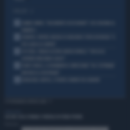
I PIÙ LETTI
1
JANNIK SINNER, "DOLCEMENTE OSSESSIONATO": CHI SI INCHINA AL
NUMERO 1
2
JUVENTUS, PAPERE-MICHELE DI GREGORIO E TIFOSI IN RIVOLTA: "IL
PIÙ SCARSO DI SEMPRE"
3
4 DI SERA, SENALDI AZZERA ANGELO BONELLI: "CON LUI AL
GOVERNO FARÀ MENO CALDO?"
4
FLAVIO COBOLLI, LA DRAMMATICA CONFESSIONE: "DA 3 SETTIMANE
NON RIESCO A RESPIRARE"
5
BADIASHILE-NAPOLI, SI TRATTA. ROMERO VA A MADRID
TI POTREBBERO INTERESSARE
LIBERO VIDEO
GUCCINI: OGGI A PAVANA I FUNERALI IN FORMA PRIVATA
Redazione