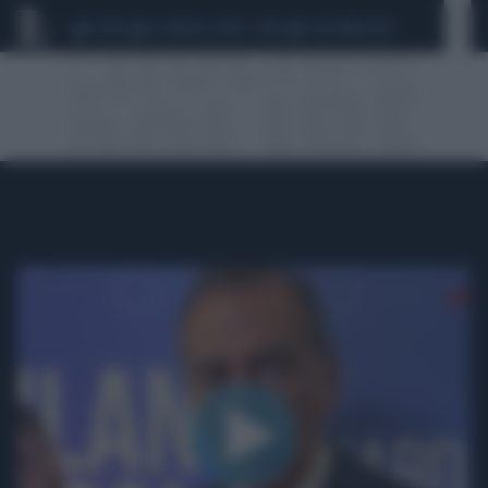
CEUTA
SCANDALO CONTE-COVID
CALCIOMERCATO