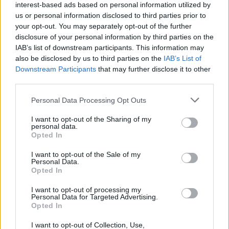
interest-based ads based on personal information utilized by
us or personal information disclosed to third parties prior to
your opt-out. You may separately opt-out of the further
Seguici su Google Discover
disclosure of your personal information by third parties on the
IAB’s list of downstream participants. This information may
Segui Libero Quotidiano su Google Discover
also be disclosed by us to third parties on the
IAB’s List of
Scegli Libero Quotidiano come fonte preferita
Downstream Participants
that may further disclose it to other
third parties.
SEZIONI
Personal Data Processing Opt Outs
I want to opt-out of the Sharing of my
SPETTACOLI
personal data.
Opted In
SCIENZA E TECH
I want to opt-out of the Sale of my
Personal Data.
Opted In
ALTRO
I want to opt-out of processing my
Personal Data for Targeted Advertising.
Opted In
I want to opt-out of Collection, Use,