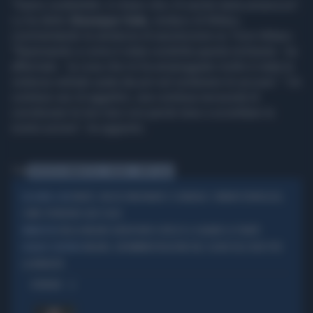
"Siamo soddisfatti, è chiaro che c'è anche tanta amarezza".
Lo ha detto
Giuseppe Sala
, sindaco di Milano,
commentando la sentenza di assoluzione su Torre Milano.
"Ripensando a come è stata condotta questa inchiesta - ha
affermato - la cosa che mi ha amareggiato molto è stata la
violenza verbale usata dai pm nel sostenere le accuse". "Un
continuo uso di aggettivi, una continua necessità di
corroborare le loro tesi con parole tese a screditare la
nostra azione", ha aggiunto.
Tag
INCHIESTA URBANISTICA
MILANO
BEPPE SALA
MULTE, INCASSI MILIONARI E SCANDALO: COMUNI FUORILEGGE,
DA NORD A SUD
COME SPENDONO QUEI SOLDI
NELLA MILANO GREEN NON SI RIESCE A SALVARE LE PIANTE
PARADOSSO
MILANO, UN'AMMINISTRAZIONE NEL SEGNO DELL'ODIO PER
DISAGIO CONTINUO
LA MOBILITÀ
OPINIONI