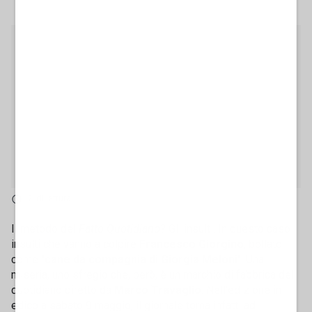
2' di lettura
Il metodo del
Fatto Quotidiano
? Gli insulti. In questo caso
insulti che vanno a colpire
Francesco Giorgino
, bollato
come "
cane da compagnia di Giorgia Meloni
". Una
miseria, uno sfregio che, però, è un marchio di fabbrica del
quotidiano diretto da
Marco Travaglio
. Nell’edizione in
edicola sabato 9 maggio, il giornale torna infatti ad