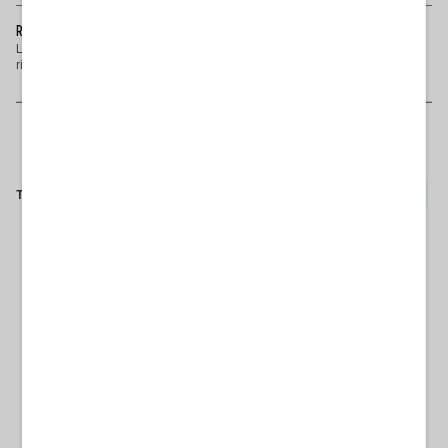
RAI, CLAMOROSA SMENTITA AL "FATTO": "QUANTE BALLE SU WALTER VELTRONI"
La Rai contro Il Fatto Quotidiano di Marco Travaglio. "Gentile Direttore, in
riferimento all'articolo pubblicat...
Tag
FATTO QUOTIDIANO
FRANCESCO GIORGINO
RAI
MARCO TRAVAGLIO
GIORGIA MELONI