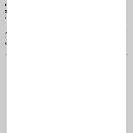
il professionista, ma anche un certo modo di intendere il
servizio pubblico
: meno urlato, meno aggressivo, più
orientato al confronto che allo scontro permanente.
PAOLO MIELI SMONTA IL "FATTO": "PERCHÉ ATTACCANO MINETTI E MATTARELLA"
“Sul Fatto si attacca Nicole Minetti per fermare la riabilitazione di
Berlusconi e perché ce l’hanno ...