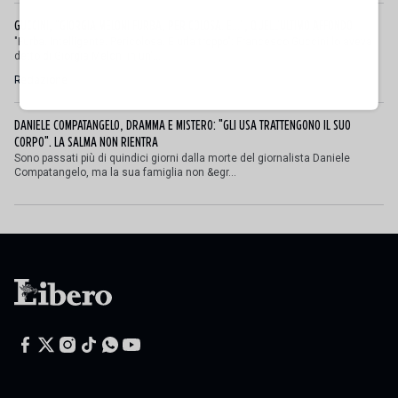
GUCCINI, "GIORGIA MELONI FURBA, PERICOLOSA. E...", QUELL'ULTIMO AFFONDO
"Furba. Intelligente. Pericolosa. E urla troppo": Francesco Guccini lo aveva
detto di Giorgia Meloni in un'...
Redazione
DANIELE COMPATANGELO, DRAMMA E MISTERO: "GLI USA TRATTENGONO IL SUO
CORPO". LA SALMA NON RIENTRA
Sono passati più di quindici giorni dalla morte del giornalista Daniele
Compatangelo, ma la sua famiglia non &egr...