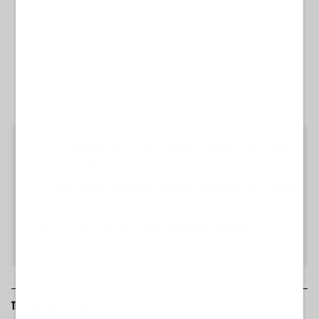
IL CANTAUTORE
MELONI RICORDA GUCCINI: "CONTINUERÒ A CANTARE LE SUE CANZONI
NONOSTANTE LE SUE DICHIARAZIONI LIVOROSE VERSO DI ME"
VIOLENZE
SIENA, "MELONI DEVE MORIRE": DENUNCIATO UN ALBANESE, COME LO HANNO
BECCATO
L'INTERVISTA AL CORRIERE
GUCCINI, "GIORGIA MELONI FURBA, PERICOLOSA. E...",
QUELL'ULTIMO AFFONDO
TI POTREBBERO INTERESSARE