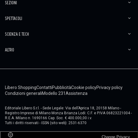
SEZIONI
SPETTACOLI
SCIENZA E TECH
ALTRO
Libero Shopping
Contatti
Pubblicità
Cookie policy
Privacy policy
Condizioni generali
Modello 231
Assistenza
Editoriale Libero S.r.l. - Sede Legale: Via dell’Aprica 18, 20158 Milano -
Registro Imprese di Milano Monza Brianza Lodi: C.F. e P.IVA 06823221004 -
R.E.A. Milano n. 1690166 Cap. Soc. € 400.000,00 i.v.
Tutti i diritti riservati - ISSN (sito web): 2531-6370
Change Privacy