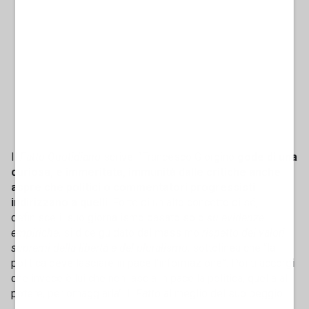
Il
Fatto Quotidiano
scrive: "Francesco Giorgino
gode di una
curiosa, e immeritata, immunità dalle critiche anche
aspre che politici o commentatori progressisti
indirizzano a quelli
. Forte di un alto concetto di sé,
definisce il suo giornalismo basato solo
su evidenze
empiriche
, si dice guidato dal massimo
rispetto dei valori
supremi della libertà e del pluralismo
, sottolinea che “la
politica deve lasciare in pace l’informazione”. Poi ti accorgi
che invece è lui che non lascia in pace la politica, quella al
potere, per omaggiarla". Il
Fatto
al meglio del suo peggio...