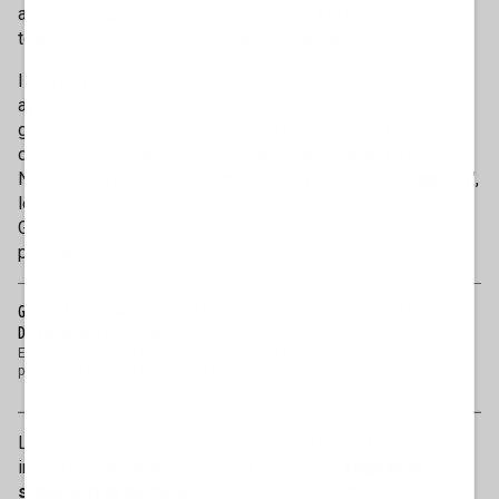
attaccare il giornalista e conduttore di
XXI Secolo
. Critica
televisiva? No, insulti personali, livore, odio.
Il bersaglio è lo stile di Giorgino, accusato dal
Fatto
di
avere un atteggiamento troppo morbido nei confronti del
governo e del premier. Una lettura proposti con toni
durissimi, infanganti, che scivolano nell’offesa più bieca.
Nel testo si arriva infatti a definire il giornalista un "
lapdog
",
letteralmente un "cane da compagnia", riferimento diretto a
Giorgia Meloni e alla presunta vicinanza del conduttore alla
premier.
GRAZIA A NICOLE MINETTI, CIPRIANI CONTRO IL FATTO QUOTIDIANO: "RISARCIMENTO
DA 250 MILIONI DI DOLLARI"
E adesso, dopo il polverone (a quanto pare del tutto inutile), Cipriani
presenta il conto al Fatto. Tutte le notizie che...
L’articolo insiste sullo stile pacato del volto Rai,
interpretando garbo ed educazione come
segnali di
subalternità politica
. Un modo per delegittimare non solo