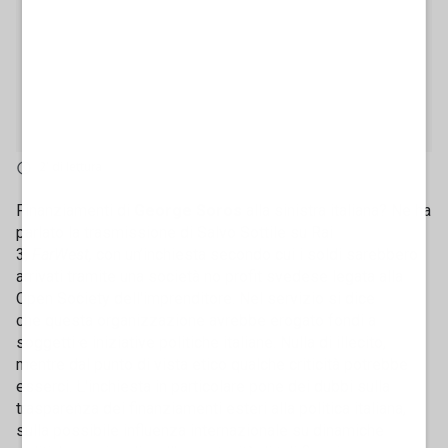
2' di lettura
Finanziamenti di
George Soros
alla sinistra italiana? Ne ha
parlato la trasmissione di Salvo Sottile su Rai
3,
FarWest,
con un’inchiesta secondo cui i soldi sarebbero
arrivati tramite una società no profit svedese legata alla
Open Society dell'imprenditore. Nel servizio si dice
che questa organizzazione avrebbe erogato fondi a
soggetti e iniziative politiche italiane. Nulla di illecito,
mentre dal punto di vista etico qualche criticità potrebbe
esserci. L'inchiesta in particolare pone dei dubbi sulla
trasparenza dei finanziamenti esteri alla politica italiana,
sulla possibile influenza internazionale su dinamiche