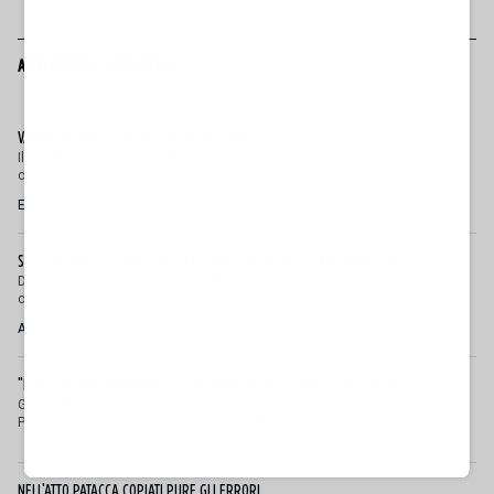
ALTRI ARTICOLI DI POLITICA
VANNACCI NON CHIUDE AL CENTRODESTRA
Il Generale candida un Generale. Sarà Carmelo Burgio, ex generale dei
carabinieri, ex paracadutista, il candidato...
Elisa Calessi
SUL COVID LA SINISTRA SI AGGRAPPA AL DOCUMENTO-PATACCA DI CONTE
Dalla famosa “giustizia a orologeria” siamo arrivati alle “indagini a
chiamata”. È quanto...
Andrea Muzzolon
"DOVE VA IN VACANZA MELONI". E UNA DATA DA SEGNARE: IL 4 SETTEMBRE
Giorgia Meloni si concede qualche giorno di pausa tra Sardegna, Grecia e
Puglia, alternando momenti di relax alla figlia...
NELL'ATTO PATACCA COPIATI PURE GLI ERRORI