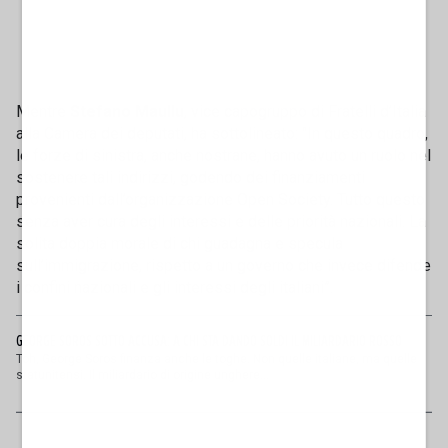
Mentre
Stefano Maullu
, vice capogruppo di Fratelli d’Italia
alla Camera dei deputati, ha sottolineato: "In questo quadro,
le forze di sinistra, anche nostrane, hanno avuto un ruolo nel
sostenere tali indirizzi, godendo dei finanziamenti
provenienti dall’organizzazione Open Society. Tutto questo
senza aver cura degli interessi e delle priorità nazionali. La
solita doppia morale di chi guadagna e specula
sull’immigrazione, rispetto a un governo che invece difende
i confini nazionali e gli interessi degli italiani”.
GEORGE SOROS SOTTO ACCUSA: A CHI STA DANDO SOLDI IL MILIARDARIO ROSSO
Toh, George Soros finanza anche le toghe. Non quelle italiane, ma quelle
statunitensi. Il miliardario di origine unghere...