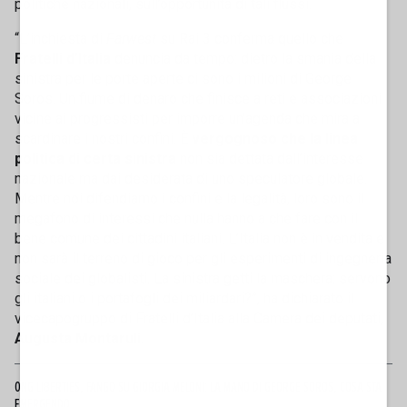
politiche nazionali, sull’opportunità di tali flussi.
“L’inchiesta di
Farwest
su Rai 3 conferma quello che
Fratelli d’Italia
denuncia da tempo: dietro la smania della
sinistra per le porte aperte ci sono i milioni di George
Soros. Un fiume di denaro che finisce a reti e associazioni
vicine ai progressisti per imporre un’agenda che mira a
scardinare i nostri confini. È
vergognoso che la linea
politica di certa sinistra
non sia dettata dall’interesse
nazionale ma dai desiderata di uno speculatore globale.
Mentre noi difendiamo i confini e la legalità, loro sono il
megafono di interessi che nulla hanno a che fare con il
bene comune dei cittadini italiani. L’Italia non è in vendita e
non sarà il terreno di gioco per gli esperimenti di ingegneria
sociale dei globalisti. La sinistra getti la maschera: servono
gli italiani o i portafogli dei miliardari?”, ha dichiarato il
vicecapogruppo di Fratelli d’Italia alla Camera dei deputati,
Augusta Montaruli
.
ONG LIBERTIES, FANGO SU GIORGIA MELONI: LA MANO DI GEORGE SOROS, COSA STA
EMERGENDO