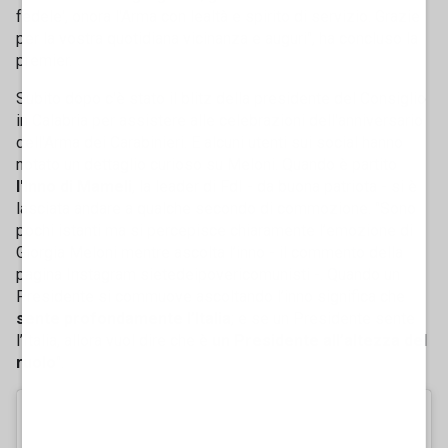
fedele', onora l'Arma con lealtà e spirito di servizio. Grazie
per la vostra quotidiana vicinanza e auguri", ha concluso la
premier.
Subito dopo c'è stato il blitz della presidente del Consiglio
in Calabria per assistere alle celebrazioni dell'anniversario
dell'Arma dei Carabinieri. E alcuni utenti sui social hanno
notato un dettaglio curioso su Meloni. Quando è partito
l'Inno di Mameli
, la leader di FdI - da buona patriota - si è
lasciata andare a qualche secondo di commozione. "Sono
pochi istanti ma si percepisce chiaramente l’emozione di
Giorgia Meloni mentre ascolta l’inno - il commento della
pagina Instagram sietedeipovericomunisti -. Quando un
Presidente si commuove ascoltando l’inno significa che
sente profondamente l’Italia
; e se un Presidente sente
l’Italia, allora vuol dire che è
un Presidente all’altezza del
ruolo
".