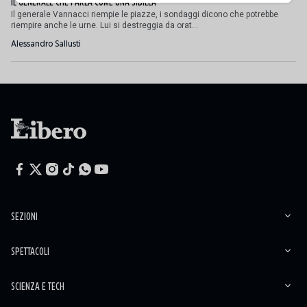
IL GENERALE CHE PARLA COME UNA SIBILLA
Il generale Vannacci riempie le piazze, i sondaggi dicono che potrebbe
riempire anche le urne. Lui si destreggia da orat...
Alessandro Sallusti
SEZIONI
SPETTACOLI
SCIENZA E TECH