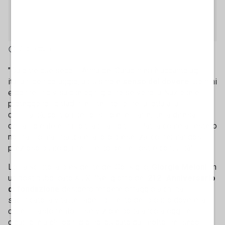
2' di lettura
"Da oltre due secoli l'Arma dei Carabinieri è accanto agli
italiani con coraggio, altruismo e
senso del dovere
. Uomini
e donne in divisa che ogni giorno servono la Nazione e
proteggono i cittadini e il territorio: nella lotta alla
criminalità, contro il terrorismo e le mafie, nella difesa
dell'ambiente e in molti altri ambiti. In Patria come all'estero
non fanno mai mancare la loro presenza, confermandosi
prezioso punto di riferimento per le nostre comunità".
Lo ha scritto la presidente del Consiglio,
Giorgia Meloni
, in
un post pubblicato su X. "Nel giorno del
212° Anniversario
di fondazione
desidero rendere omaggio a chi ha
sacrificato la vita nell'adempimento del proprio dovere, a
chi è rimasto ferito in servizio e porta ancora oggi le
cicatrici e a chi ogni giorno, guidato dal motto 'nei secoli