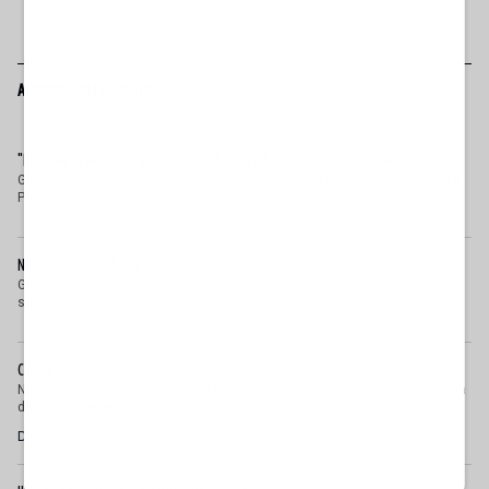
ALTRI ARTICOLI DI POLITICA
"DOVE VA IN VACANZA MELONI". E UNA DATA DA SEGNARE: IL 4 SETTEMBRE
Giorgia Meloni si concede qualche giorno di pausa tra Sardegna, Grecia e
Puglia, alternando momenti di relax alla figlia...
NELL'ATTO PATACCA COPIATI PURE GLI ERRORI
Giuseppe Conte ha provato a estrarre il coniglio dal cilindro. Ma è stato
subito smascherato. Il documento che ha...
C'È UN FASSINO CAMPANO CHE IMBARAZZA IL PD
Nel Pd si continua a fare “spesa proletaria”. Specie quando si tratta di cura
del corpo. Se per l’ex s...
Daniele Priori