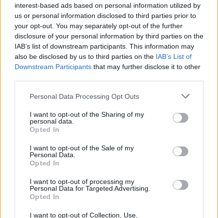
interest-based ads based on personal information utilized by
us or personal information disclosed to third parties prior to
your opt-out. You may separately opt-out of the further
Seguici su Google Discover
disclosure of your personal information by third parties on the
IAB’s list of downstream participants. This information may
Segui Libero Quotidiano su Google Discover
also be disclosed by us to third parties on the
IAB’s List of
Scegli Libero Quotidiano come fonte preferita
Downstream Participants
that may further disclose it to other
third parties.
SEZIONI
Personal Data Processing Opt Outs
I want to opt-out of the Sharing of my
SPETTACOLI
personal data.
Opted In
SCIENZA E TECH
I want to opt-out of the Sale of my
Personal Data.
Opted In
ALTRO
I want to opt-out of processing my
Personal Data for Targeted Advertising.
Opted In
I want to opt-out of Collection, Use,