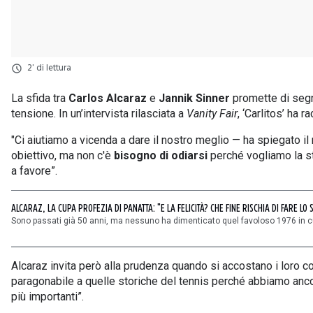
2' di lettura
La sfida tra
Carlos Alcaraz
e
Jannik Sinner
promette di segn
tensione. In un’intervista rilasciata a
Vanity Fair
, ‘Carlitos’ ha
"Ci aiutiamo a vicenda a dare il nostro meglio — ha spiegato i
obiettivo, ma non c'è
bisogno di odiarsi
perché vogliamo la s
a favore”.
ALCARAZ, LA CUPA PROFEZIA DI PANATTA: "E LA FELICITÀ? CHE FINE RISCHIA DI FARE LO
Sono passati già 50 anni, ma nessuno ha dimenticato quel favoloso 1976 in cui
Alcaraz invita però alla prudenza quando si accostano i loro con
paragonabile a quelle storiche del tennis perché abbiamo ancora 
più importanti”.