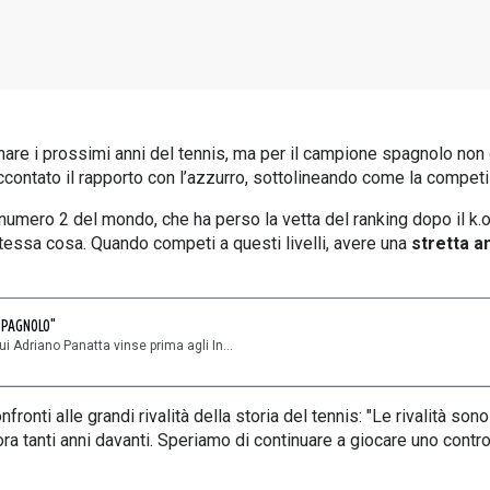
are i prossimi anni del tennis, ma per il campione spagnolo non
 raccontato il rapporto con l’azzurro, sottolineando come la compet
l numero 2 del mondo, che ha perso la vetta del ranking dopo il k.
tessa cosa. Quando competi a questi livelli, avere una
stretta a
 SPAGNOLO"
 Adriano Panatta vinse prima agli In...
fronti alle grandi rivalità della storia del tennis: "Le rivalità s
tanti anni davanti. Speriamo di continuare a giocare uno contro l'a