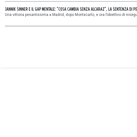
JANNIK SINNER E IL GAP MENTALE: "COSA CAMBIA SENZA ALCARAZ", LA SENTENZA DI P
Una vittoria pesantissima a Madrid, dopo Montecarlo, e ora l’obiettivo di inseguire
User
Consent
Prompt
Focus
Prompt