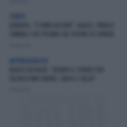
13 gennaio 2025
TEMPO
DJOKOVIC, "È DURA DA DIRE": AGASSI, PAROLE
TOMBALI CHE PESANO SUL FUTURO DI SINNER
13 dicembre 2024
AUTOBIOGRAFICO
AGASSI DA FAZIO: "ODIAVO IL TENNIS PER
COLPA DI MIO PADRE, COACH E SOLDI"
10 novembre 2013