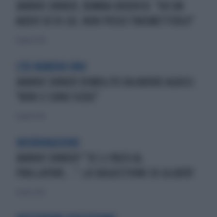
JANNIK SINNER, BOMBA-RODDICK: "HO UN
AUDIO SU DI LUI, NON POSSO TRASMETTERLO"
11 giugno 2026
L'EX NUMERO UNO
JANNIK SINNER DEMOLITO DA ANDRE AGASSI:
"NON CI SONO SCUSE"
5 giugno 2026
INCORONAZIONE
JANNIK SINNER? "SE LI PASSI AL
FRULLATORE...": LA SUGGESTIONE DI GILBERT
19 marzo 2026