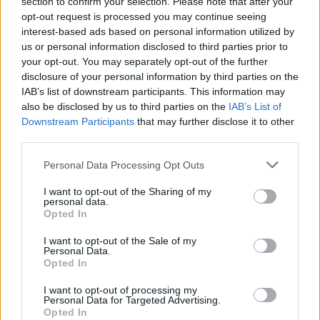
section to confirm your selection. Please note that after your
opt-out request is processed you may continue seeing
interest-based ads based on personal information utilized by
us or personal information disclosed to third parties prior to
your opt-out. You may separately opt-out of the further
Seguici su Google Discover
disclosure of your personal information by third parties on the
IAB’s list of downstream participants. This information may
Segui Libero Quotidiano su Google Discover
also be disclosed by us to third parties on the
IAB’s List of
Scegli Libero Quotidiano come fonte preferita
Downstream Participants
that may further disclose it to other
third parties.
SEZIONI
Personal Data Processing Opt Outs
I want to opt-out of the Sharing of my
SPETTACOLI
personal data.
Opted In
SCIENZA E TECH
I want to opt-out of the Sale of my
Personal Data.
Opted In
ALTRO
I want to opt-out of processing my
Personal Data for Targeted Advertising.
Opted In