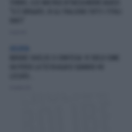
TENNIS, ILIE NASTASE ATTACCA ANDRE AGASSI:
"SI È DROGATO, IO GLI TOGLIEREI TUTTI I TITOLI
VINTI"
19 aprile 2015
GELOSIA
BROOKE SHIELDS SI CONFESSA: VI SVELO COME
HA PERSO LA TESTA AGASSI QUANDO HO
LECCATO...
9 novembre 2014