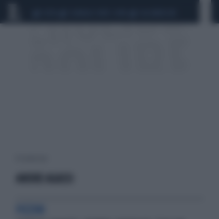
CEUTA
SCANDALO CONTE-COVID
CALCIOMERCATO
10 risultati per:
ANDRE AGASSI
PIZZINI