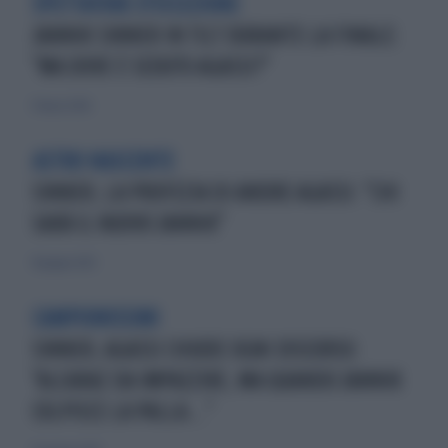
SPETTATORE D'ECCEZIONE
JANNIK SINNER IN TILT DURANTE LA FINALE:
"MA DOVE È SEDUTO AGASSI?"
17 marzo 2026
ASTRO NASCENTE
SINNER, LA PROFEZIA DI ANDRE AGASSI: "CHI
SARÀ IL NUOVO JANNIK"
14 giugno 2025
CAMPIONISSIMI
SINNER, AGASSI CHIUDE OGNI DISCORSO:
"ALCARAZ DA IMPAZZIRE, MA QUANDO JANNIK
COLPISCE LA PALLA..."