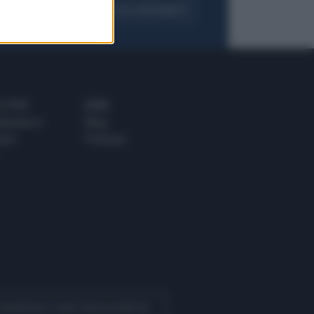
FOGLIA IL GIORNALE
ACQUISTA ABBONAMENTO
 E TECH
ALTRO
tazione e
Blog
ere
Podcast
 Quotidiano come fonte preferita