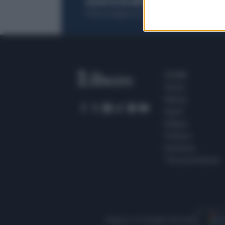
ACQUISTA UN ABBONAMENTO
OTTIENI DEI
Potrai sfogliare la rivista online, leggere tutt
SEZIONI
Home
Meteo
Sport
Milano
Politica
Giustizia
Terra promessa
Seguici su Google Discover
S