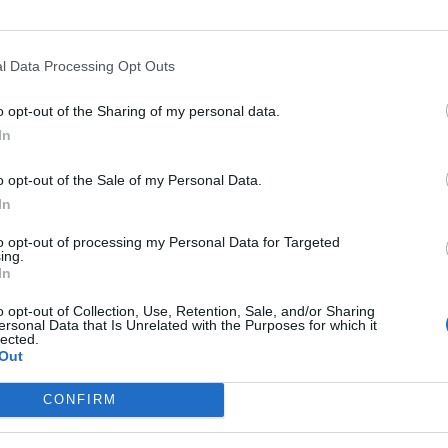
GOVERNATORE
BANKITALIA, IL
BUONE NOTIZIE
CONTO CORREN
l Data Processing Opt Outs
ORT DI PANETTA: "DAZI E
PIOGGIA DI EURO: DI QUANTO
o opt-out of the Sharing of my personal data.
SI", L'IMPATTO SUI CONTI
AUMENTA, EFFETTO BCE IN BAN
In
o opt-out of the Sale of my Personal Data.
In
CHE & POLITICA
UNICREDIT E
PARLA BANKITALIA
SORPRESA, I
CO BPM, GELO GIORGETTI:
RISPARMI ITALIANI CRESCONO
to opt-out of processing my Personal Data for Targeted
ing.
S NON CONCORDATA, GOLDEN
INVECE DI CALARE: GUFI SMENTI
In
ER"
o opt-out of Collection, Use, Retention, Sale, and/or Sharing
ersonal Data that Is Unrelated with the Purposes for which it
lected.
Out
1
2
3
4
5
...
15
CONFIRM