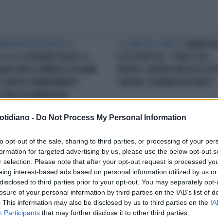
MANOVRA DI BILANCIO SI
LA LINEA DEL PARTITO
BANKITAL
ARGA
IL GOVERNO TROVA 3,5
IL DOSSIER FDI: "L'ORO È DEL
IARDI PER LE IMPRESE ITALIANE
POPOLO. DENTRO PALAZZO KO
 IL NUOVO EMENDAMENTO
CAPITALI STRANIERI RISCHIOSI"
L'ORLO DI BANKITALIA
otidiano -
Do Not Process My Personal Information
REPORT
BANKITALIA INCORONA IL
BALLE DEGLI ECONOMISTI
PRIM
to opt-out of the sale, sharing to third parties, or processing of your per
ERNO: "PROGRESSI IN TUTTI I
DENUNCIANO LE INCERTEZZE
formation for targeted advertising by us, please use the below opt-out s
TORI"
CAUSATE DAI DAZI. POI TIRANO
r selection. Please note that after your opt-out request is processed y
FUORI STIME AL MILLIMETRO SU
eing interest-based ads based on personal information utilized by us or
LORO EFFETTI
disclosed to third parties prior to your opt-out. You may separately opt-
losure of your personal information by third parties on the IAB’s list of
. This information may also be disclosed by us to third parties on the
IA
Participants
that may further disclose it to other third parties.
LA COMMUNITY