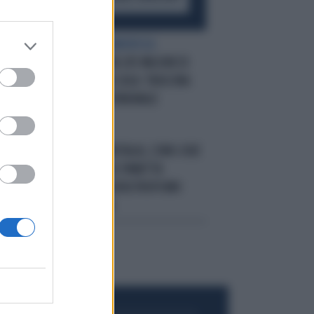
TE,
UNA STORIA CLAMOROSA
PESCARA, TROVA 205 MILIONI DI
CA
VECCHIE LIRE IN CASA: TRASCINA
BANKITALIA IN TRIBUNALE
L'ITALIA VA
BANKITALIA, L'UNO-DUE
DI MATTARELLA E PANETTA
TI
DEMOLISCE IL CATASTROFISMO
DELLA SINISTRA