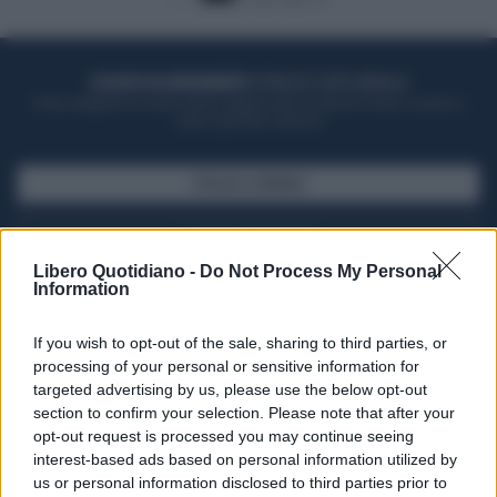
ACQUISTA UN ABBONAMENTO
OTTIENI DEI SUPER VANTAGGI
Potrai sfogliare la rivista online, leggere tutte le edizioni locali, ricevere a
casa il giornale cartaceo
SFOGLIA IL GIORNALE
ACQUISTA ABBONAMENTO
Libero Quotidiano -
Do Not Process My Personal
Information
If you wish to opt-out of the sale, sharing to third parties, or
processing of your personal or sensitive information for
targeted advertising by us, please use the below opt-out
section to confirm your selection. Please note that after your
opt-out request is processed you may continue seeing
interest-based ads based on personal information utilized by
us or personal information disclosed to third parties prior to