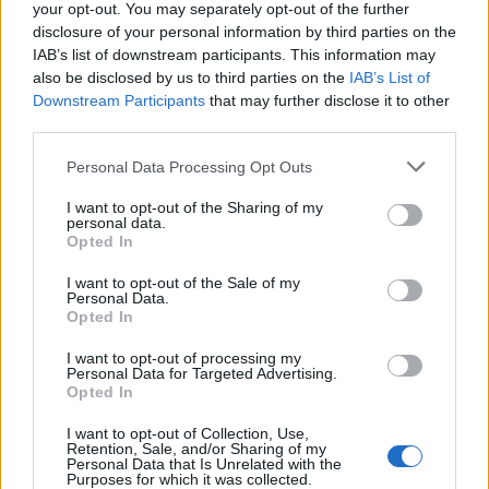
your opt-out. You may separately opt-out of the further
Seguici su Google Discover
disclosure of your personal information by third parties on the
IAB’s list of downstream participants. This information may
Segui Libero Quotidiano su Google Discover
also be disclosed by us to third parties on the
IAB’s List of
Scegli Libero Quotidiano come fonte preferita
Downstream Participants
that may further disclose it to other
third parties.
SEZIONI
Personal Data Processing Opt Outs
I want to opt-out of the Sharing of my
SPETTACOLI
personal data.
Opted In
SCIENZA E TECH
I want to opt-out of the Sale of my
Personal Data.
Opted In
ALTRO
I want to opt-out of processing my
Personal Data for Targeted Advertising.
Opted In
I want to opt-out of Collection, Use,
Retention, Sale, and/or Sharing of my
Personal Data that Is Unrelated with the
Purposes for which it was collected.
Libero Shopping
Contatti
Pubblicità
Cookie policy
Privacy policy