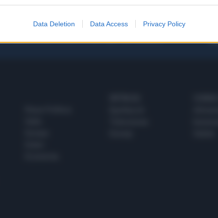
Data Deletion
Data Access
Privacy Policy
 SUPER VANTAGGI
S
e le edizioni locali, ricevere a casa il giornale cartaceo
SPETTACOLI
SCIENZA
Rissa Politica
Spettacoli
Alimen
Italia
Televisione
beness
Europa
Gossip
Salute
Esteri
Economia