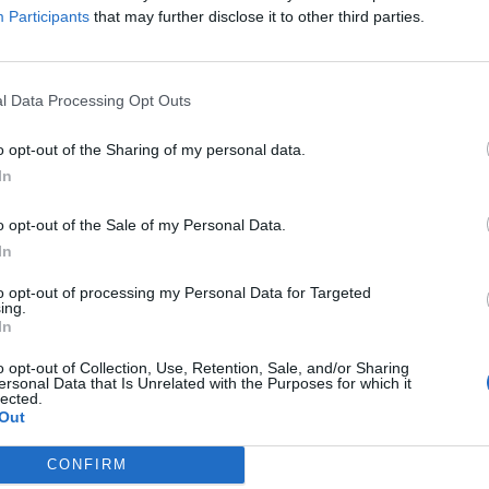
Participants
that may further disclose it to other third parties.
LIA
IL FANTASMA DI GALLIPOLI:
LA STORIACCIA
ROMA, ACCUSA D
 È QUEST'UOMO, STORIA
STALKING PER UN UFFICIALE: "T
l Data Processing Opt Outs
NVOLGENTE
SGOZZO"
o opt-out of the Sharing of my personal data.
In
o opt-out of the Sale of my Personal Data.
In
CONDUTTRICE
MARA VENIER,
IL CASO
SENATORE MANIACO?
ELAZIONE CHOC: "COSA MI
ALTROCHÉ... TUTTA LA VERITÀ:
to opt-out of processing my Personal Data for Targeted
ing.
NO FATTO CON UN COLTELLO"
PERCHÉ RICHETTI È LA VITTIMA
In
o opt-out of Collection, Use, Retention, Sale, and/or Sharing
ersonal Data that Is Unrelated with the Purposes for which it
lected.
Out
1
2
3
4
5
6
7
CONFIRM