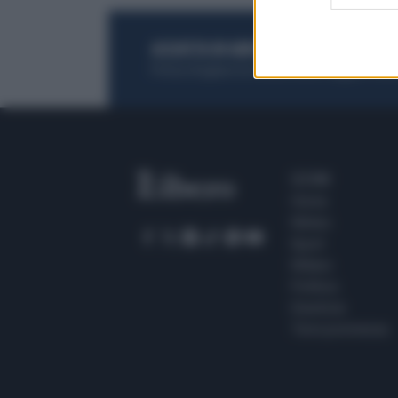
ACQUISTA UN ABBONAMENTO
OTTIENI DEI
Potrai sfogliare la rivista online, leggere tutt
SEZIONI
Home
Meteo
Sport
Milano
Politica
Giustizia
Terra promessa