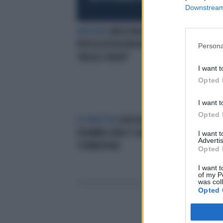
Downstream 
INDAGINE
ANGELINA MANGO
FOL
PERSEGUITATA ANCHE A SANREMO:
CHI
Persona
"ANSIA E PAURA"
SCO
I want t
Opted 
I want t
Opted 
EX MINISTRA
GIULIA BONGIORNO,
LA 
DRAMMA LUNGO 5 ANNI: CHI LA
RIV
I want 
Advertis
TORMENTAVA
HAN
Opted 
I want t
of my P
was col
Opted 