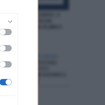
I
ORRORE
ENRICO VARRIALE, LA
I
CHAT PRIVATA: "BISOGNA
FERMARLO PRIMA CHE AMMAZZI
QUALCUNA"
CONTO CORRENTE SVUOTATO
ROMA, LA TRUFFA SESSUALE
DELLA 67ENNE: FOTO E
MINORENNI, COME HA ROVINATO IL
RICCO MANAGER