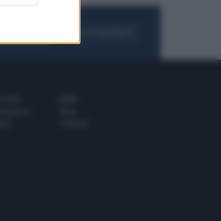
FOGLIA IL GIORNALE
ACQUISTA ABBONAMENTO
 E TECH
ALTRO
tazione e
Blog
ere
Podcast