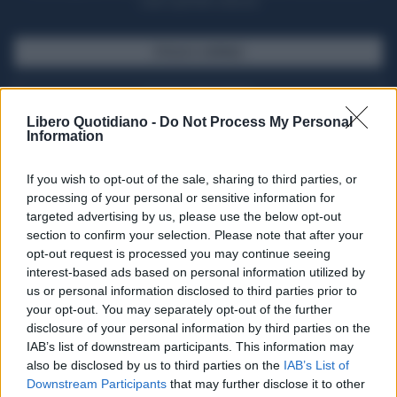
casa il giornale cartaceo
SFOGLIA IL GIORNALE
ACQUISTA ABBONAMENTO
Libero Quotidiano -
Do Not Process My Personal
Information
If you wish to opt-out of the sale, sharing to third parties, or
processing of your personal or sensitive information for
targeted advertising by us, please use the below opt-out
section to confirm your selection. Please note that after your
opt-out request is processed you may continue seeing
interest-based ads based on personal information utilized by
us or personal information disclosed to third parties prior to
your opt-out. You may separately opt-out of the further
Seguici su Google Discover
disclosure of your personal information by third parties on the
IAB’s list of downstream participants. This information may
Segui Libero Quotidiano su Google Discover
also be disclosed by us to third parties on the
IAB’s List of
Scegli Libero Quotidiano come fonte preferita
Downstream Participants
that may further disclose it to other