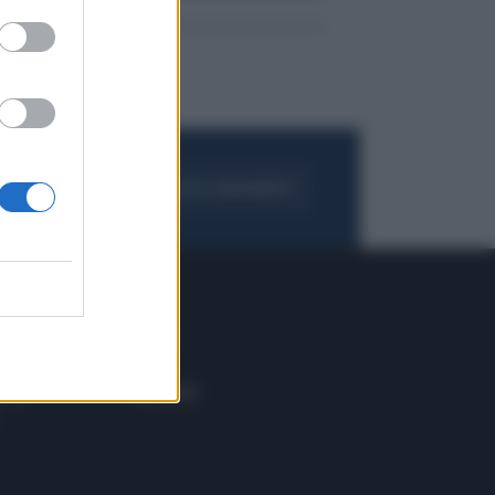
FOGLIA IL GIORNALE
ACQUISTA ABBONAMENTO
 E TECH
ALTRO
tazione e
Blog
ere
Podcast