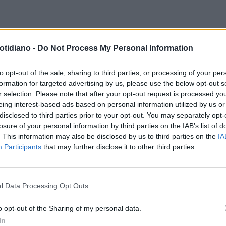
OMA
CROLLO TORRE DEI CONTI,
DRAMMA
TORRE DEI CONTI,
otidiano -
Do Not Process My Personal Information
CCOLATA PER OCTAY STROICI:
L'URLO, POI IL MASSAGGIO
STA MORTI SUL LAVORO"
CARDIACO: COME È MORTO
to opt-out of the sale, sharing to third parties, or processing of your per
formation for targeted advertising by us, please use the below opt-out s
L'OPERAIO
r selection. Please note that after your opt-out request is processed y
eing interest-based ads based on personal information utilized by us or
disclosed to third parties prior to your opt-out. You may separately opt-
CA PASSA IL LIMITE
A POCHI METRI DI DISTANZA
losure of your personal information by third parties on the IAB’s list of
HAROVA SCIACALLA: "DOPO LA
CROLLO TORRE DEI CONTI AI FOR
. This information may also be disclosed by us to third parties on the
IA
Participants
that may further disclose it to other third parties.
RE DEI CONTI CROLLERÀ TUTTA
IMPERIALI, LE IMMAGINI DA UN
ALIA"
RISTORANTE
l Data Processing Opt Outs
LA COMMUNITY
o opt-out of the Sharing of my personal data.
In