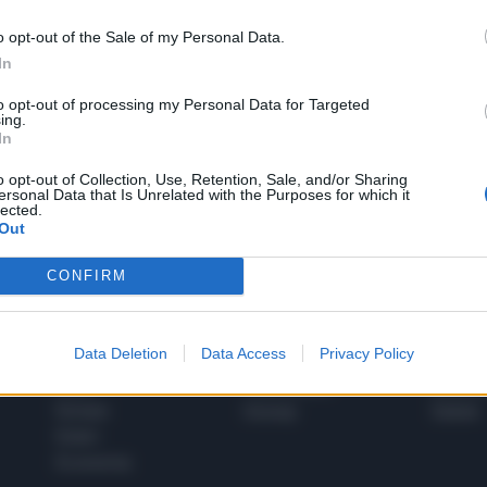
o opt-out of the Sale of my Personal Data.
In
1
to opt-out of processing my Personal Data for Targeted
ing.
In
 SUPER VANTAGGI
o opt-out of Collection, Use, Retention, Sale, and/or Sharing
S
ersonal Data that Is Unrelated with the Purposes for which it
e le edizioni locali, ricevere a casa il giornale cartaceo
lected.
Out
CONFIRM
SPETTACOLI
SCIENZA
Data Deletion
Data Access
Privacy Policy
Rissa Politica
Spettacoli
Alimen
Italia
Televisione
beness
Europa
Gossip
Salute
Esteri
Economia