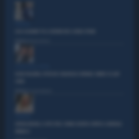
PARAGON
LUCA CASARINI? FU IL GOVERNO M5S A FARLO SPIARE
Politica
di Brunella Bolloli
LA RETE DELLA COPPIA
OLIVIA PALADINO, IPOTECHE E MAGHEGGI CONTABILI: OMBRE SU LADY
CONTE
Politica
di Giacomo Amadori
STRATEGIE
GIORGIA MELONI, IL VOTO UTILE: L'ARMA SEGRETA CONTRO IL GENERALE
VANNACCI