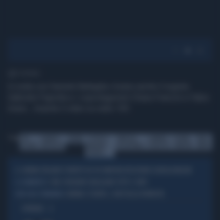
1' di lettura
In onda con Daniele Battaglia c'erano anche il regista
Gabriele Pignotta e i coprotagonisti Chiara Francini e Fabio
Avaro....Guarda il video su radio 105
Tag
105-
DANIELE-
CINEMA
TI-SPOSO-
VANESSA-
GABRIELE-
CHIARA-
FABIO-
ALLUNA
BATTAGLIA
MA-NON-
INCONTRADA
PIGNOTTA
FRANCINI
AVARO
TROPPO
IL CINEMA ITALIANO È MORTO DA 40 ANNI MA INCOLPANO GIORGIA MELONI
I CINE-FRIGNONI SBAGLIANO TUTTI I CONTI
IL COMMENTO
CINEMA E TEATRO, I DATI DELLA RIVINCITA
NON SOLO STREAMING
OPINIONI