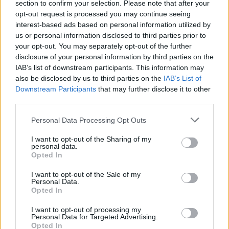
section to confirm your selection. Please note that after your
opt-out request is processed you may continue seeing
interest-based ads based on personal information utilized by
us or personal information disclosed to third parties prior to
your opt-out. You may separately opt-out of the further
Seguici su Google Discover
disclosure of your personal information by third parties on the
IAB’s list of downstream participants. This information may
Segui Libero Quotidiano su Google Discover
also be disclosed by us to third parties on the
IAB’s List of
Scegli Libero Quotidiano come fonte preferita
Downstream Participants
that may further disclose it to other
third parties.
SEZIONI
Personal Data Processing Opt Outs
I want to opt-out of the Sharing of my
SPETTACOLI
personal data.
Opted In
SCIENZA E TECH
I want to opt-out of the Sale of my
Personal Data.
Opted In
ALTRO
I want to opt-out of processing my
Personal Data for Targeted Advertising.
Opted In