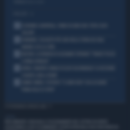
Politica
di Fausto Carioti
I PIÙ LETTI
1
ECATOMBE A MONTREAL, TENNIS IN GINOCCHIO: TUTTA COLPA
DELL'ATP
2
DIOMANDE, L'ACQUISTO PIÙ CARO NELLA STORIA DEL REAL
MADRID: ECCO LE CIFRE
3
MACRON, LA DENUNCIA DI ALEXANDR STEPANOV: "PARIGI? PUZZA
E URINA OVUNQUE"
4
ARTAN, L'ARBITRO SOMALO ESCLUSO DAI MONDIALI? LA DECISIONE:
SCHIAFFO-UEFA A TRUMP
5
JANNIK SINNER, L'ESPERTO: "IL GINOCCHIO? COSA ACCADRÀ
PRIMA DELLO US OPEN"
TI POTREBBERO INTERESSARE
GENERAL
IREN AMBIENTE CONSOLIDA IL POSIZIONAMENTO NEL SETTORE DEI RIFIUTI
ACQUISTANDO IL 66% DI ETAMBIENTE SOCIETÀ ATTIVA NELLA RACCOLTA RIFIUTI IN