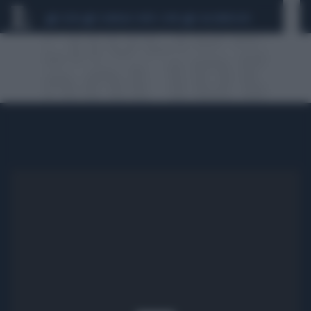
CEUTA
SCANDALO CONTE-COVID
CALCIOMERCATO