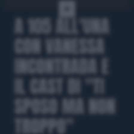
A 105 ALL'UNA
CON VANESSA
INCONTRADA E
IL CAST DI "TI
SPOSO MA NON
TROPPO"