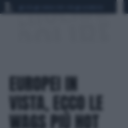
CEUTA
SCANDALO CONTE-COVID
CALCIOMERCATO
EUROPEI IN
VISTA, ECCO LE
WAGS PIÙ HOT