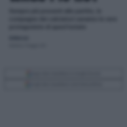
Sempre più presenti alle partite, le
compagne dei calciatori saranno le vere
protagoniste di quest'estate
di Alvise Losi
domenica 27 maggio 2012
Segui Libero Quotidiano su Google Discover
Scegli Libero Quotidiano come fonte preferita