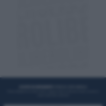
ACQUISTA UN ABBONAMENTO
OTTIENI DEI SUPER VANTAGGI
Potrai sfogliare la rivista online, leggere tutte le edizioni locali, ricevere a
casa il giornale cartaceo