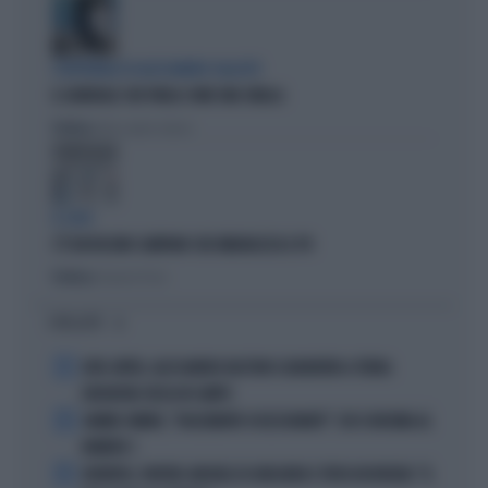
L'EDITORIALE DI ALESSANDRO SALLUSTI
IL GENERALE CHE PARLA COME UNA SIBILLA
Politica
di Alessandro Sallusti
IL CASO
C'È UN FASSINO CAMPANO CHE IMBARAZZA IL PD
Politica
di Daniele Priori
I PIÙ LETTI
1
JUVE-INTER, ALESSANDRO BASTONI SCARAVENTA A TERRA
ZHEGROVA: RISSA IN CAMPO
2
JANNIK SINNER, "DOLCEMENTE OSSESSIONATO": CHI SI INCHINA AL
NUMERO 1
3
JUVENTUS, PAPERE-MICHELE DI GREGORIO E TIFOSI IN RIVOLTA: "IL