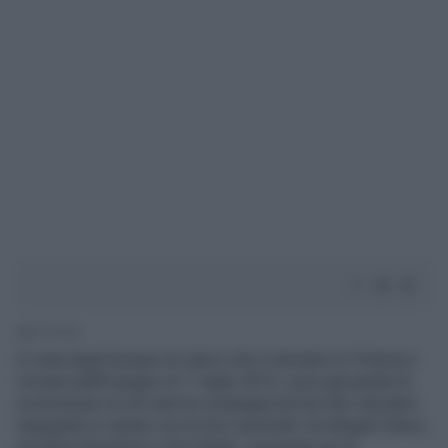
1' di lettura
In vista degli Europei di calcio che si terranno in Polonia e
Ucraina dall'8 giugno al 1° luglio 2012, sono già partite le
scommesse su chi sarà la compagna più hot dei calciatori
impegnati in campo con le loro nazionali. Da Abigail Clancy
ad Alena Seredova a Irina Shayk, passando per le