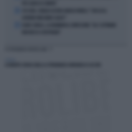
PIÙ SCARSO DI SEMPRE"
4
4 DI SERA, SENALDI AZZERA ANGELO BONELLI: "CON LUI AL
GOVERNO FARÀ MENO CALDO?"
5
FLAVIO COBOLLI, LA DRAMMATICA CONFESSIONE: "DA 3 SETTIMANE
NON RIESCO A RESPIRARE"
TI POTREBBERO INTERESSARE
GENERAL
A ROBERTO SERGIO (RAI) LA CITTADINANZA ONORARIA DI CACCURI