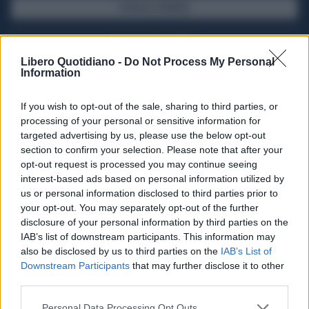
SFOGLIA IL GIORNALE
ACQUISTA ABBONAMENTO
Libero Quotidiano -
Do Not Process My Personal
Information
If you wish to opt-out of the sale, sharing to third parties, or
processing of your personal or sensitive information for
targeted advertising by us, please use the below opt-out
section to confirm your selection. Please note that after your
opt-out request is processed you may continue seeing
interest-based ads based on personal information utilized by
us or personal information disclosed to third parties prior to
your opt-out. You may separately opt-out of the further
Seguici su Google Discover
disclosure of your personal information by third parties on the
IAB’s list of downstream participants. This information may
Segui Libero Quotidiano su Google Discover
also be disclosed by us to third parties on the
IAB’s List of
Scegli Libero Quotidiano come fonte preferita
Downstream Participants
that may further disclose it to other
third parties.
SEZIONI
Personal Data Processing Opt Outs