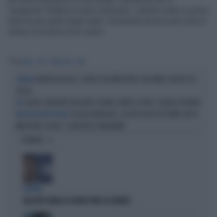
"spagnole" Shakira e Sara Carbonero, saranno tutte in prima
linea tra gli spalti degli stadi, rischiando ancora una volta di
rubare la scena ai loro mariti.
Tag
WAGS
HOT
EURO 2012
SEXY
ANDREA DELOGU, IL VIDEO CHE IMPAZZIRE I FOLLOWER: DELIRIO SUI
CHAPEAU
SOCIAL
ELODIE, INCIDENTE BOLLENTE A ROMA: L'ABITO SI APRE, SQUARCI PROIBITI
OPS
CECILIA RODRIGUEZ, LA FOTO HOT IN COSTUME CHE FA
PROVOCAZIONE PICCANTE
IMPAZZIRE I SOCIAL: "GODETEVI IL PANORAMA"
OPINIONI
BUFERA
NELL'ATTO PATACCA COPIATI PURE GLI ERRORI