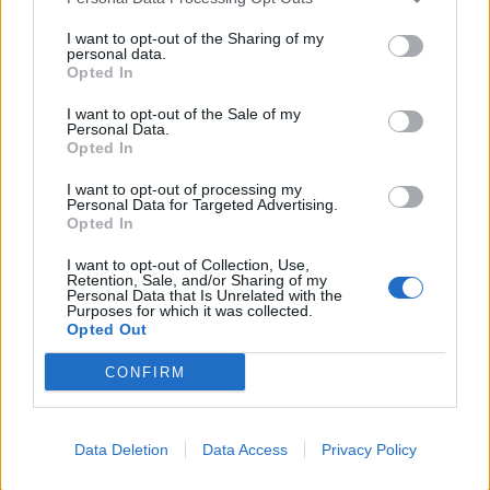
I want to opt-out of the Sharing of my
SPETTACOLI
personal data.
Opted In
SCIENZA E TECH
I want to opt-out of the Sale of my
Personal Data.
Opted In
ALTRO
I want to opt-out of processing my
Personal Data for Targeted Advertising.
Opted In
I want to opt-out of Collection, Use,
Retention, Sale, and/or Sharing of my
Personal Data that Is Unrelated with the
Purposes for which it was collected.
Libero Shopping
Contatti
Pubblicità
Cookie policy
Privacy policy
Opted Out
Condizioni generali
Modello 231
Assistenza
Preferenze Privacy
CONFIRM
Editoriale Libero S.r.l. - Sede Legale: Via dell’Aprica 18, 20158 Milano -
Registro Imprese di Milano Monza Brianza Lodi: C.F. e P.IVA 06823221004 -
R.E.A. Milano n. 1690166 Cap. Soc. € 400.000,00 i.v.
Tutti i diritti riservati - ISSN (sito web): 2531-6370
Data Deletion
Data Access
Privacy Policy