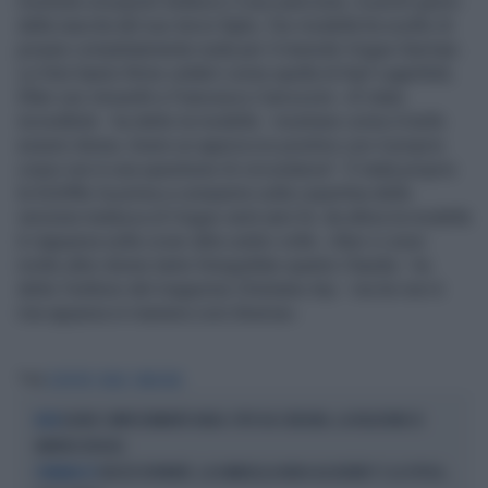
mostrare al popolo tedesco il suo pancione. A pochi giorni
dalla nascita del suo terzo figlio, l'ex modella ha scelto di
posare completamente nuda per il mensile Vogue German.
Le foto hanno firme celebri come quella di Karl Lagerfeld,
Ellen von Unwerth e Francesco Carrozzini. «È stato
incredibile - ha detto la modella - mostrare come è bello
essere donna. Avere un approccio positivo con il proprio
corpo non è una questione di circostanze". È stata proprio
la Schiffer la prima a comparire sulla copertina della
versione tedesca di Vogue venti anni fa: da allora la modella
è riapparsa sulla cover altre undici volte. «Non ci sono
molte altre donne tanto fotografate quanto Claudia - ha
detto l’editore del magazine Chistiane Arp - ma lei non è
mai apparsa in maniera così diversa».
Tag
SCHIFFER
NUDA
PANCIONE
ELODIE COMPLETAMENTE NUDA. FOTO DA CENSURA, LA REAZIONE DI
WOW
ANDREA DELOGU
NOZZE ROVINATE, LA DAMIGELLA NUDA ALL'ALTARE? E LA SPOSA...
L'IMBARAZZO