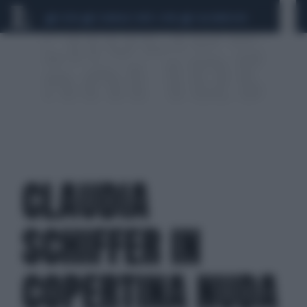
CEUTA
SCANDALO CONTE-COVID
CALCIOMERCATO
CLAUDIA
SCHIFFER IN
COPERTINA NUDA