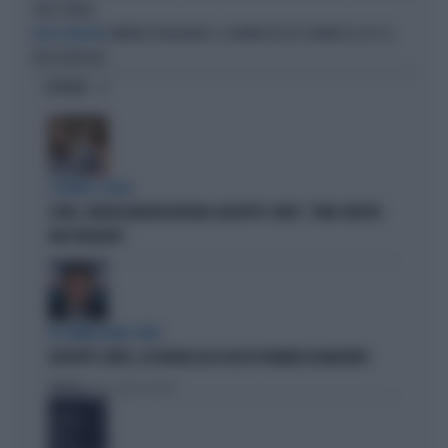
CAOS TOTALE
ANDREA PURGATORI, IL GIORNO IN CUI SCONVOLSE LA7: LE
ADDIO MAESTRO
FOTO EROTICHE
OPINIONI
SCONTRO-SOCIAL
COVID, GIORGIA MELONI INCHIODA GIUSEPPE CONTE: "COME SFRUTTA
UNA TRAGEDIA"
IN COMMISSIONE COVID
GIUSEPPE CONTE, LA FIGURACCIA DI UN EX PREMIER DISABILITATO
Politica
di Alessandro Sallusti