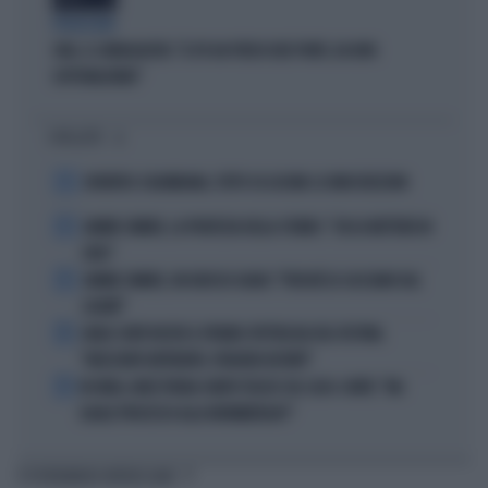
PROIEZIONI
SWG, IL SONDAGGISTA: "IL PD HA PERSO DUE PUNTI, DA NON
SOTTOVALUTARE"
I PIÙ LETTI
1
JUVENTUS COLOMBIANA, TUTTO SU LUCUMI: LE INDISCREZIONI
2
JANNIK SINNER, LA PROFEZIA DELLA STUBBS: "CHI LO METTERÀ IN
CRISI"
3
JANNIK SINNER, UN GROSSO GUAIO: "PERCHÉ LO CACCIANO DAL
CASINÒ"
4
CARLO CONTI RICEVE IL PREMIO SPETTACOLO DEL FESTIVAL
"ORIZZONTI DIFFERENTI, PENSIERI DISTINTI"
5
IN ONDA, MULÈ FRENA SUBITO TELESE SUL CASO-CONTE: "MA
QUALE PROCESSO ALLA NORIMBERGA?!"
TI POTREBBERO INTERESSARE