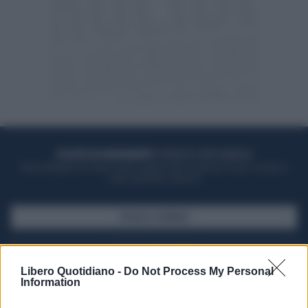
ACQUISTA UN ABBONAMENTO
OTTIENI DEI SUPER VANTAGGI
Potrai sfogliare la rivista online, leggere tutte le edizioni locali, ricevere a
casa il giornale cartaceo
SFOGLIA IL GIORNALE
ACQUISTA ABBONAMENTO
Libero Quotidiano -
Do Not Process My Personal
Information