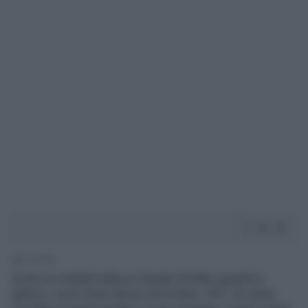
1' di lettura
Anche la modella tedesca Claudia Schiffer (guarda la
gallery), come Demy Moore nel lontano 1991, ha voluto