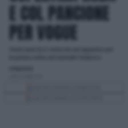
E COL PANCIONE
PER VOGUE
Venti anni fa è stata lei ad apparire per
la prima volta sul mensile tedesco
di Tatiana Necchi
sabato 15 maggio 2010
Segui Libero Quotidiano su Google Discover
Scegli Libero Quotidiano come fonte preferita